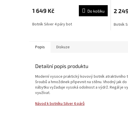
1 649 Kč
2 249
Do košíku
Botník Silver 4 páry bot
Botník S
Popis
Diskuze
Detailní popis produktu
Moderní vysoce praktický kovový botník atraktivního 
šroubů a hmoždinek připevnit na stěnu. Vhodný jak do
nábytku vyžaduje vysoká odolnost a výdrž. Regál je vy
využívat.
Návod k botníku Silver 6 párů