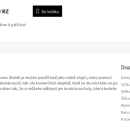
 Kč
Do košíku
ilver 8 párů bot
Dop
tvaru.
Botník je možno použít buď jako volně stojící, nebo pomocí
Kate
 domácností, tak i do komerčních objektů. Hodí se do míst kde se po
Výšk
roben tak, že si můžete odklopit jen ta místa na boty, která budete
Délk
Šířka
Mater
Barv
Poče