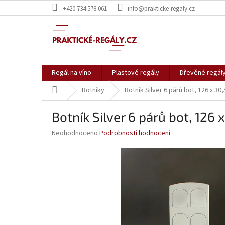
Přejít
+420 734 578 061
info@prakticke-regaly.cz
na
obsah
Regál na víno
Plastové regály
Dřevěné regál
Domů
Botníky
Botník Silver 6 párů bot, 126 x 30
Botník Silver 6 párů bot, 126 
Průměrné
Neohodnoceno
Podrobnosti hodnocení
hodnocení
produktu
je
0,0
z
5
hvězdiček.