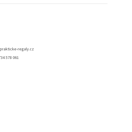
prakticke-regaly.cz
734 578 061