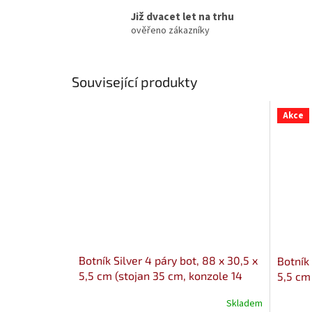
Již dvacet let na trhu
ověřeno zákazníky
Související produkty
Akce
Botník Silver 4 páry bot, 88 x 30,5 x
Botník 
5,5 cm (stojan 35 cm, konzole 14
5,5 cm
cm)
cm)
Skladem