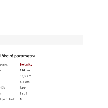
lňkové parametry
gorie
:
Botníky
a
:
126 cm
a
:
30,5 cm
:
5,5 cm
iál
:
kov
a
:
šedá
t párů bot
:
6