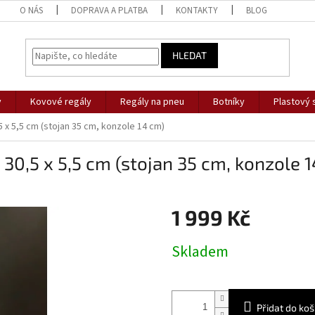
O NÁS
DOPRAVA A PLATBA
KONTAKTY
BLOG
HLEDAT
y
Kovové regály
Regály na pneu
Botníky
Plastový 
,5 x 5,5 cm (stojan 35 cm, konzole 14 cm)
x 30,5 x 5,5 cm (stojan 35 cm, konzole 
1 999 Kč
Měrná
Skladem
cena:
Přidat do koš