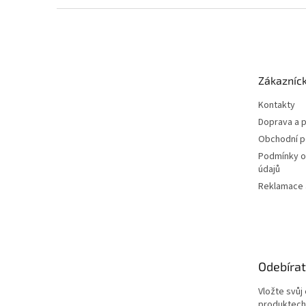
Z
á
p
a
t
Zákazníck
í
Kontakty
Doprava a p
Obchodní 
Podmínky o
údajů
Reklamace a
Odebírat
Vložte svůj
produktech