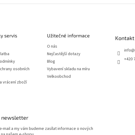
y servis
Užitečné informace
Kontakt
O nás
info
@
latba
Nejčastější dotazy
+420 
podmínky
Blog
chrany osobních
Vybavení skladu na míru
Velkoobchod
 vrácení zboží
 newsletter
 e-mail a my vám budeme zasílat informace o nových
 na našem e-shopu.