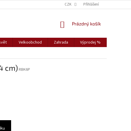
CZK
Přihlášení
NÁKUPNÍ
Prázdný košík
KOŠÍK
svět
Velkoobchod
Zahrada
Výprodej %
Vybavení s
14 cm)
RBK6P
íku