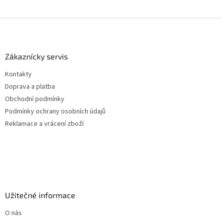
Z
á
p
a
Zákaznícky servis
t
Kontakty
í
Doprava a platba
Obchodní podmínky
Podmínky ochrany osobních údajů
Reklamace a vrácení zboží
Užitečné informace
O nás