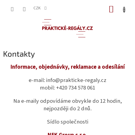
Přejít
NÁKUP
na
CZK
obsah
KOŠÍK
Kontakty
Informace, objednávky, reklamace a odesílání
e-mail: info@prakticke-regaly.cz
mobil: +420 734 578 061
Na e-maily odpovídáme obvykle do 12 hodin,
nejpozději do 2 dnů.
Sídlo společnosti
N5K Group s.r.o.