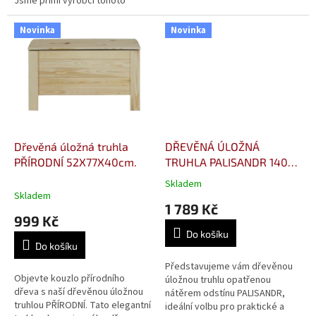
Jsme přímí výrobci tohoto
produktu. Praktický a estetický
kus nábytku vhodný na
Novinka
Novinka
zahrady...
Dřevěná úložná truhla
DŘEVĚNÁ ÚLOŽNÁ
PŘÍRODNÍ 52X77X40cm.
TRUHLA PALISANDR 140L,
48x81x39cm
Skladem
Průměrné
Skladem
hodnocení
1 789 Kč
produktu
999 Kč
je
Do košíku
3,3
Do košíku
z
5
Představujeme vám dřevěnou
Objevte kouzlo přírodního
hvězdiček.
úložnou truhlu opatřenou
dřeva s naší dřevěnou úložnou
nátěrem odstínu PALISANDR,
truhlou PŘÍRODNÍ. Tato elegantní
ideální volbu pro praktické a