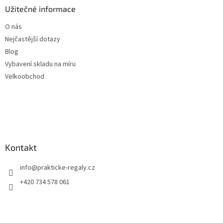
Užitečné informace
O nás
Nejčastější dotazy
Blog
Vybavení skladu na míru
Velkoobchod
Kontakt
info
@
prakticke-regaly.cz
+420 734 578 061