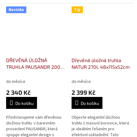
vyrobená z masivní borovice a
truhla, strojově opracovaná a v
namořená v atraktivním...
přírodní podobě, se hodí do
Novinka
Tip
každého...
DŘEVĚNÁ ÚLOŽNÁ
Dřevěná úložná truhla
TRUHLA PALISANDR 200L,
NATUR 270L 48x115x52cm
48x115x39cm
do měsíce
do měsíce
2 340 Kč
2 399 Kč
Do košíku
Do košíku
Představujeme vám dřevěnou
Objevte elegantní úložnou
úložnou truhlu v barevném
truhlu z masivní borovice, která
provedení PALISANDR, která
je ideálním řešením pro
spojuje elegantní design s
efektivní uskladnění. Tato