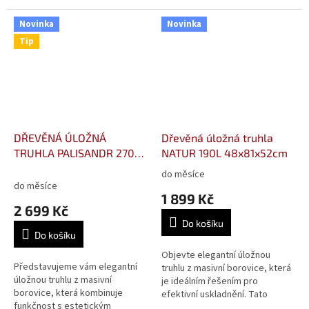
vysokou funkčností. Tato truhla,
truhla, strojově opracovaná a v
vyrobená z masivní borovice a...
přírodní podobě, se hodí do
Novinka
Novinka
každého...
Tip
DŘEVĚNÁ ÚLOŽNÁ
Dřevěná úložná truhla
TRUHLA PALISANDR 270L,
NATUR 190L 48x81x52cm
48x115x52cm
do měsíce
Průměrné
do měsíce
hodnocení
1 899 Kč
produktu
2 699 Kč
je
Do košíku
2,5
Do košíku
z
5
Objevte elegantní úložnou
Představujeme vám elegantní
hvězdiček.
truhlu z masivní borovice, která
úložnou truhlu z masivní
je ideálním řešením pro
borovice, která kombinuje
efektivní uskladnění. Tato
funkčnost s estetickým
truhla, strojově opracovaná a v