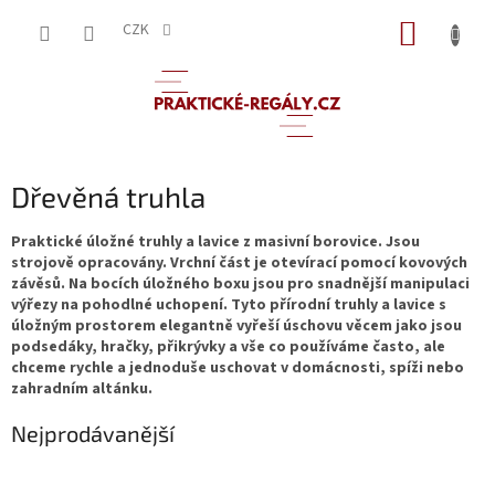
Přejít
NÁKUP
na
CZK
obsah
KOŠÍK
Dřevěná truhla
Praktické úložné truhly a lavice z masivní borovice. Jsou
strojově opracovány. Vrchní část je otevírací pomocí kovových
závěsů. Na bocích úložného boxu jsou pro snadnější manipulaci
výřezy na pohodlné uchopení. Tyto přírodní truhly a lavice s
úložným prostorem elegantně vyřeší úschovu věcem jako jsou
podsedáky, hračky, přikrývky a vše co používáme často, ale
chceme rychle a jednoduše uschovat v domácnosti, spíži nebo
zahradním altánku.
Nejprodávanější