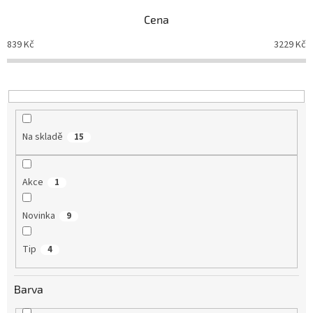
p
Cena
r
o
839
Kč
3229
Kč
d
u
k
t
ů
Na skladě
15
Akce
1
Novinka
9
Tip
4
Barva