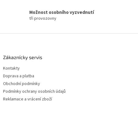
Možnost osobního vyzvednutí
tři provozovny
Z
á
p
a
Zákaznícky servis
t
Kontakty
í
Doprava a platba
Obchodní podmínky
Podmínky ochrany osobních údajů
Reklamace a vrácení zboží