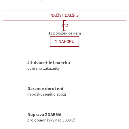
designem. Tato truhla, pečlivě
přírodní podobě, se hodí do
strojově opracovaná a
každého...
namořená v atraktivním...
NAČÍST DALŠÍ 3
S
1
2
t
O
r
15
položek celkem
v
á
l
NAHORU
n
á
k
d
o
v
a
á
Již dvacet let na trhu
c
n
í
ověřeno zákazníky
í
p
r
v
Garance doručení
k
nepoškozeného zboží
y
v
ý
p
Doprava ZDARMA
i
pro objednávky nad 5000Kč
s
u