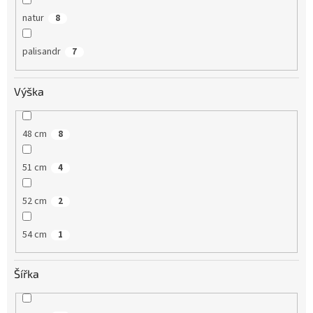
natur
8
palisandr
7
Výška
48 cm
8
51 cm
4
52 cm
2
54 cm
1
Šířka