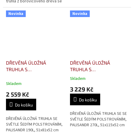
truhla z borovicového dřeva se
stylové uskladnění. Tato truhla,
stane nejen praktickým
vyrobená z kvalitního
pomocníkem, ale také
borovicového...
Novinka
Novinka
stylovým...
DŘEVĚNÁ ÚLOŽNÁ
DŘEVĚNÁ ÚLOŽNÁ
TRUHLA S
TRUHLA S
POLSTROVÁNÍM,
POLSTROVÁNÍM,
Skladem
Průměrné
PALISANDR 190L, 51x81x52
PALISANDR 270L,
Skladem
hodnocení
3 229 Kč
cm
51x115x52 cm
produktu
2 559 Kč
je
Do košíku
3,5
Do košíku
z
5
DŘEVĚNÁ ÚLOŽNÁ TRUHLA SE SE
DŘEVĚNÁ ÚLOŽNÁ TRUHLA SE
hvězdiček.
SVĚTLE ŠEDÝM POLSTROVÁNÍM,
SVĚTLE ŠEDÝM POLSTROVÁNÍM,
PALISANDR 270L, 51x115x52 cm
PALISANDR 190L, 51x81x52 cm