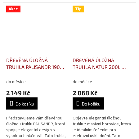
Akce
Tip
DŘEVĚNÁ ÚLOŽNÁ
DŘEVĚNÁ ÚLOŽNÁ
TRUHLA PALISANDR 190L,
TRUHLA NATUR 200L,
48x81x52cm
48x115x39cm
do měsíce
do měsíce
2 149 Kč
2 068 Kč
Do košíku
Do košíku
Představujeme vám dřevěnou
Objevte elegantní úložnou
úložnou truhlu PALISANDR, která
truhlu z masivní borovice, která
spojuje elegantní design s
je ideálním řešením pro
vysokou funkčností. Tato truhla,
efektivní uskladnění. Tato