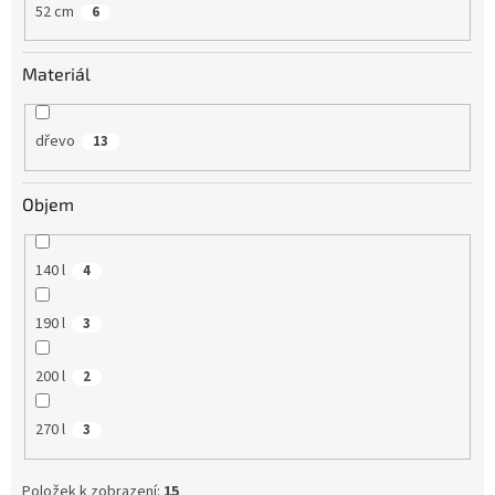
52 cm
6
Materiál
dřevo
13
Objem
140 l
4
190 l
3
200 l
2
270 l
3
Položek k zobrazení:
15