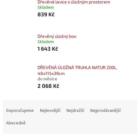
Dřevěná lavice s úložným prostorem
Skladem
839 Kč
Dřevěný úložný box
Skladem
1 643 Kč
DŘEVĚNÁ ÚLOŽNÁ TRUHLA NATUR 200L,
48x115x39cm
do měsíce
2 068 Kč
Ř
a
Doporučujeme
Nejlevnější
Nejdražší
Nejprodávanější
z
e
Abecedně
n
í