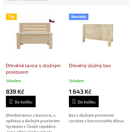
V
Tip
Novinka
ý
p
i
s
p
r
o
d
Dřevěná lavice s úložným
Dřevěný úložný box
u
prostorem
k
Skladem
Skladem
Průměrné
Průměrné
t
hodnocení
hodnocení
839 Kč
1 643 Kč
ů
produktu
produktu
je
je
Do košíku
Do košíku
3,7
4,0
z
z
5
5
Dřevěná lavice z borovice, s
Box s úložným prostorem
hvězdiček.
hvězdiček.
opěrkou a úložným prostorem.
vyroben z borovicového dřeva.
Vyrobeno v České republice.