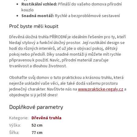
Rustikální vzhled:
Přináší do vašeho domova přírodní
kouzlo
Snadná montáž:
Rychlé a bezproblémové sestavení
Proč byste měli koupit
Dřevěná úložná truhla PŘÍRODNÍ je ideálním řešením pro ty, kteří
hledají stylový a funkční úložný prostor. Její rustikální design se
hodí do různých interiérů, ať už jde o obývací pokoj, dětský
pokoj nebo předsíň. Díky snadné montáži ji můžete mít rychle
připravenou k použití. Navíc, přírodní materiál zaručuje
trvanlivost a dlouhou životnost.
Obohaťte svůj domov o tuto praktickou a krásnou truhlu, která
nejenže uskladní vaše věci, ale také dodá vašemu prostoru
jedinečný charakter. Navštivte nás na
www.prakticke-regaly.cz
a
objednejte si ji ještě dnes!
Doplňkové parametry
Kategorie
:
Dřevěná truhla
Výška
:
52 cm
Šířka
:
77 cm