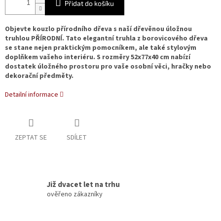
Přidat do košíku
Objevte kouzlo přírodního dřeva s naší dřevěnou úložnou
truhlou PŘÍRODNÍ. Tato elegantní truhla z borovicového dřeva
se stane nejen praktickým pomocníkem, ale také stylovým
doplňkem vašeho interiéru. S rozměry 52x77x40 cm nabízí
dostatek úložného prostoru pro vaše osobní věci, hračky nebo
dekorační předměty.
Detailní informace
ZEPTAT SE
SDÍLET
Již dvacet let na trhu
ověřeno zákazníky