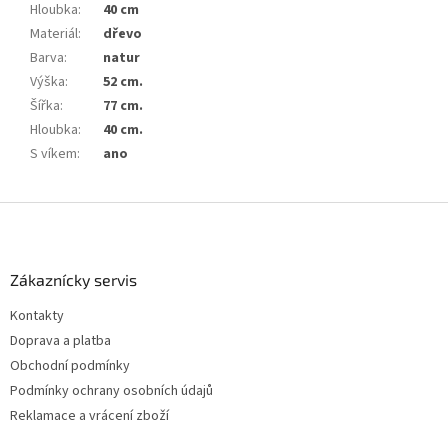
Hloubka
:
40 cm
Materiál
:
dřevo
Barva
:
natur
Výška
:
52 cm.
Šířka
:
77 cm.
Hloubka
:
40 cm.
S víkem
:
ano
Z
á
p
a
Zákaznícky servis
t
Kontakty
í
Doprava a platba
Obchodní podmínky
Podmínky ochrany osobních údajů
Reklamace a vrácení zboží