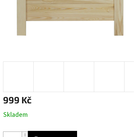
999 Kč
Měrná
Skladem
cena: