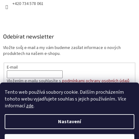
+420 734 578 061
Odebírat newsletter
Vložte svůj e-mail a my vám budeme zasílat informace o nových
produktech na našem e-shopu.
E-mail
Vložením e-mailu souhlasíte s
podmínkami ochrany osobních údajů
Tento web používá soubory cookie. Dalším procházením
PŘIHLÁSIT SE
tohoto webu vyjadřujete souhlas s jejich používáním.. Více
informací
zde
.
Nastavení
Vytvořil Shoptet