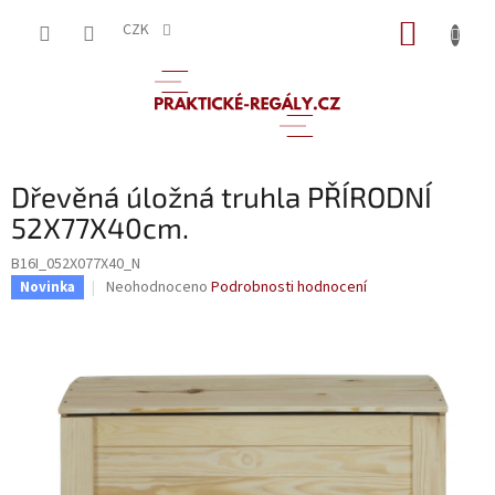
Přejít
NÁKUP
na
CZK
obsah
KOŠÍK
Dřevěná úložná truhla PŘÍRODNÍ
52X77X40cm.
B16I_052X077X40_N
Průměrné
Neohodnoceno
Podrobnosti hodnocení
Novinka
hodnocení
produktu
je
0,0
z
5
hvězdiček.