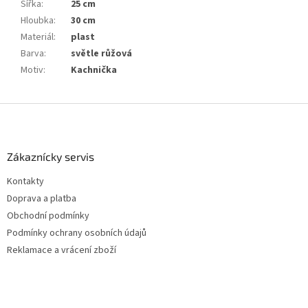
Šířka
:
25 cm
Hloubka
:
30 cm
Materiál
:
plast
Barva
:
světle růžová
Motiv
:
Kachnička
Z
á
p
a
Zákaznícky servis
t
Kontakty
í
Doprava a platba
Obchodní podmínky
Podmínky ochrany osobních údajů
Reklamace a vrácení zboží