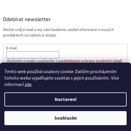
Odebírat newsletter
Vložte svůj e-mail a my vám budeme zasílat informace o nových
produktech na našem e-shopu.
E-mail
Vložením e-mailu souhlasíte s
podmínkami ochrany osobních údajů
Tento web používá soubory cookie. Dalším procházením
PŘIHLÁSIT SE
tohoto webu vyjadřujete souhlas s jejich používáním.. Více
informací
zde
.
Nastavení
Vytvořil Shoptet
Souhlasím
Copyright 2026
prakticke-regaly.cz
. Všechna práva vyhrazena.