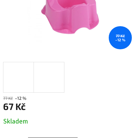
77 Kč
–12 %
77 Kč
–12 %
67 Kč
Měrná
Skladem
cena: