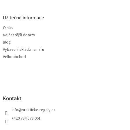
Užitečné informace
O nás
Nejčastější dotazy
Blog
Vybavení skladu na míru
Velkoobchod
Kontakt
info
@
prakticke-regaly.cz
+420 734 578 061