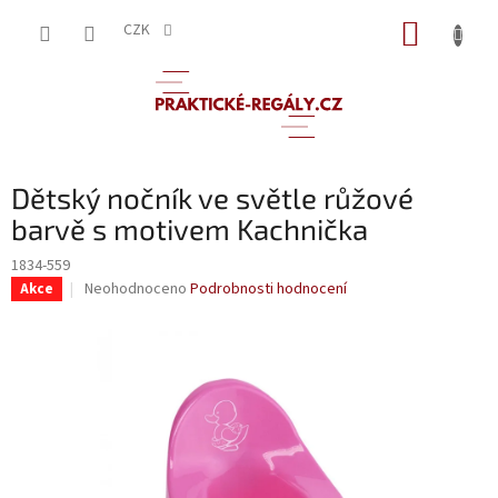
Přejít
NÁKUP
na
CZK
obsah
KOŠÍK
Dětský nočník ve světle růžové
barvě s motivem Kachnička
1834-559
Průměrné
Neohodnoceno
Podrobnosti hodnocení
Akce
hodnocení
produktu
je
0,0
z
5
hvězdiček.