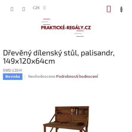
Přejít
NÁKUP
na
CZK
obsah
KOŠÍK
Dřevěný dílenský stůl, palisandr,
149x120x64cm
SWD-120-H
Průměrné
Neohodnoceno
Podrobnosti hodnocení
Novinka
hodnocení
produktu
je
0,0
z
5
hvězdiček.