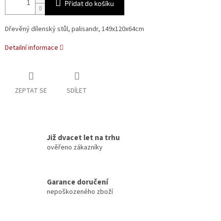
Přidat do košíku
Dřevěný dílenský stůl, palisandr, 149x120x64cm
Detailní informace
ZEPTAT SE
SDÍLET
Již dvacet let na trhu
ověřeno zákazníky
Garance doručení
nepoškozeného zboží