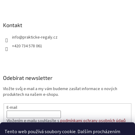
Kontakt
info
@
prakticke-regaly.cz
+420 734 578 061
Odebírat newsletter
Vložte svůj e-mail a my vám budeme zasílat informace o nových
produktech na našem e-shopu.
E-mail
Vložením e-mailu souhlasíte s
podmínkami ochrany osobních údajů
Tento web používá soubory cookie. Dalším procházením
PŘIHLÁSIT SE