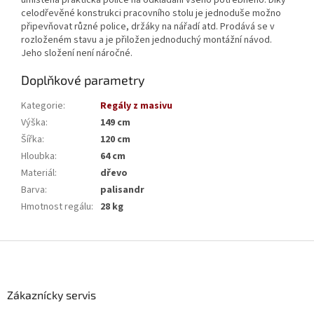
celodřevěné konstrukci pracovního stolu je jednoduše možno
připevňovat různé police, držáky na nářadí atd. Prodává se v
rozloženém stavu a je přiložen jednoduchý montážní návod.
Jeho složení není náročné.
Doplňkové parametry
Kategorie
:
Regály z masivu
Výška
:
149 cm
Šířka
:
120 cm
Hloubka
:
64 cm
Materiál
:
dřevo
Barva
:
palisandr
Hmotnost regálu
:
28 kg
Z
á
p
a
Zákaznícky servis
t