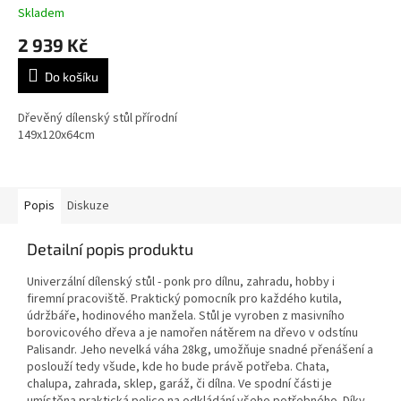
Skladem
2 939 Kč
Do košíku
Dřevěný dílenský stůl přírodní
149x120x64cm
Popis
Diskuze
Detailní popis produktu
Univerzální dílenský stůl - ponk pro dílnu, zahradu, hobby i
firemní pracoviště. Praktický pomocník pro každého kutila,
údržbáře, hodinového manžela. Stůl je vyroben z masivního
borovicového dřeva a je namořen nátěrem na dřevo v odstínu
Palisandr. Jeho nevelká váha 28kg, umožňuje snadné přenášení a
poslouží tedy všude, kde ho bude právě potřeba. Chata,
chalupa, zahrada, sklep, garáž, či dílna. Ve spodní části je
umístěna praktická police na odkládání všeho potřebného. Díky