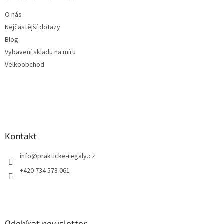
O nás
Nejčastější dotazy
Blog
Vybavení skladu na míru
Velkoobchod
Kontakt
info
@
prakticke-regaly.cz
+420 734 578 061
Odebírat newsletter