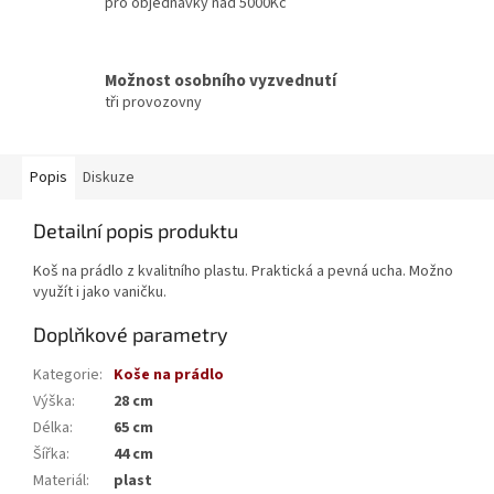
pro objednávky nad 5000Kč
Možnost osobního vyzvednutí
tři provozovny
Popis
Diskuze
Detailní popis produktu
Koš na prádlo z kvalitního plastu. Praktická a pevná ucha. Možno
využít i jako vaničku.
Doplňkové parametry
Kategorie
:
Koše na prádlo
Výška
:
28 cm
Délka
:
65 cm
Šířka
:
44 cm
Materiál
:
plast