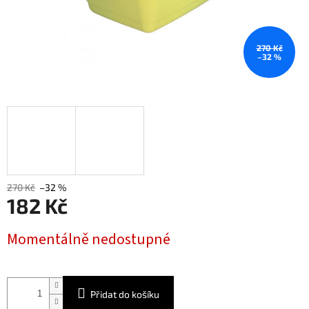
270 Kč
–32 %
270 Kč
–32 %
182 Kč
Měrná
Momentálně nedostupné
cena:
Přidat do košíku