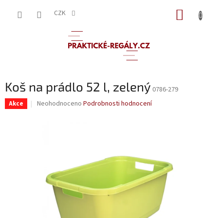
Přejít
NÁKUP
na
CZK
obsah
KOŠÍK
Koš na prádlo 52 l, zelený
0786-279
Průměrné
Neohodnoceno
Podrobnosti hodnocení
Akce
hodnocení
produktu
je
0,0
z
5
hvězdiček.