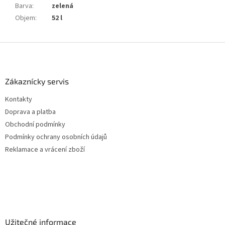
Barva
:
zelená
Objem
:
52 l
Z
á
p
a
Zákaznícky servis
t
Kontakty
í
Doprava a platba
Obchodní podmínky
Podmínky ochrany osobních údajů
Reklamace a vrácení zboží
Užitečné informace