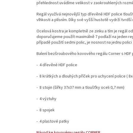
přehlednost uvádíme velikost v zaokrouhlených rozm
Regál využívá nejnovější typ dřevěné HDF police tlouš
vlhkosti a plísním. Díky své vyšší hustotě vydrží tvrdš
Ocelová kostra je kompletně ze zinku a tím je regál od
doporučujeme použít maximálně 7 podlaží na jeden reg
případě použití sedmi polic, je nosnost na jednu polici
Balení bezšroubového kovového regálu Corner s HDF p
- 4 dřevěné HDF police
- 8 krátkých a dlouhých příček pro uchycení police ( 8
- 8 stojin (šířky 37x37 mm a tloušťky oceli 0,7 mm)
- 4 výztuhy
- 8 spojek
- 4 plastové patky
Návod ke kovovému regálu CORNER