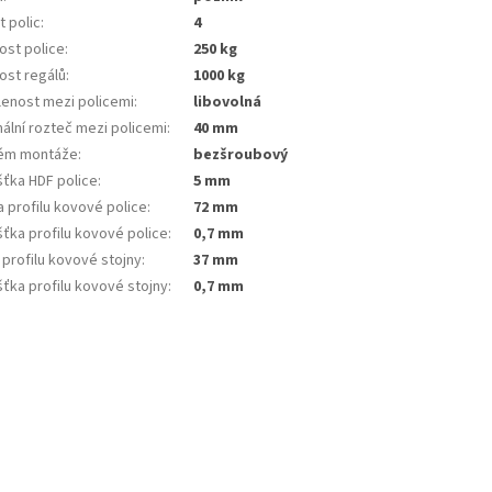
 polic
:
4
ost police
:
250 kg
ost regálů
:
1000 kg
lenost mezi policemi
:
libovolná
ální rozteč mezi policemi
:
40 mm
ém montáže
:
bezšroubový
šťka HDF police
:
5 mm
 profilu kovové police
:
72 mm
ťka profilu kovové police
:
0,7 mm
 profilu kovové stojny
:
37 mm
ťka profilu kovové stojny
:
0,7 mm