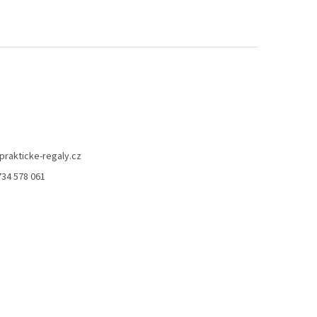
prakticke-regaly.cz
734 578 061