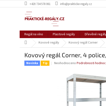
Přejít
+420 734 578 061
info@prakticke-regaly.cz
na
obsah
Regál na víno
Plastové regály
Dřevěné regál
Domů
Kovové regály
Kovový regál Corner
Kovový regál Corner, 4 polic
Průměrné
Neohodnoceno
Podrobnosti hodnoc
Novinka
Tip
hodnocení
produktu
je
0,0
z
5
hvězdiček.