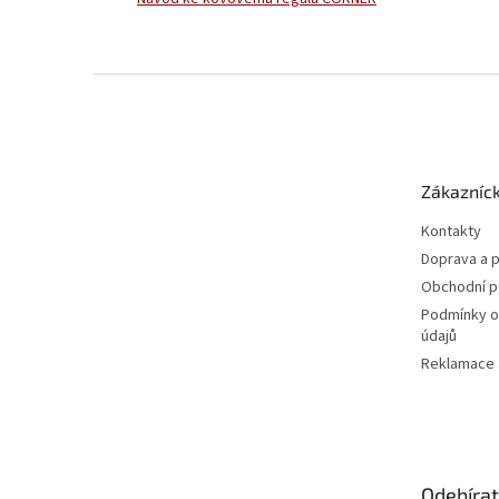
Z
á
p
a
t
Zákazníck
í
Kontakty
Doprava a p
Obchodní 
Podmínky o
údajů
Reklamace a
Odebírat