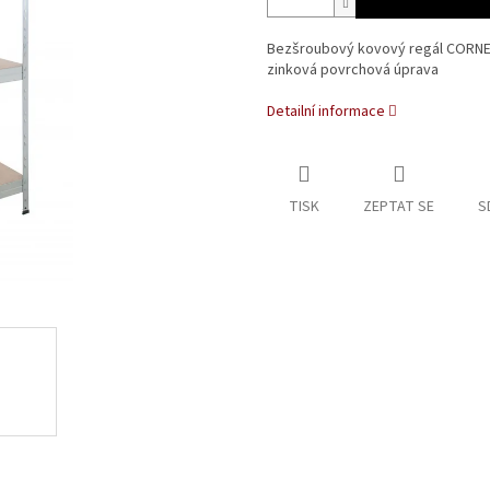
Bezšroubový kovový regál CORNER s
zinková povrchová úprava
Detailní informace
TISK
ZEPTAT SE
S