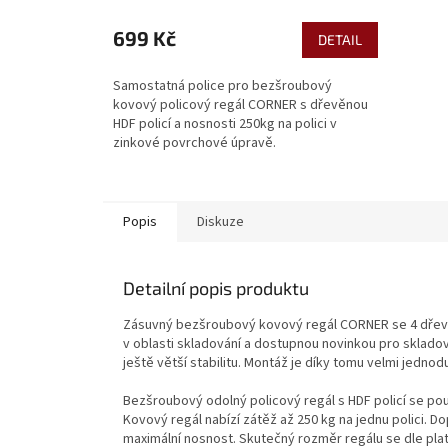
699 Kč
DETAIL
Samostatná police pro bezšroubový
kovový policový regál CORNER s dřevěnou
HDF policí a nosnosti 250kg na polici v
zinkové povrchové úpravě.
Popis
Diskuze
Detailní popis produktu
Zásuvný bezšroubový kovový regál CORNER se 4 dřevěn
v oblasti skladování a dostupnou novinkou pro sklado
ještě větší stabilitu. Montáž je díky tomu velmi jednod
Bezšroubový odolný policový regál s HDF policí se po
Kovový regál nabízí zátěž až 250 kg na jednu polici. 
maximální nosnost. Skutečný rozměr regálu se dle plat