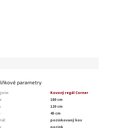
lňkové parametry
gorie
:
Kovový regál Corner
a
:
180 cm
a
:
120 cm
:
45 cm
iál
:
pozinkovaný kov
a
:
pozink