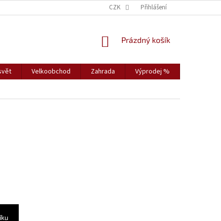
CZK
Přihlášení
NÁKUPNÍ
Prázdný košík
KOŠÍK
svět
Velkoobchod
Zahrada
Výprodej %
Vybavení s
íku