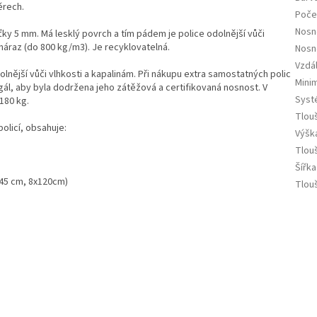
ěrech.
Počet
Nosn
ťky 5 mm. Má lesklý povrch a tím pádem je police odolnější vůči
í náraz (do 800 kg/m3). Je recyklovatelná.
Nosn
Vzdá
olnější vůči vlhkosti a kapalinám. Při nákupu extra samostatných polic
Minim
ál, aby byla dodržena jeho zátěžová a certifikovaná nosnost. V
Syst
 180 kg.
Tlou
olicí, obsahuje:
Výška
Tlouš
Šířka
x45 cm, 8x120cm)
Tlouš