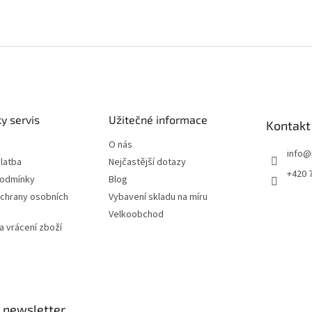
y servis
Užitečné informace
Kontakt
O nás
info
@
latba
Nejčastější dotazy
+420 
podmínky
Blog
chrany osobních
Vybavení skladu na míru
Velkoobchod
 vrácení zboží
 newsletter