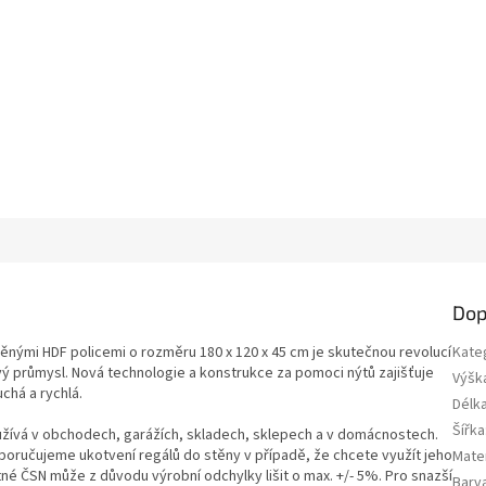
Dop
ými HDF policemi o rozměru 180 x 120 x 45 cm je skutečnou revolucí
Kate
vý průmysl. Nová technologie a konstrukce za pomoci nýtů zajišťuje
Výšk
uchá a rychlá.
Délk
Šířka
užívá v obchodech, garážích, skladech, sklepech a v domácnostech.
Doporučujeme ukotvení regálů do stěny v případě, že chcete využít jeho
Mater
né ČSN může z důvodu výrobní odchylky lišit o max. +/- 5%. Pro snazší
Barv