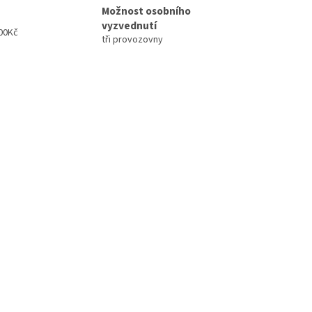
Možnost osobního
vyzvednutí
00Kč
tři provozovny