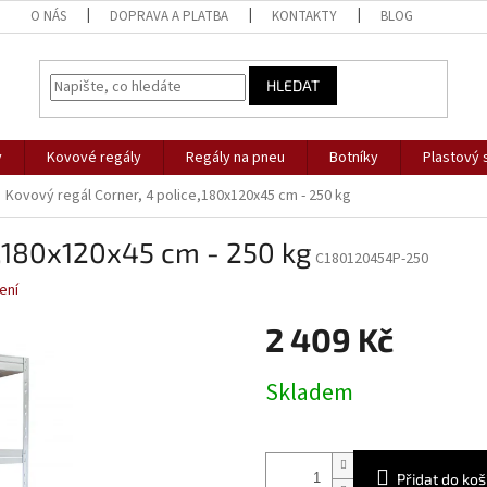
O NÁS
DOPRAVA A PLATBA
KONTAKTY
BLOG
HLEDAT
y
Kovové regály
Regály na pneu
Botníky
Plastový 
Kovový regál Corner, 4 police,180x120x45 cm - 250 kg
e,180x120x45 cm - 250 kg
C180120454P-250
ení
2 409 Kč
Měrná
Skladem
cena:
Přidat do koš