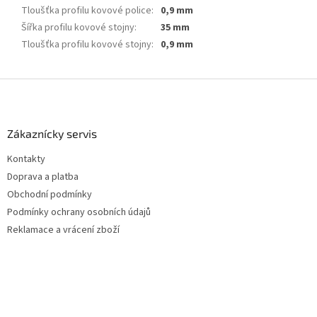
Tloušťka profilu kovové police
:
0,9 mm
Šířka profilu kovové stojny
:
35 mm
Tloušťka profilu kovové stojny
:
0,9 mm
Z
á
p
a
Zákaznícky servis
t
Kontakty
í
Doprava a platba
Obchodní podmínky
Podmínky ochrany osobních údajů
Reklamace a vrácení zboží