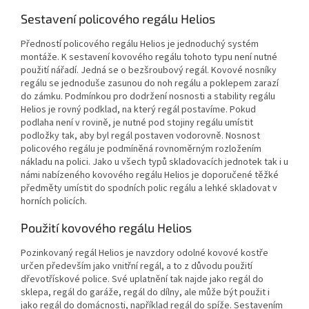
Sestavení policového regálu Helios
Předností policového regálu Helios je jednoduchý systém
montáže. K sestavení kovového regálu tohoto typu není nutné
použití nářadí. Jedná se o bezšroubový regál. Kovové nosníky
regálu se jednoduše zasunou do noh regálu a poklepem zarazí
do zámku. Podmínkou pro dodržení nosnosti a stability regálu
Helios je rovný podklad, na který regál postavíme. Pokud
podlaha není v rovině, je nutné pod stojiny regálu umístit
podložky tak, aby byl regál postaven vodorovně. Nosnost
policového regálu je podmíněná rovnoměrným rozložením
nákladu na polici. Jako u všech typů skladovacích jednotek tak i u
námi nabízeného kovového regálu Helios je doporučené těžké
předměty umístit do spodních polic regálu a lehké skladovat v
horních policích.
Použití kovového regálu Helios
Pozinkovaný regál Helios je navzdory odolné kovové kostře
určen především jako vnitřní regál, a to z důvodu použití
dřevotřískové police. Své uplatnění tak najde jako regál do
sklepa, regál do garáže, regál do dílny, ale může být použit i
jako regál do domácnosti, například regál do spíže. Sestavením