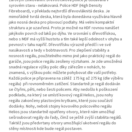
žárovým zinkováním. Dřevotřísková police je dodávaná v
syrovém stavu - nelakovaná. Police HDF (High Density
Fibreboard), v překladu nejtvrdší dřevovláknitá deska. Je
mimořádně tvrdá deska, která byla donedávna využívána hlavně
jako nosná deska pro plovoucí podlahy. Má velmi kompaktní
strukturu a je uzavřená. Proto je možné na HDF rovnou nanášet
jakýkoliv povrch od laků po dýhu. Ve srovnání s dřevotřískou,
nebo s MDF má vyšší hustotu a tím také lepší odolnost v ohybu a
pevnost v tahu napříč. Dřevotřísku výrazně předčí i ve své
nasákavosti a tedy v bobtnavosti. Pro zlepšení stability a
nosnosti regálu, použitelného mimo jiné jako praktický regál do
garáže, jsou police regálu zesíleny výztuhami. Je zde umožněná
snadná regulace výšky polic díky zářezům v nohách, to
znamená, s výškou polic můžete pohybovat dle vaší potřeby.
Každá police je připravena na zátěž 175 kg až 275 kg (dle výběru
regálu) při rovnoměrném zatížení. Standartně je regál dodáván
se čtyřmi, pěti, nebo šesti policemi. Aby nedošlo k poškození
podkladu, na který se umístí kovový regál Helios, jsou nohy
regálu zakončeny plastovými krytkami, které jsou součástí
dodávky. Nohy, neboli stojiny kovového policového regálu
Helios jsou standartně opatřeny otvory, které nám umožňují
sešroubovat regály do řady, čímž se ještě zvýší stabilita regálů.
Taktéž jsou předvrtany otvory umožňující ukotvení regálu do
stěny místnosti kde bude regál postaven.