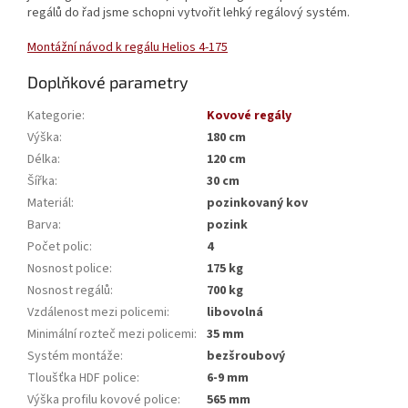
regálů do řad jsme schopni vytvořit lehký regálový systém.
Montážní návod k regálu Helios 4-175
Doplňkové parametry
Kategorie
:
Kovové regály
Výška
:
180 cm
Délka
:
120 cm
Šířka
:
30 cm
Materiál
:
pozinkovaný kov
Barva
:
pozink
Počet polic
:
4
Nosnost police
:
175 kg
Nosnost regálů
:
700 kg
Vzdálenost mezi policemi
:
libovolná
Minimální rozteč mezi policemi
:
35 mm
Systém montáže
:
bezšroubový
Tloušťka HDF police
:
6-9 mm
Výška profilu kovové police
:
565 mm