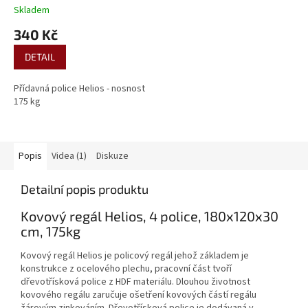
Skladem
340 Kč
DETAIL
Přídavná police Helios - nosnost
175 kg
Popis
Videa (1)
Diskuze
Detailní popis produktu
Kovový regál Helios, 4 police, 180x120x30
cm, 175kg
Kovový regál Helios je policový regál jehož základem je
konstrukce z ocelového plechu, pracovní část tvoří
dřevotřísková police z HDF materiálu. Dlouhou životnost
kovového regálu zaručuje ošetření kovových částí regálu