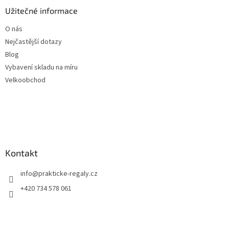
Užitečné informace
O nás
Nejčastější dotazy
Blog
Vybavení skladu na míru
Velkoobchod
Kontakt
info
@
prakticke-regaly.cz
+420 734 578 061