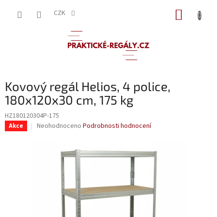
Přejít
NÁKUP
na
CZK
obsah
KOŠÍK
Kovový regál Helios, 4 police,
180x120x30 cm, 175 kg
HZ180120304P-175
Průměrné
Neohodnoceno
Podrobnosti hodnocení
Akce
hodnocení
produktu
je
0,0
z
5
hvězdiček.