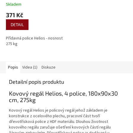
Skladem
371 Kč
DETAIL
Přídavná police Helios - nosnost
275 kg
Popis
Videa (1)
Diskuze
Detailní popis produktu
Kovový regál Helios, 4 police, 180x90x30
cm, 275kg
Kovový regál Helios je policový regál jehož základem je
konstrukce z ocelového plechu, pracovní část tvoří
dřevotřísková police z HDF materiálu. Dlouhou životnost
kovového regálu zaručuje ošetření kovových částí regálu