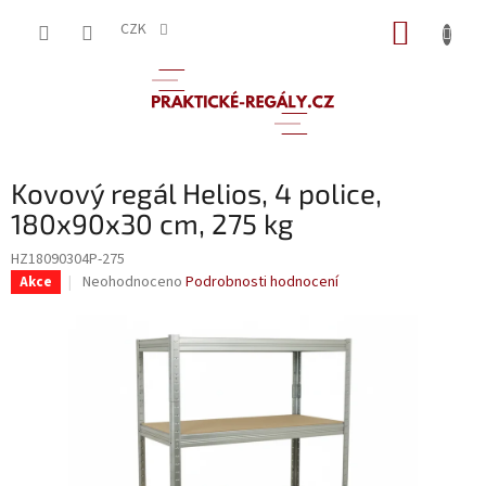
Přejít
NÁKUP
na
CZK
obsah
KOŠÍK
Kovový regál Helios, 4 police,
180x90x30 cm, 275 kg
HZ18090304P-275
Průměrné
Neohodnoceno
Podrobnosti hodnocení
Akce
hodnocení
produktu
je
0,0
z
5
hvězdiček.