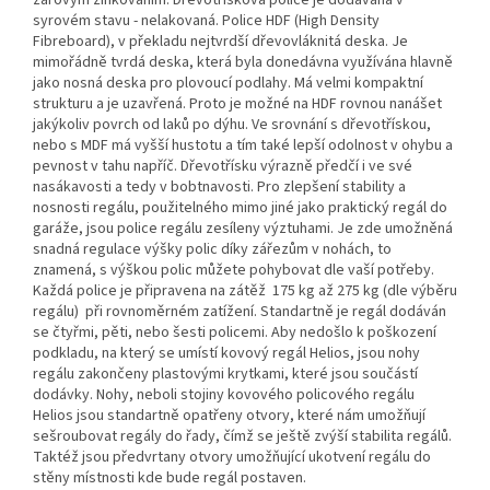
žárovým zinkováním. Dřevotřísková police je dodávaná v
syrovém stavu - nelakovaná. Police HDF (High Density
Fibreboard), v překladu nejtvrdší dřevovláknitá deska. Je
mimořádně tvrdá deska, která byla donedávna využívána hlavně
jako nosná deska pro plovoucí podlahy. Má velmi kompaktní
strukturu a je uzavřená. Proto je možné na HDF rovnou nanášet
jakýkoliv povrch od laků po dýhu. Ve srovnání s dřevotřískou,
nebo s MDF má vyšší hustotu a tím také lepší odolnost v ohybu a
pevnost v tahu napříč. Dřevotřísku výrazně předčí i ve své
nasákavosti a tedy v bobtnavosti. Pro zlepšení stability a
nosnosti regálu, použitelného mimo jiné jako praktický regál do
garáže, jsou police regálu zesíleny výztuhami. Je zde umožněná
snadná regulace výšky polic díky zářezům v nohách, to
znamená, s výškou polic můžete pohybovat dle vaší potřeby.
Každá police je připravena na zátěž 175 kg až 275 kg (dle výběru
regálu) při rovnoměrném zatížení. Standartně je regál dodáván
se čtyřmi, pěti, nebo šesti policemi. Aby nedošlo k poškození
podkladu, na který se umístí kovový regál Helios, jsou nohy
regálu zakončeny plastovými krytkami, které jsou součástí
dodávky. Nohy, neboli stojiny kovového policového regálu
Helios jsou standartně opatřeny otvory, které nám umožňují
sešroubovat regály do řady, čímž se ještě zvýší stabilita regálů.
Taktéž jsou předvrtany otvory umožňující ukotvení regálu do
stěny místnosti kde bude regál postaven.