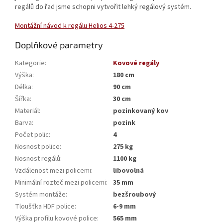
regálů do řad jsme schopni vytvořit lehký regálový systém.
Montážní návod k regálu Helios 4-275
Doplňkové parametry
Kategorie
:
Kovové regály
Výška
:
180 cm
Délka
:
90 cm
Šířka
:
30 cm
Materiál
:
pozinkovaný kov
Barva
:
pozink
Počet polic
:
4
Nosnost police
:
275 kg
Nosnost regálů
:
1100 kg
Vzdálenost mezi policemi
:
libovolná
Minimální rozteč mezi policemi
:
35 mm
Systém montáže
:
bezšroubový
Tloušťka HDF police
:
6-9 mm
Výška profilu kovové police
:
565 mm