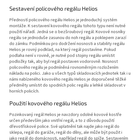
Sestavení policového regálu Helios
Předností policového regálu Helios je jednoduchý systém
montáže. K sestavení kovového regálu tohoto typu není nutné
použití nářadí. Jedná se o bezšroubový regál. Kovové nosníky
regálu se jednoduše zasunou do noh regálu a poklepem zarazí
do zámku. Podmínkou pro dodržení nosnosti a stability regálu
Helios je rovný podklad, na který regál postavíme. Pokud
podlaha není v rovině, je nutné pod stojiny regálu umístit
podložky tak, aby byl regál postaven vodorovně. Nosnost
policového regálu je podmíněná rovnoměrným rozložením
nákladu na polici. Jako u všech typů skladovacích jednotek tak i u
námi nabízeného kovového regálu Helios je doporučené těžké
předměty umístit do spodních polic regálu a lehké skladovat v
horních policích.
Použití kovového regálu Helios
Pozinkovaný regál Helios je navzdory odolné kovové kostře
určen především jako vnitřní regál, a to z důvodu použití
dřevotřískové police. Své uplatnění tak najde jako regál do
sklepa, regál do garáže, regál do dílny, ale může být použit i
jako regál do domácnosti, například regál do spíže. Sestavením