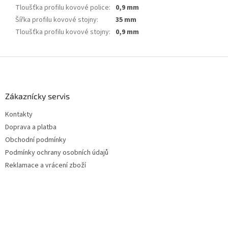
Tloušťka profilu kovové police
:
0,9 mm
Šířka profilu kovové stojny
:
35 mm
Tloušťka profilu kovové stojny
:
0,9 mm
Z
á
p
a
Zákaznícky servis
t
Kontakty
í
Doprava a platba
Obchodní podmínky
Podmínky ochrany osobních údajů
Reklamace a vrácení zboží