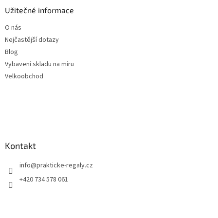
Užitečné informace
O nás
Nejčastější dotazy
Blog
Vybavení skladu na míru
Velkoobchod
Kontakt
info
@
prakticke-regaly.cz
+420 734 578 061