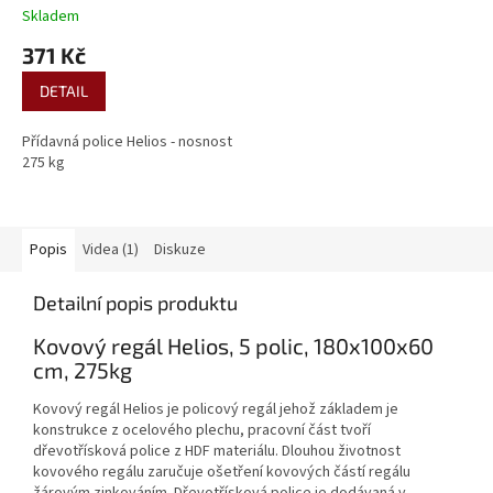
Skladem
371 Kč
DETAIL
Přídavná police Helios - nosnost
275 kg
Popis
Videa (1)
Diskuze
Detailní popis produktu
Kovový regál Helios, 5 polic, 180x100x60
cm, 275kg
Kovový regál Helios je policový regál jehož základem je
konstrukce z ocelového plechu, pracovní část tvoří
dřevotřísková police z HDF materiálu. Dlouhou životnost
kovového regálu zaručuje ošetření kovových částí regálu