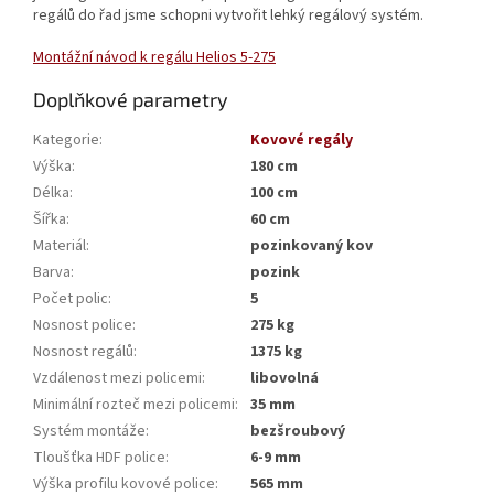
regálů do řad jsme schopni vytvořit lehký regálový systém.
Montážní návod k regálu Helios 5-275
Doplňkové parametry
Kategorie
:
Kovové regály
Výška
:
180 cm
Délka
:
100 cm
Šířka
:
60 cm
Materiál
:
pozinkovaný kov
Barva
:
pozink
Počet polic
:
5
Nosnost police
:
275 kg
Nosnost regálů
:
1375 kg
Vzdálenost mezi policemi
:
libovolná
Minimální rozteč mezi policemi
:
35 mm
Systém montáže
:
bezšroubový
Tloušťka HDF police
:
6-9 mm
Výška profilu kovové police
:
565 mm