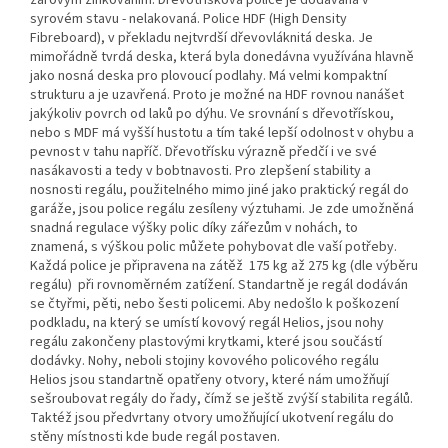
žárovým zinkováním. Dřevotřísková police je dodávaná v
syrovém stavu - nelakovaná. Police HDF (High Density
Fibreboard), v překladu nejtvrdší dřevovláknitá deska. Je
mimořádně tvrdá deska, která byla donedávna využívána hlavně
jako nosná deska pro plovoucí podlahy. Má velmi kompaktní
strukturu a je uzavřená. Proto je možné na HDF rovnou nanášet
jakýkoliv povrch od laků po dýhu. Ve srovnání s dřevotřískou,
nebo s MDF má vyšší hustotu a tím také lepší odolnost v ohybu a
pevnost v tahu napříč. Dřevotřísku výrazně předčí i ve své
nasákavosti a tedy v bobtnavosti. Pro zlepšení stability a
nosnosti regálu, použitelného mimo jiné jako praktický regál do
garáže, jsou police regálu zesíleny výztuhami. Je zde umožněná
snadná regulace výšky polic díky zářezům v nohách, to
znamená, s výškou polic můžete pohybovat dle vaší potřeby.
Každá police je připravena na zátěž 175 kg až 275 kg (dle výběru
regálu) při rovnoměrném zatížení. Standartně je regál dodáván
se čtyřmi, pěti, nebo šesti policemi. Aby nedošlo k poškození
podkladu, na který se umístí kovový regál Helios, jsou nohy
regálu zakončeny plastovými krytkami, které jsou součástí
dodávky. Nohy, neboli stojiny kovového policového regálu
Helios jsou standartně opatřeny otvory, které nám umožňují
sešroubovat regály do řady, čímž se ještě zvýší stabilita regálů.
Taktéž jsou předvrtany otvory umožňující ukotvení regálu do
stěny místnosti kde bude regál postaven.