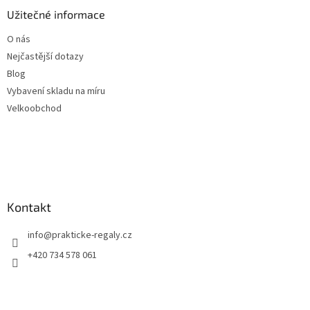
Užitečné informace
O nás
Nejčastější dotazy
Blog
Vybavení skladu na míru
Velkoobchod
Kontakt
info
@
prakticke-regaly.cz
+420 734 578 061