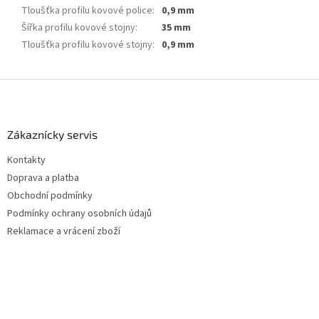
Tloušťka profilu kovové police
:
0,9 mm
Šířka profilu kovové stojny
:
35 mm
Tloušťka profilu kovové stojny
:
0,9 mm
Z
á
p
a
Zákaznícky servis
t
Kontakty
í
Doprava a platba
Obchodní podmínky
Podmínky ochrany osobních údajů
Reklamace a vrácení zboží