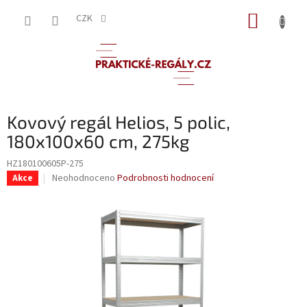
Přejít
NÁKUP
na
CZK
obsah
KOŠÍK
Kovový regál Helios, 5 polic,
180x100x60 cm, 275kg
HZ180100605P-275
Průměrné
Neohodnoceno
Podrobnosti hodnocení
Akce
hodnocení
produktu
je
0,0
z
5
hvězdiček.