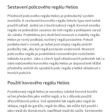
Sestavení policového regálu Helios
Předností policového regálu Helios je jednoduchý systém
montáže. K sestavení kovového regálu tohoto typu není nutné
použití nářadí. Jedná se o bezšroubový regál. Kovové nosníky
regálu se jednoduše zasunou do noh regálu a poklepem zarazí
do zámku. Podmínkou pro dodržení nosnosti a stability regálu
Helios je rovný podklad, na který regál postavíme. Pokud
podlaha není v rovině, je nutné pod stojiny regálu umístit
podložky tak, aby byl regál postaven vodorovně. Nosnost
policového regálu je podmíněná rovnoměrným rozložením
nákladu na polici. Jako u všech typů skladovacích jednotek tak i u
námi nabízeného kovového regálu Helios je doporučené těžké
předměty umístit do spodních polic regálu a lehké skladovat v
horních policích.
Použití kovového regálu Helios
Pozinkovaný regál Helios je navzdory odolné kovové kostře
určen především jako vnitřní regál, a to z důvodu použití
dřevotřískové police. Své uplatnění tak najde jako regál do
sklepa, regál do garáže, regál do dílny, ale může být použit i
jako regál do domácnosti, například regál do spíže. Sestavením