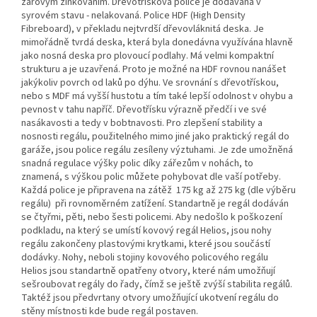
žárovým zinkováním. Dřevotřísková police je dodávaná v
syrovém stavu - nelakovaná. Police HDF (High Density
Fibreboard), v překladu nejtvrdší dřevovláknitá deska. Je
mimořádně tvrdá deska, která byla donedávna využívána hlavně
jako nosná deska pro plovoucí podlahy. Má velmi kompaktní
strukturu a je uzavřená. Proto je možné na HDF rovnou nanášet
jakýkoliv povrch od laků po dýhu. Ve srovnání s dřevotřískou,
nebo s MDF má vyšší hustotu a tím také lepší odolnost v ohybu a
pevnost v tahu napříč. Dřevotřísku výrazně předčí i ve své
nasákavosti a tedy v bobtnavosti. Pro zlepšení stability a
nosnosti regálu, použitelného mimo jiné jako praktický regál do
garáže, jsou police regálu zesíleny výztuhami. Je zde umožněná
snadná regulace výšky polic díky zářezům v nohách, to
znamená, s výškou polic můžete pohybovat dle vaší potřeby.
Každá police je připravena na zátěž 175 kg až 275 kg (dle výběru
regálu) při rovnoměrném zatížení. Standartně je regál dodáván
se čtyřmi, pěti, nebo šesti policemi. Aby nedošlo k poškození
podkladu, na který se umístí kovový regál Helios, jsou nohy
regálu zakončeny plastovými krytkami, které jsou součástí
dodávky. Nohy, neboli stojiny kovového policového regálu
Helios jsou standartně opatřeny otvory, které nám umožňují
sešroubovat regály do řady, čímž se ještě zvýší stabilita regálů.
Taktéž jsou předvrtany otvory umožňující ukotvení regálu do
stěny místnosti kde bude regál postaven.