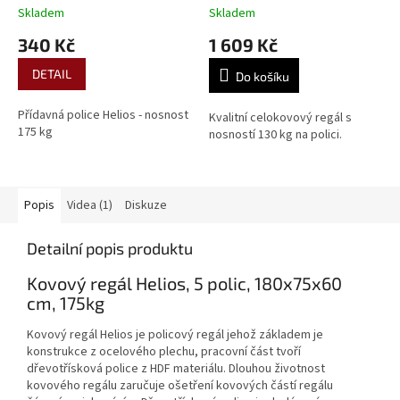
Skladem
Skladem
340 Kč
1 609 Kč
DETAIL
Do košíku
Přídavná police Helios - nosnost
Kvalitní celokovový regál s
175 kg
nosností 130 kg na polici.
Popis
Videa (1)
Diskuze
Detailní popis produktu
Kovový regál Helios, 5 polic, 180x75x60
cm, 175kg
Kovový regál Helios je policový regál jehož základem je
konstrukce z ocelového plechu, pracovní část tvoří
dřevotřísková police z HDF materiálu. Dlouhou životnost
kovového regálu zaručuje ošetření kovových částí regálu