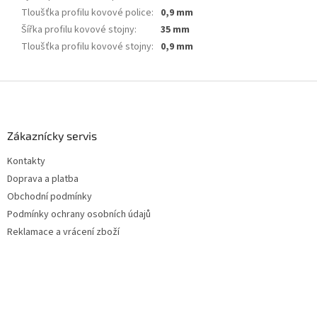
Tloušťka profilu kovové police
:
0,9 mm
Šířka profilu kovové stojny
:
35 mm
Tloušťka profilu kovové stojny
:
0,9 mm
Z
á
p
a
Zákaznícky servis
t
Kontakty
í
Doprava a platba
Obchodní podmínky
Podmínky ochrany osobních údajů
Reklamace a vrácení zboží