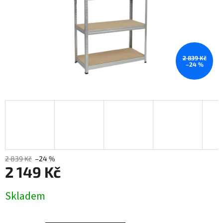
2 839 Kč
–24 %
2 839 Kč
–24 %
2 149 Kč
Měrná
Skladem
cena: