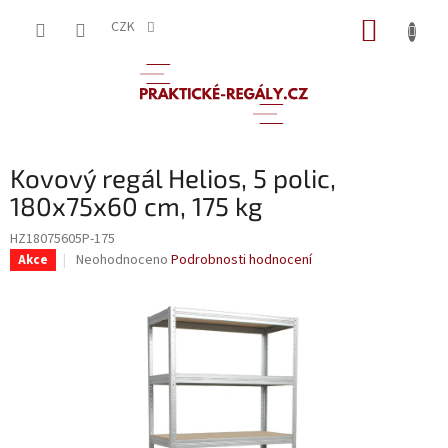
Přejít
NÁKUP
na
CZK
obsah
KOŠÍK
Kovový regál Helios, 5 polic,
180x75x60 cm, 175 kg
HZ18075605P-175
Průměrné
Neohodnoceno
Podrobnosti hodnocení
Akce
hodnocení
produktu
je
0,0
z
5
hvězdiček.