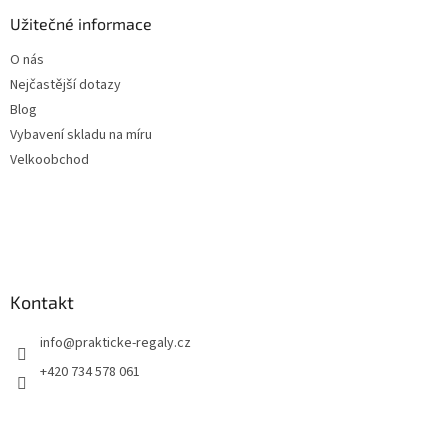
Užitečné informace
O nás
Nejčastější dotazy
Blog
Vybavení skladu na míru
Velkoobchod
Kontakt
info
@
prakticke-regaly.cz
+420 734 578 061