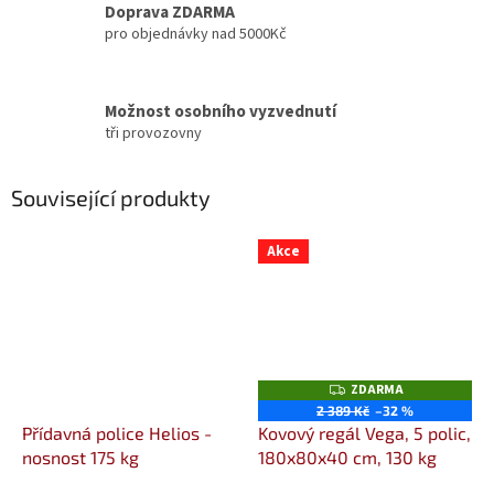
Doprava ZDARMA
pro objednávky nad 5000Kč
Možnost osobního vyzvednutí
tři provozovny
Související produkty
Akce
ZDARMA
Z
D
2 389 Kč
–32 %
A
Přídavná police Helios -
Kovový regál Vega, 5 polic,
R
M
nosnost 175 kg
180x80x40 cm, 130 kg
A