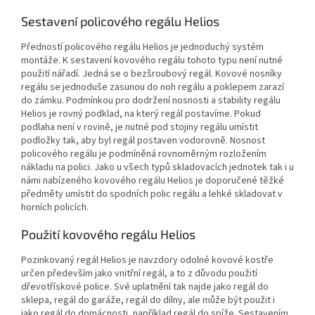
Sestavení policového regálu Helios
Předností policového regálu Helios je jednoduchý systém
montáže. K sestavení kovového regálu tohoto typu není nutné
použití nářadí. Jedná se o bezšroubový regál. Kovové nosníky
regálu se jednoduše zasunou do noh regálu a poklepem zarazí
do zámku. Podmínkou pro dodržení nosnosti a stability regálu
Helios je rovný podklad, na který regál postavíme. Pokud
podlaha není v rovině, je nutné pod stojiny regálu umístit
podložky tak, aby byl regál postaven vodorovně. Nosnost
policového regálu je podmíněná rovnoměrným rozložením
nákladu na polici. Jako u všech typů skladovacích jednotek tak i u
námi nabízeného kovového regálu Helios je doporučené těžké
předměty umístit do spodních polic regálu a lehké skladovat v
horních policích.
Použití kovového regálu Helios
Pozinkovaný regál Helios je navzdory odolné kovové kostře
určen především jako vnitřní regál, a to z důvodu použití
dřevotřískové police. Své uplatnění tak najde jako regál do
sklepa, regál do garáže, regál do dílny, ale může být použit i
jako regál do domácnosti, například regál do spíže. Sestavením