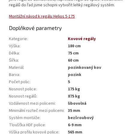
regálů do řad jsme schopni vytvořit lehký regálový systém.
Montážní návod k regálu Helios 5-175
Doplňkové parametry
Kategorie
:
Kovové regály
Výška
:
180 cm
Délka
:
75 cm
Šířka
:
60 cm
Materiál
:
pozinkovaný kov
Barva
:
pozink
Počet polic
:
5
Nosnost police
:
175 kg
Nosnost regálů
:
875 kg
Vzdálenost mezi policemi
:
libovolná
Minimální rozteč mezi policemi
:
35 mm
Systém montáže
:
bezšroubový
Tloušťka HDF police
:
6-9 mm
Výška profilu kovové police
:
565 mm