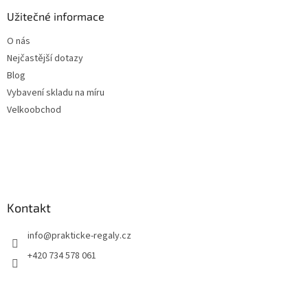
Užitečné informace
O nás
Nejčastější dotazy
Blog
Vybavení skladu na míru
Velkoobchod
Kontakt
info
@
prakticke-regaly.cz
+420 734 578 061