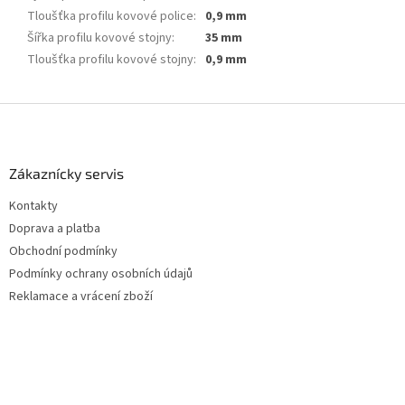
Tloušťka profilu kovové police
:
0,9 mm
Šířka profilu kovové stojny
:
35 mm
Tloušťka profilu kovové stojny
:
0,9 mm
Z
á
p
a
Zákaznícky servis
t
Kontakty
í
Doprava a platba
Obchodní podmínky
Podmínky ochrany osobních údajů
Reklamace a vrácení zboží