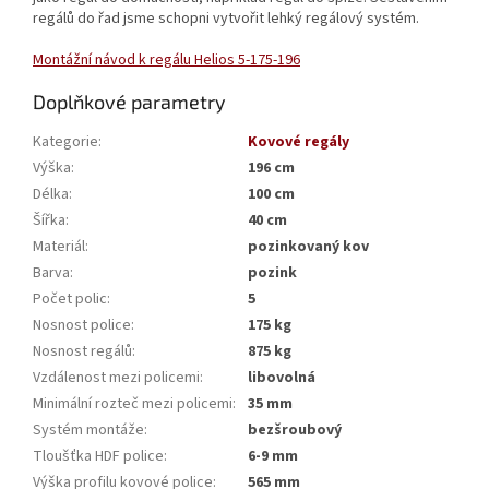
regálů do řad jsme schopni vytvořit lehký regálový systém.
Montážní návod k regálu Helios 5-175-196
Doplňkové parametry
Kategorie
:
Kovové regály
Výška
:
196 cm
Délka
:
100 cm
Šířka
:
40 cm
Materiál
:
pozinkovaný kov
Barva
:
pozink
Počet polic
:
5
Nosnost police
:
175 kg
Nosnost regálů
:
875 kg
Vzdálenost mezi policemi
:
libovolná
Minimální rozteč mezi policemi
:
35 mm
Systém montáže
:
bezšroubový
Tloušťka HDF police
:
6-9 mm
Výška profilu kovové police
:
565 mm