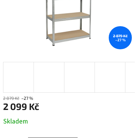
2 879 Kč
–27 %
2 879 Kč
–27 %
2 099 Kč
Měrná
Skladem
cena: