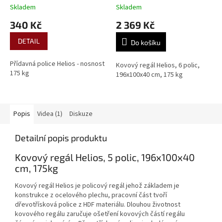
Skladem
Skladem
340 Kč
2 369 Kč
DETAIL
Do košíku
Přídavná police Helios - nosnost
Kovový regál Helios, 6 polic,
175 kg
196x100x40 cm, 175 kg
Popis
Videa (1)
Diskuze
Detailní popis produktu
Kovový regál Helios, 5 polic, 196x100x40
cm, 175kg
Kovový regál Helios je policový regál jehož základem je
konstrukce z ocelového plechu, pracovní část tvoří
dřevotřísková police z HDF materiálu. Dlouhou životnost
kovového regálu zaručuje ošetření kovových částí regálu