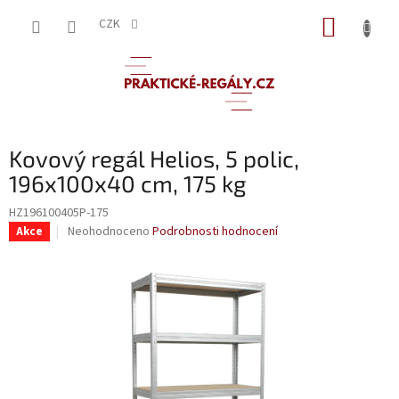
Přejít
NÁKUP
na
CZK
obsah
KOŠÍK
Kovový regál Helios, 5 polic,
196x100x40 cm, 175 kg
HZ196100405P-175
Průměrné
Neohodnoceno
Podrobnosti hodnocení
Akce
hodnocení
produktu
je
0,0
z
5
hvězdiček.