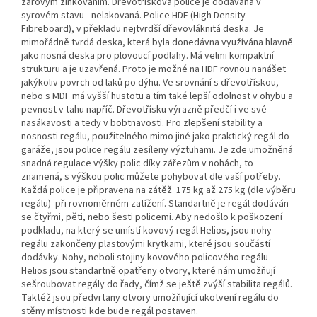
žárovým zinkováním. Dřevotřísková police je dodávaná v
syrovém stavu - nelakovaná. Police HDF (High Density
Fibreboard), v překladu nejtvrdší dřevovláknitá deska. Je
mimořádně tvrdá deska, která byla donedávna využívána hlavně
jako nosná deska pro plovoucí podlahy. Má velmi kompaktní
strukturu a je uzavřená. Proto je možné na HDF rovnou nanášet
jakýkoliv povrch od laků po dýhu. Ve srovnání s dřevotřískou,
nebo s MDF má vyšší hustotu a tím také lepší odolnost v ohybu a
pevnost v tahu napříč. Dřevotřísku výrazně předčí i ve své
nasákavosti a tedy v bobtnavosti. Pro zlepšení stability a
nosnosti regálu, použitelného mimo jiné jako praktický regál do
garáže, jsou police regálu zesíleny výztuhami. Je zde umožněná
snadná regulace výšky polic díky zářezům v nohách, to
znamená, s výškou polic můžete pohybovat dle vaší potřeby.
Každá police je připravena na zátěž 175 kg až 275 kg (dle výběru
regálu) při rovnoměrném zatížení. Standartně je regál dodáván
se čtyřmi, pěti, nebo šesti policemi. Aby nedošlo k poškození
podkladu, na který se umístí kovový regál Helios, jsou nohy
regálu zakončeny plastovými krytkami, které jsou součástí
dodávky. Nohy, neboli stojiny kovového policového regálu
Helios jsou standartně opatřeny otvory, které nám umožňují
sešroubovat regály do řady, čímž se ještě zvýší stabilita regálů.
Taktéž jsou předvrtany otvory umožňující ukotvení regálu do
stěny místnosti kde bude regál postaven.