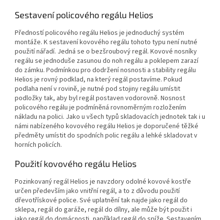
Sestavení policového regálu Helios
Předností policového regálu Helios je jednoduchý systém
montáže. K sestavení kovového regálu tohoto typu není nutné
použití nářadí. Jedná se o bezšroubový regál. Kovové nosníky
regálu se jednoduše zasunou do noh regálu a poklepem zarazí
do zámku. Podmínkou pro dodržení nosnosti a stability regálu
Helios je rovný podklad, na který regál postavíme. Pokud
podlaha není v rovině, je nutné pod stojiny regálu umístit
podložky tak, aby byl regál postaven vodorovně. Nosnost
policového regálu je podmíněná rovnoměrným rozložením
nákladu na polici. Jako u všech typů skladovacích jednotek tak i u
námi nabízeného kovového regálu Helios je doporučené těžké
předměty umístit do spodních polic regálu a lehké skladovat v
horních policích.
Použití kovového regálu Helios
Pozinkovaný regál Helios je navzdory odolné kovové kostře
určen především jako vnitřní regál, a to z důvodu použití
dřevotřískové police. Své uplatnění tak najde jako regál do
sklepa, regál do garáže, regál do dílny, ale může být použit i
jako regál do domácnosti, například regál do spíže. Sestavením