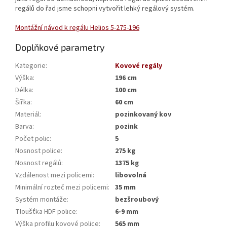
regálů do řad jsme schopni vytvořit lehký regálový systém.
Montážní návod k regálu Helios 5-275-196
Doplňkové parametry
Kategorie
:
Kovové regály
Výška
:
196 cm
Délka
:
100 cm
Šířka
:
60 cm
Materiál
:
pozinkovaný kov
Barva
:
pozink
Počet polic
:
5
Nosnost police
:
275 kg
Nosnost regálů
:
1375 kg
Vzdálenost mezi policemi
:
libovolná
Minimální rozteč mezi policemi
:
35 mm
Systém montáže
:
bezšroubový
Tloušťka HDF police
:
6-9 mm
Výška profilu kovové police
:
565 mm