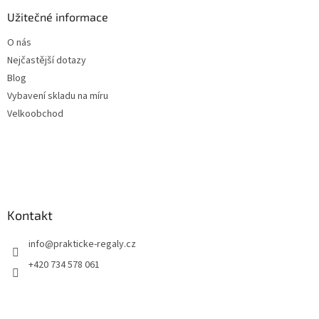
Užitečné informace
O nás
Nejčastější dotazy
Blog
Vybavení skladu na míru
Velkoobchod
Kontakt
info
@
prakticke-regaly.cz
+420 734 578 061