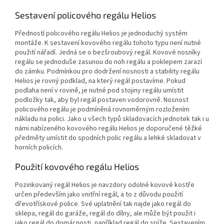
Sestavení policového regálu Helios
Předností policového regálu Helios je jednoduchý systém
montáže. K sestavení kovového regálu tohoto typu není nutné
použití nářadí. Jedná se o bezšroubový regál. Kovové nosníky
regálu se jednoduše zasunou do noh regálu a poklepem zarazí
do zámku. Podmínkou pro dodržení nosnosti a stability regálu
Helios je rovný podklad, na který regál postavíme. Pokud
podlaha není v rovině, je nutné pod stojiny regálu umístit
podložky tak, aby byl regál postaven vodorovně. Nosnost
policového regálu je podmíněná rovnoměrným rozložením
nákladu na polici. Jako u všech typů skladovacích jednotek tak i u
námi nabízeného kovového regálu Helios je doporučené těžké
předměty umístit do spodních polic regálu a lehké skladovat v
horních policích.
Použití kovového regálu Helios
Pozinkovaný regál Helios je navzdory odolné kovové kostře
určen především jako vnitřní regál, a to z důvodu použití
dřevotřískové police. Své uplatnění tak najde jako regál do
sklepa, regál do garáže, regál do dílny, ale může být použit i
jako regál do domácnosti, například regál do spíže. Sestavením