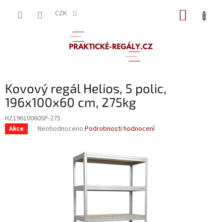
Přejít
NÁKUP
na
CZK
obsah
KOŠÍK
Kovový regál Helios, 5 polic,
196x100x60 cm, 275kg
HZ196100605P-275
Průměrné
Neohodnoceno
Podrobnosti hodnocení
Akce
hodnocení
produktu
je
0,0
z
5
hvězdiček.