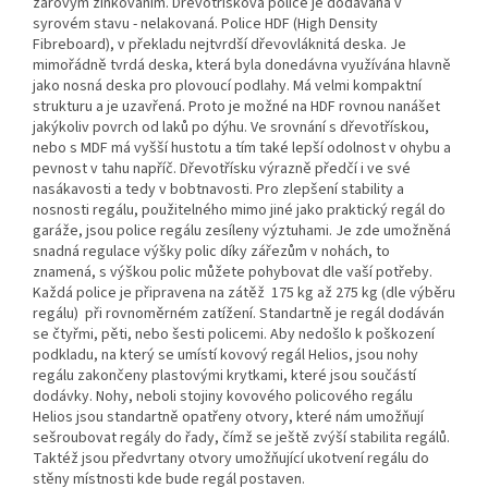
žárovým zinkováním. Dřevotřísková police je dodávaná v
syrovém stavu - nelakovaná. Police HDF (High Density
Fibreboard), v překladu nejtvrdší dřevovláknitá deska. Je
mimořádně tvrdá deska, která byla donedávna využívána hlavně
jako nosná deska pro plovoucí podlahy. Má velmi kompaktní
strukturu a je uzavřená. Proto je možné na HDF rovnou nanášet
jakýkoliv povrch od laků po dýhu. Ve srovnání s dřevotřískou,
nebo s MDF má vyšší hustotu a tím také lepší odolnost v ohybu a
pevnost v tahu napříč. Dřevotřísku výrazně předčí i ve své
nasákavosti a tedy v bobtnavosti. Pro zlepšení stability a
nosnosti regálu, použitelného mimo jiné jako praktický regál do
garáže, jsou police regálu zesíleny výztuhami. Je zde umožněná
snadná regulace výšky polic díky zářezům v nohách, to
znamená, s výškou polic můžete pohybovat dle vaší potřeby.
Každá police je připravena na zátěž 175 kg až 275 kg (dle výběru
regálu) při rovnoměrném zatížení. Standartně je regál dodáván
se čtyřmi, pěti, nebo šesti policemi. Aby nedošlo k poškození
podkladu, na který se umístí kovový regál Helios, jsou nohy
regálu zakončeny plastovými krytkami, které jsou součástí
dodávky. Nohy, neboli stojiny kovového policového regálu
Helios jsou standartně opatřeny otvory, které nám umožňují
sešroubovat regály do řady, čímž se ještě zvýší stabilita regálů.
Taktéž jsou předvrtany otvory umožňující ukotvení regálu do
stěny místnosti kde bude regál postaven.