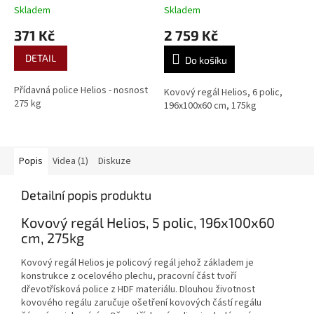
Skladem
Skladem
371 Kč
2 759 Kč
DETAIL
Do košíku
Přídavná police Helios - nosnost
Kovový regál Helios, 6 polic,
275 kg
196x100x60 cm, 175kg
Popis
Videa (1)
Diskuze
Detailní popis produktu
Kovový regál Helios, 5 polic, 196x100x60
cm, 275kg
Kovový regál Helios je policový regál jehož základem je
konstrukce z ocelového plechu, pracovní část tvoří
dřevotřísková police z HDF materiálu. Dlouhou životnost
kovového regálu zaručuje ošetření kovových částí regálu