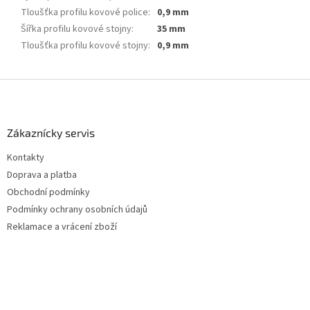
Tloušťka profilu kovové police
:
0,9 mm
Šířka profilu kovové stojny
:
35 mm
Tloušťka profilu kovové stojny
:
0,9 mm
Z
á
p
a
Zákaznícky servis
t
Kontakty
í
Doprava a platba
Obchodní podmínky
Podmínky ochrany osobních údajů
Reklamace a vrácení zboží