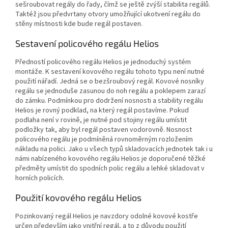
sešroubovat regály do řady, čímž se ještě zvýší stabilita regálů.
Taktéž jsou předvrtany otvory umožňující ukotvení regálu do
stěny místnosti kde bude regál postaven.
Sestavení policového regálu Helios
Předností policového regálu Helios je jednoduchý systém
montáže. K sestavení kovového regálu tohoto typu není nutné
použití nářadí. Jedná se o bezšroubový regál. Kovové nosníky
regálu se jednoduše zasunou do noh regálu a poklepem zarazí
do zámku. Podmínkou pro dodržení nosnosti a stability regálu
Helios je rovný podklad, na který regál postavíme. Pokud
podlaha není v rovině, je nutné pod stojiny regálu umístit
podložky tak, aby byl regál postaven vodorovně. Nosnost
policového regálu je podmíněná rovnoměrným rozložením
nákladu na polici. Jako u všech typů skladovacích jednotek tak i u
námi nabízeného kovového regálu Helios je doporučené těžké
předměty umístit do spodních polic regálu a lehké skladovat v
horních policích.
Použití kovového regálu Helios
Pozinkovaný regál Helios je navzdory odolné kovové kostře
určen především jako vnitřní regál, a to z důvodu použití