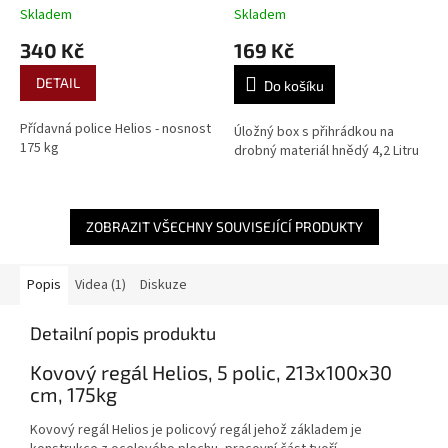
Skladem
Skladem
340 Kč
169 Kč
DETAIL
Do košíku
Přídavná police Helios - nosnost
Úložný box s přihrádkou na
175 kg
drobný materiál hnědý 4,2 Litru
ZOBRAZIT VŠECHNY SOUVISEJÍCÍ PRODUKTY
Popis
Videa (1)
Diskuze
Detailní popis produktu
Kovový regál Helios, 5 polic, 213x100x30
cm, 175kg
Kovový regál Helios je policový regál jehož základem je