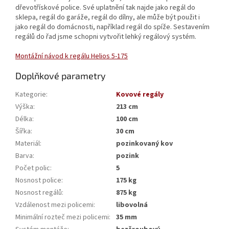
dřevotřískové police. Své uplatnění tak najde jako regál do
sklepa, regál do garáže, regál do dílny, ale může být použit i
jako regál do domácnosti, například regál do spíže. Sestavením
regálů do řad jsme schopni vytvořit lehký regálový systém.
Montážní návod k regálu Helios 5-175
Doplňkové parametry
Kategorie
:
Kovové regály
Výška
:
213 cm
Délka
:
100 cm
Šířka
:
30 cm
Materiál
:
pozinkovaný kov
Barva
:
pozink
Počet polic
:
5
Nosnost police
:
175 kg
Nosnost regálů
:
875 kg
Vzdálenost mezi policemi
:
libovolná
Minimální rozteč mezi policemi
:
35 mm