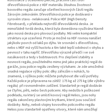
konstrukce z ocelového plechu, pracovní část tvoří
dřevotřísková police z HDF materiálu. Dlouhou životnost
kovového regálu zaručuje ošetření kovových částí regálu
žárovým zinkováním. Dřevotřísková police je dodávaná v
syrovém stavu - nelakovaná. Police HDF (High Density
Fibreboard), v překladu nejtvrdší dřevovláknitá deska. Je
mimořádně tvrdá deska, která byla donedávna využívána hlavně
jako nosná deska pro plovoucí podlahy. Má velmi kompaktní
strukturu a je uzavřená. Proto je možné na HDF rovnou nanášet
jakýkoliv povrch od laků po dýhu. Ve srovnání s dřevotřískou,
nebo s MDF má vyšší hustotu a tím také lepší odolnost v ohybu a
pevnost v tahu napříč. Dřevotřísku výrazně předčí i ve své
nasákavosti a tedy v bobtnavosti. Pro zlepšení stability a
nosnosti regálu, použitelného mimo jiné jako praktický regál do
garáže, jsou police regálu zesíleny výztuhami. Je zde umožněná
snadná regulace výšky polic díky zářezům v nohách, to
znamená, s výškou polic můžete pohybovat dle vaší potřeby.
Každá police je připravena na zátěž 175 kg až 275 kg (dle výběru
regálu) při rovnoměrném zatížení. Standartně je regál dodáván
se čtyřmi, pěti, nebo šesti policemi. Aby nedošlo k poškození
podkladu, na který se umístí kovový regál Helios, jsou nohy
regálu zakončeny plastovými krytkami, které jsou součástí
dodávky. Nohy, neboli stojiny kovového policového regálu
Helios jsou standartně opatřeny otvory, které nám umožňují