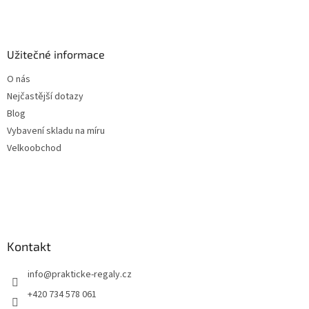
Užitečné informace
O nás
Nejčastější dotazy
Blog
Vybavení skladu na míru
Velkoobchod
Kontakt
info
@
prakticke-regaly.cz
+420 734 578 061