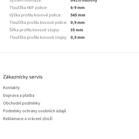
Systém montáže
:
bezšroubový
Tloušťka HDF police
:
6-9 mm
Výška profilu kovové police
:
565 mm
Tloušťka profilu kovové police
:
0,9 mm
Šířka profilu kovové stojny
:
35 mm
Tloušťka profilu kovové stojny
:
0,9 mm
Z
á
p
a
Zákaznícky servis
t
Kontakty
í
Doprava a platba
Obchodní podmínky
Podmínky ochrany osobních údajů
Reklamace a vrácení zboží