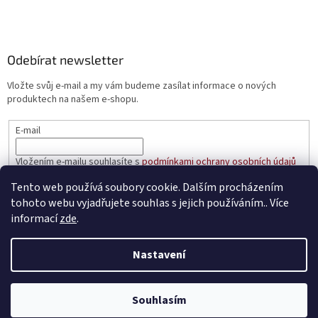
Odebírat newsletter
Vložte svůj e-mail a my vám budeme zasílat informace o nových
produktech na našem e-shopu.
E-mail
Vložením e-mailu souhlasíte s
podmínkami ochrany osobních údajů
Tento web používá soubory cookie. Dalším procházením
PŘIHLÁSIT SE
tohoto webu vyjadřujete souhlas s jejich používáním.. Více
informací
zde
.
Nastavení
Vytvořil Shoptet
Souhlasím
Copyright 2026
prakticke-regaly.cz
. Všechna práva vyhrazena.