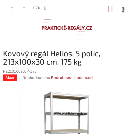
Přejít
NÁKUP
na
CZK
obsah
KOŠÍK
Kovový regál Helios, 5 polic,
213x100x30 cm, 175 kg
HZ213100305P-175
Průměrné
Neohodnoceno
Podrobnosti hodnocení
Akce
hodnocení
produktu
je
0,0
z
5
hvězdiček.