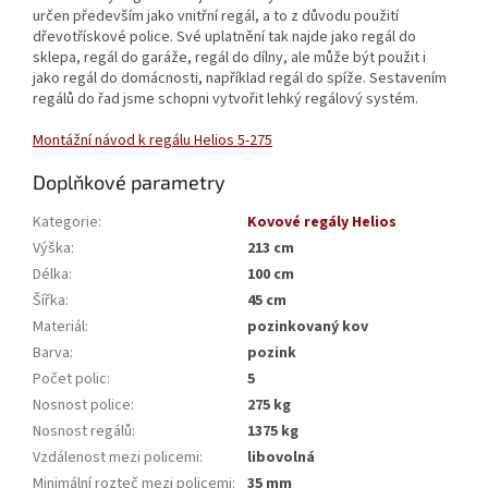
určen především jako vnitřní regál, a to z důvodu použití
dřevotřískové police. Své uplatnění tak najde jako regál do
sklepa, regál do garáže, regál do dílny, ale může být použit i
jako regál do domácnosti, například regál do spíže. Sestavením
regálů do řad jsme schopni vytvořit lehký regálový systém.
Montážní návod k regálu Helios 5-275
Doplňkové parametry
Kategorie
:
Kovové regály Helios
Výška
:
213 cm
Délka
:
100 cm
Šířka
:
45 cm
Materiál
:
pozinkovaný kov
Barva
:
pozink
Počet polic
:
5
Nosnost police
:
275 kg
Nosnost regálů
:
1375 kg
Vzdálenost mezi policemi
:
libovolná
Minimální rozteč mezi policemi
:
35 mm