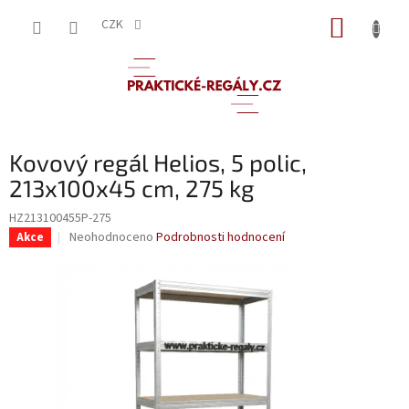
Přejít
NÁKUP
na
CZK
obsah
KOŠÍK
Kovový regál Helios, 5 polic,
213x100x45 cm, 275 kg
HZ213100455P-275
Průměrné
Neohodnoceno
Podrobnosti hodnocení
Akce
hodnocení
produktu
je
0,0
z
5
hvězdiček.