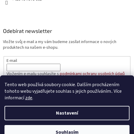
Odebírat newsletter
Vložte svůj e-mail a my vám budeme zasílat informace o nových
produktech na našem e-shopu.
E-mail
Vložením e-mailu souhlasíte s
podmínkami ochrany osobních údajů
Tento web používá soubory cookie. Dalším procházením
PŘIHLÁSIT SE
tohoto webu vyjadřujete souhlas s jejich používáním.. Více
informací
zde
.
Nastavení
Vytvořil Shoptet
Souhlasím
Copyright 2026
prakticke-regaly.cz
. Všechna práva vyhrazena.