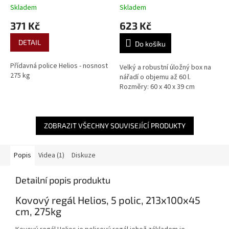
Skladem
Skladem
371 Kč
623 Kč
DETAIL
Do košíku
Přídavná police Helios - nosnost
Velký a robustní úložný box na
275 kg
nářadí o objemu až 60 l.
Rozměry: 60 x 40 x 39 cm
ZOBRAZIT VŠECHNY SOUVISEJÍCÍ PRODUKTY
Popis
Videa (1)
Diskuze
Detailní popis produktu
Kovový regál Helios, 5 polic, 213x100x45
cm, 275kg