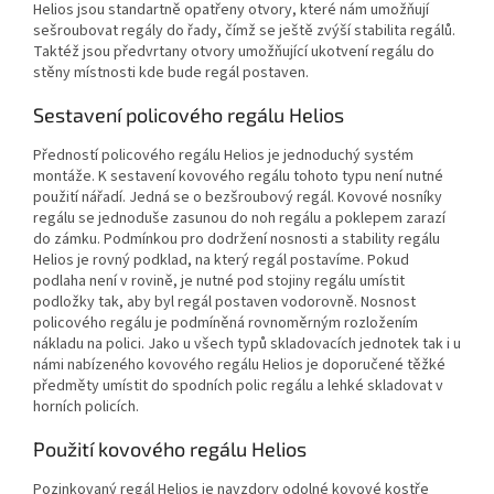
Helios jsou standartně opatřeny otvory, které nám umožňují
sešroubovat regály do řady, čímž se ještě zvýší stabilita regálů.
Taktéž jsou předvrtany otvory umožňující ukotvení regálu do
stěny místnosti kde bude regál postaven.
Sestavení policového regálu Helios
Předností policového regálu Helios je jednoduchý systém
montáže. K sestavení kovového regálu tohoto typu není nutné
použití nářadí. Jedná se o bezšroubový regál. Kovové nosníky
regálu se jednoduše zasunou do noh regálu a poklepem zarazí
do zámku. Podmínkou pro dodržení nosnosti a stability regálu
Helios je rovný podklad, na který regál postavíme. Pokud
podlaha není v rovině, je nutné pod stojiny regálu umístit
podložky tak, aby byl regál postaven vodorovně. Nosnost
policového regálu je podmíněná rovnoměrným rozložením
nákladu na polici. Jako u všech typů skladovacích jednotek tak i u
námi nabízeného kovového regálu Helios je doporučené těžké
předměty umístit do spodních polic regálu a lehké skladovat v
horních policích.
Použití kovového regálu Helios
Pozinkovaný regál Helios je navzdory odolné kovové kostře