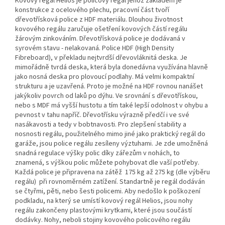
Kovový regál Helios je policový regál jehož základem je
konstrukce z ocelového plechu, pracovní část tvoří
dřevotřísková police z HDF materiálu. Dlouhou životnost
kovového regálu zaručuje ošetření kovových částí regálu
žárovým zinkováním. Dřevotřísková police je dodávaná v
syrovém stavu - nelakovaná. Police HDF (High Density
Fibreboard), v překladu nejtvrdší dřevovláknitá deska. Je
mimořádně tvrdá deska, která byla donedávna využívána hlavně
jako nosná deska pro plovoucí podlahy. Má velmi kompaktní
strukturu a je uzavřená. Proto je možné na HDF rovnou nanášet
jakýkoliv povrch od laků po dýhu. Ve srovnání s dřevotřískou,
nebo s MDF má vyšší hustotu a tím také lepší odolnost v ohybu a
pevnost v tahu napříč. Dřevotřísku výrazně předčí i ve své
nasákavosti a tedy v bobtnavosti. Pro zlepšení stability a
nosnosti regálu, použitelného mimo jiné jako praktický regál do
garáže, jsou police regálu zesíleny výztuhami. Je zde umožněná
snadná regulace výšky polic díky zářezům v nohách, to
znamená, s výškou polic můžete pohybovat dle vaší potřeby.
Každá police je připravena na zátěž 175 kg až 275 kg (dle výběru
regálu) při rovnoměrném zatížení. Standartně je regál dodáván
se čtyřmi, pěti, nebo šesti policemi. Aby nedošlo k poškození
podkladu, na který se umístí kovový regál Helios, jsou nohy
regálu zakončeny plastovými krytkami, které jsou součástí
dodávky. Nohy, neboli stojiny kovového policového regálu