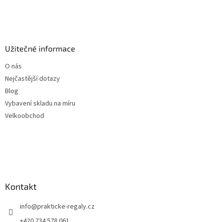
Užitečné informace
O nás
Nejčastější dotazy
Blog
Vybavení skladu na míru
Velkoobchod
Kontakt
info
@
prakticke-regaly.cz
+420 734 578 061