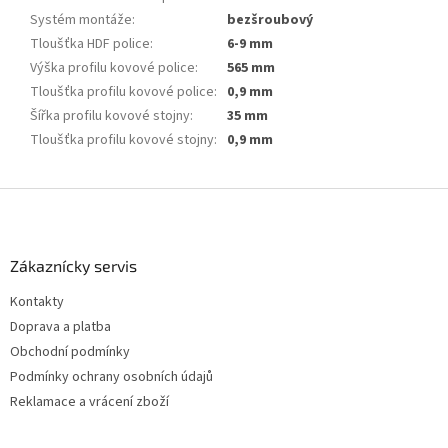
Systém montáže
:
bezšroubový
Tloušťka HDF police
:
6-9 mm
Výška profilu kovové police
:
565 mm
Tloušťka profilu kovové police
:
0,9 mm
Šířka profilu kovové stojny
:
35 mm
Tloušťka profilu kovové stojny
:
0,9 mm
Z
á
p
a
Zákaznícky servis
t
Kontakty
í
Doprava a platba
Obchodní podmínky
Podmínky ochrany osobních údajů
Reklamace a vrácení zboží