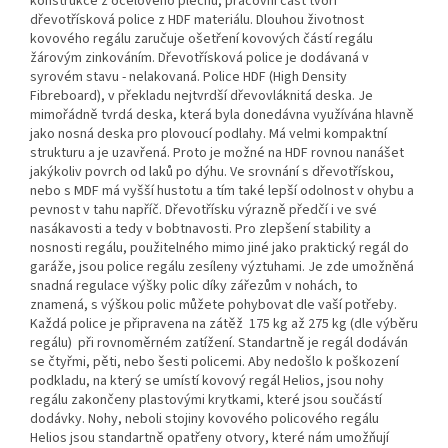
konstrukce z ocelového plechu, pracovní část tvoří
dřevotřísková police z HDF materiálu. Dlouhou životnost
kovového regálu zaručuje ošetření kovových částí regálu
žárovým zinkováním. Dřevotřísková police je dodávaná v
syrovém stavu - nelakovaná. Police HDF (High Density
Fibreboard), v překladu nejtvrdší dřevovláknitá deska. Je
mimořádně tvrdá deska, která byla donedávna využívána hlavně
jako nosná deska pro plovoucí podlahy. Má velmi kompaktní
strukturu a je uzavřená. Proto je možné na HDF rovnou nanášet
jakýkoliv povrch od laků po dýhu. Ve srovnání s dřevotřískou,
nebo s MDF má vyšší hustotu a tím také lepší odolnost v ohybu a
pevnost v tahu napříč. Dřevotřísku výrazně předčí i ve své
nasákavosti a tedy v bobtnavosti. Pro zlepšení stability a
nosnosti regálu, použitelného mimo jiné jako praktický regál do
garáže, jsou police regálu zesíleny výztuhami. Je zde umožněná
snadná regulace výšky polic díky zářezům v nohách, to
znamená, s výškou polic můžete pohybovat dle vaší potřeby.
Každá police je připravena na zátěž 175 kg až 275 kg (dle výběru
regálu) při rovnoměrném zatížení. Standartně je regál dodáván
se čtyřmi, pěti, nebo šesti policemi. Aby nedošlo k poškození
podkladu, na který se umístí kovový regál Helios, jsou nohy
regálu zakončeny plastovými krytkami, které jsou součástí
dodávky. Nohy, neboli stojiny kovového policového regálu
Helios jsou standartně opatřeny otvory, které nám umožňují