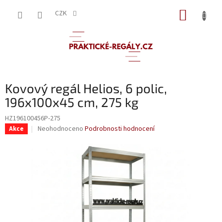
Přejít
NÁKUP
na
CZK
obsah
KOŠÍK
Kovový regál Helios, 6 polic,
196x100x45 cm, 275 kg
HZ196100456P-275
Průměrné
Neohodnoceno
Podrobnosti hodnocení
Akce
hodnocení
produktu
je
0,0
z
5
hvězdiček.