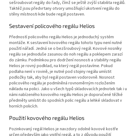
sešroubovat regály do řady, čímž se ještě zvýší stabilita regálů.
Taktéž jsou předvrtany otvory umožňující ukotvení regálu do
stěny místnosti kde bude regál postaven.
Sestavení policového regálu Helios
Předností policového regálu Helios je jednoduchý systém
montáže. K sestavení kovového regálu tohoto typu není nutné
použití nářadí. Jedná se o bezšroubový regál. Kovové nosníky
regálu se jednoduše zasunou do noh regálu a poklepem zarazí
do zámku. Podmínkou pro dodržení nosnosti a stability regálu
Helios je rovný podklad, na který regál postavíme. Pokud
podlaha není v rovině, je nutné pod stojiny regálu umístit
podložky tak, aby byl regál postaven vodorovně. Nosnost
policového regálu je podmíněná rovnoměrným rozložením
nákladu na polici. Jako u všech typů skladovacích jednotek tak i u
námi nabízeného kovového regálu Helios je doporučené těžké
předměty umístit do spodních polic regálu a lehké skladovat v
horních policích.
Použití kovového regálu Helios
Pozinkovaný regál Helios je navzdory odolné kovové kostře
určen především jako vnitřní regál, a to z důvodu použití