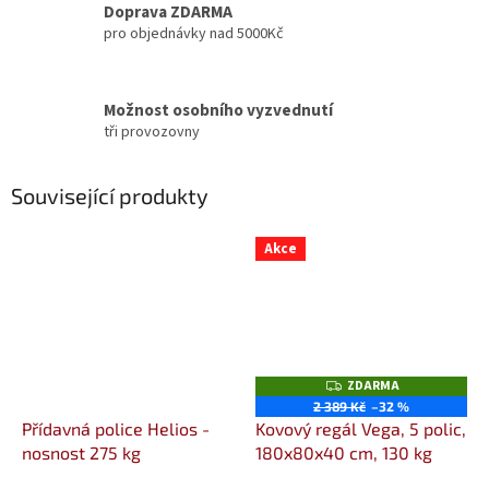
Doprava ZDARMA
pro objednávky nad 5000Kč
Možnost osobního vyzvednutí
tři provozovny
Související produkty
Akce
ZDARMA
Z
D
2 389 Kč
–32 %
A
Přídavná police Helios -
Kovový regál Vega, 5 polic,
R
M
nosnost 275 kg
180x80x40 cm, 130 kg
A