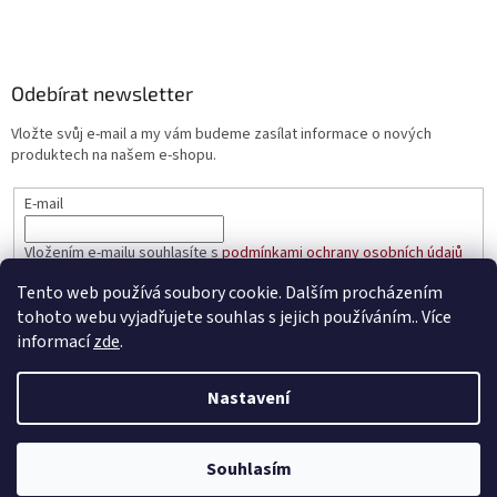
Odebírat newsletter
Vložte svůj e-mail a my vám budeme zasílat informace o nových
produktech na našem e-shopu.
E-mail
Vložením e-mailu souhlasíte s
podmínkami ochrany osobních údajů
Tento web používá soubory cookie. Dalším procházením
PŘIHLÁSIT SE
tohoto webu vyjadřujete souhlas s jejich používáním.. Více
informací
zde
.
Nastavení
Vytvořil Shoptet
Souhlasím
Copyright 2026
prakticke-regaly.cz
. Všechna práva vyhrazena.