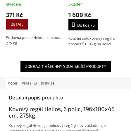
Skladem
Skladem
371 Kč
1 609 Kč
DETAIL
Do košíku
Přídavná police Helios - nosnost
Kvalitní celokovový regál s
275 kg
nosností 130 kg na polici.
ZOBRAZIT VŠECHNY SOUVISEJÍCÍ PRODUKTY
Popis
Videa (2)
Diskuze
Detailní popis produktu
Kovový regál Helios, 6 polic, 196x100x45
cm, 275kg
Kovový regál Helios je policový regál jehož základem je