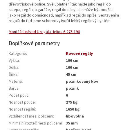
dřevotřískové police. Své uplatnění tak najde jako regál do
sklepa, regál do garáže, regál do dílny, ale může být použit i
jako regál do domácnosti, například regál do spíže. Sestavením
regálů do řad jsme schopni vytvořit lehký regálový systém.
Montážní návod k regálu Helios 6-275-196
Doplňkové parametry
Kategorie
:
Kovové regály
Výška
:
196 cm
Délka
:
100 cm
Šířka
:
45 cm
Materiál
:
pozinkovaný kov
Barva
:
pozink
Počet polic
:
6
Nosnost police
:
275 kg
Nosnost regálů
:
1650 kg
Vzdálenost mezi policemi
:
libovolná
Minimální rozteč mezi policemi
:
35 mm