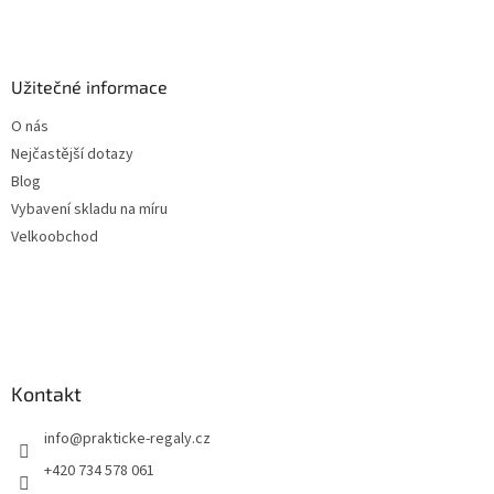
Užitečné informace
O nás
Nejčastější dotazy
Blog
Vybavení skladu na míru
Velkoobchod
Kontakt
info
@
prakticke-regaly.cz
+420 734 578 061