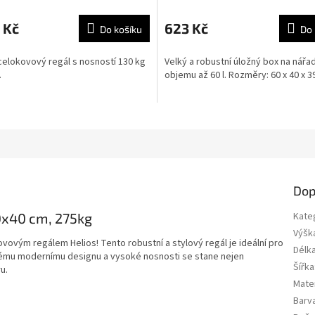
 Kč
623 Kč
Do košíku
Do 
 celokovový regál s nosností 130 kg
Velký a robustní úložný box na nářad
.
objemu až 60 l. Rozměry: 60 x 40 x 
Dop
20x40 cm, 275kg
Kate
Výšk
vovým regálem Helios! Tento robustní a stylový regál je ideální pro
Délk
vému modernímu designu a vysoké nosnosti se stane nejen
Šířka
u.
Mater
Barv