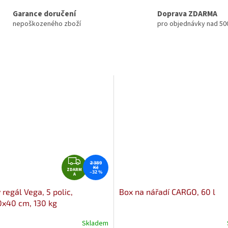
Garance doručení
Doprava ZDARMA
nepoškozeného zboží
pro objednávky nad 50
Z
2 389
Kč
ZDARM
D
–32 %
A
A
regál Vega, 5 polic,
Box na nářadí CARGO, 60 l
R
x40 cm, 130 kg
M
A
Skladem