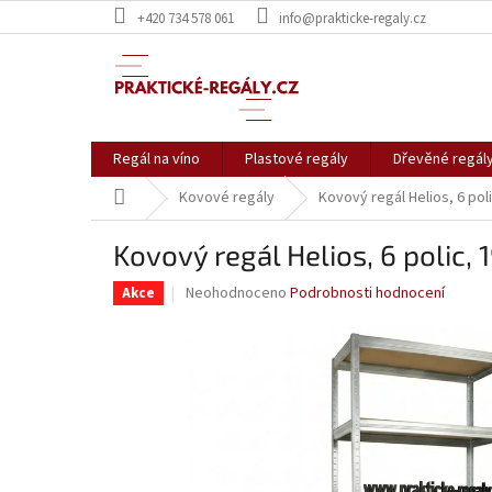
Přejít
+420 734 578 061
info@prakticke-regaly.cz
na
obsah
Regál na víno
Plastové regály
Dřevěné regál
Domů
Kovové regály
Kovový regál Helios, 6 po
Kovový regál Helios, 6 polic
Průměrné
Neohodnoceno
Podrobnosti hodnocení
Akce
hodnocení
produktu
je
0,0
z
5
hvězdiček.