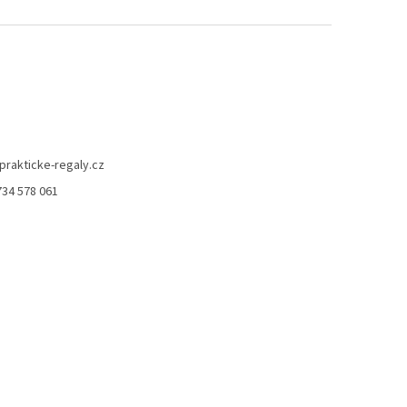
prakticke-regaly.cz
734 578 061