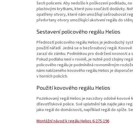
šesti policemi. Aby nedošlo k poškození podkladu, na 
plastovými krytkami, které jsou součástí dodávky. Noh
opatřeny otvory, které nám umožňují sešroubovat regál
předvrtany otvory umožňující ukotvení regálu do stěn
Sestavení policového regálu Helios
Předností policového regálu Helios je jednoduchý sy
použití nářadí. Jedná se o bezšroubový regál. Kovov
zarazí do zámku. Podmínkou pro dodržení nosnosti a st
Pokud podlaha není v rovině, je nutné pod stojiny reg
policového regálu je podmíněná rovnoměrným rozložení
námi nabízeného kovového regálu Helios je doporučen
v horních policích.
Použití kovového regálu Helios
Pozinkovaný regál Helios je navzdory odolné kovové ko
dřevotřískové police. Své uplatnění tak najde jako regá
jako regál do domácnosti, například regál do spíže. S
Montážní návod k regálu Helios 6-275-196