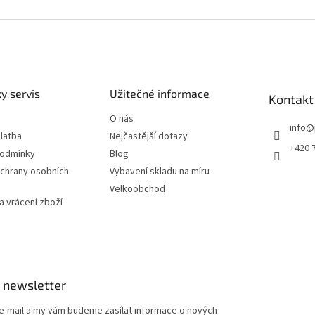
y servis
Užitečné informace
Kontakt
O nás
info
@
latba
Nejčastější dotazy
+420 
podmínky
Blog
chrany osobních
Vybavení skladu na míru
Velkoobchod
 vrácení zboží
 newsletter
 e-mail a my vám budeme zasílat informace o nových