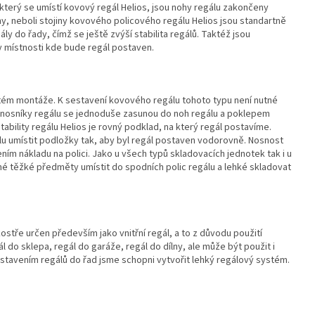
který se umístí kovový regál Helios, jsou nohy regálu zakončeny
y, neboli stojiny kovového policového regálu Helios jsou standartně
y do řady, čímž se ještě zvýší stabilita regálů. Taktéž jsou
y místnosti kde bude regál postaven.
stém montáže. K sestavení kovového regálu tohoto typu není nutné
é nosníky regálu se jednoduše zasunou do noh regálu a poklepem
ability regálu Helios je rovný podklad, na který regál postavíme.
álu umístit podložky tak, aby byl regál postaven vodorovně. Nosnost
m nákladu na polici. Jako u všech typů skladovacích jednotek tak i u
é těžké předměty umístit do spodních polic regálu a lehké skladovat
stře určen především jako vnitřní regál, a to z důvodu použití
l do sklepa, regál do garáže, regál do dílny, ale může být použit i
estavením regálů do řad jsme schopni vytvořit lehký regálový systém.