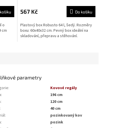
567 Kč
košíku
Do košíku
í o
Plastový box Robusto 64 l, šedý. Rozměry
39 cm
boxu: 60x40x32 cm. Pevný box ideální na
skladování, přepravu a stěhování.
lňkové parametry
gorie
:
Kovové regály
a
:
196 cm
a
:
120 cm
:
40 cm
iál
:
pozinkovaný kov
a
:
pozink