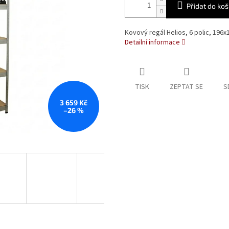
Přidat do koš
Kovový regál Helios, 6 polic, 196
Detailní informace
TISK
ZEPTAT SE
S
3 659 Kč
–26 %