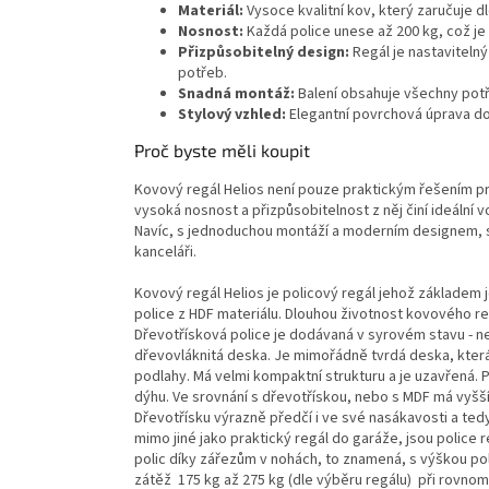
Materiál:
Vysoce kvalitní kov, který zaručuje d
Nosnost:
Každá police unese až 200 kg, což je
Přizpůsobitelný design:
Regál je nastaviteln
potřeb.
Snadná montáž:
Balení obsahuje všechny potř
Stylový vzhled:
Elegantní povrchová úprava d
Proč byste měli koupit
Kovový regál Helios není pouze praktickým řešením pro
vysoká nosnost a přizpůsobitelnost z něj činí ideální 
Navíc, s jednoduchou montáží a moderním designem,
kanceláři.
Kovový regál Helios je policový regál jehož základem 
police z HDF materiálu. Dlouhou životnost kovového r
Dřevotřísková police je dodávaná v syrovém stavu - ne
dřevovláknitá deska. Je mimořádně tvrdá deska, kter
podlahy. Má velmi kompaktní strukturu a je uzavřená. 
dýhu. Ve srovnání s dřevotřískou, nebo s MDF má vyšší 
Dřevotřísku výrazně předčí i ve své nasákavosti a tedy
mimo jiné jako praktický regál do garáže, jsou polic
polic díky zářezům v nohách, to znamená, s výškou po
zátěž 175 kg až 275 kg (dle výběru regálu) při rovnom