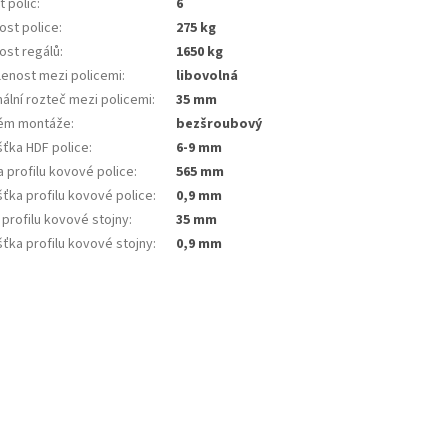
 polic
:
6
ost police
:
275 kg
ost regálů
:
1650 kg
lenost mezi policemi
:
libovolná
ální rozteč mezi policemi
:
35 mm
ém montáže
:
bezšroubový
šťka HDF police
:
6-9 mm
 profilu kovové police
:
565 mm
ťka profilu kovové police
:
0,9 mm
 profilu kovové stojny
:
35 mm
ťka profilu kovové stojny
:
0,9 mm