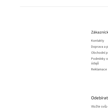
Z
á
p
a
t
Zákazníck
í
Kontakty
Doprava a p
Obchodní 
Podmínky o
údajů
Reklamace a
Odebírat
Vložte svůj