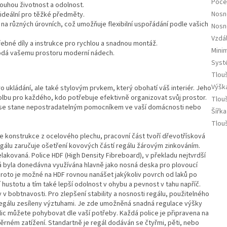
Počet
louhou životnost a odolnost.
Nosn
 ideální pro těžké předměty.
ý na různých úrovních, což umožňuje flexibilní uspořádání podle vašich
Nosn
Vzdá
ebné díly a instrukce pro rychlou a snadnou montáž.
Minim
odá vašemu prostoru moderní nádech.
Syst
Tlou
Výška
 ukládání, ale také stylovým prvkem, který obohatí váš interiér. Jeho
volbu pro každého, kdo potřebuje efektivně organizovat svůj prostor.
Tlouš
 se stane nepostradatelným pomocníkem ve vaší domácnosti nebo
Šířka
Tlouš
je konstrukce z ocelového plechu, pracovní část tvoří dřevotřísková
egálu zaručuje ošetření kovových částí regálu žárovým zinkováním.
lakovaná. Police HDF (High Density Fibreboard), v překladu nejtvrdší
á byla donedávna využívána hlavně jako nosná deska pro plovoucí
Proto je možné na HDF rovnou nanášet jakýkoliv povrch od laků po
hustotu a tím také lepší odolnost v ohybu a pevnost v tahu napříč.
 v bobtnavosti. Pro zlepšení stability a nosnosti regálu, použitelného
e regálu zesíleny výztuhami. Je zde umožněná snadná regulace výšky
lic můžete pohybovat dle vaší potřeby. Každá police je připravena na
ěrném zatížení. Standartně je regál dodáván se čtyřmi, pěti, nebo