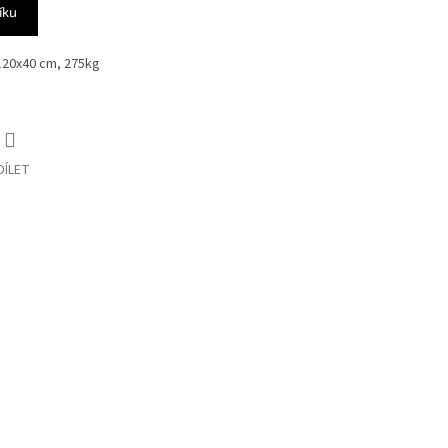
íku
x120x40 cm, 275kg
DÍLET