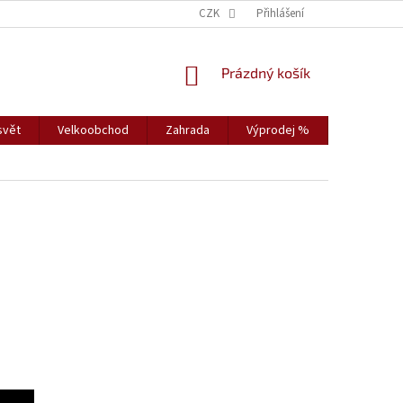
CZK
Přihlášení
NÁKUPNÍ
Prázdný košík
KOŠÍK
svět
Velkoobchod
Zahrada
Výprodej %
Vybavení s