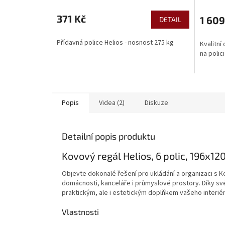
371 Kč
1 609
DETAIL
Přídavná police Helios - nosnost 275 kg
Kvalitní
na polici
Popis
Videa (2)
Diskuze
Detailní popis produktu
Kovový regál Helios, 6 polic, 196x1
Objevte dokonalé řešení pro ukládání a organizaci s Ko
domácnosti, kanceláře i průmyslové prostory. Díky s
praktickým, ale i estetickým doplňkem vašeho interiér
Vlastnosti