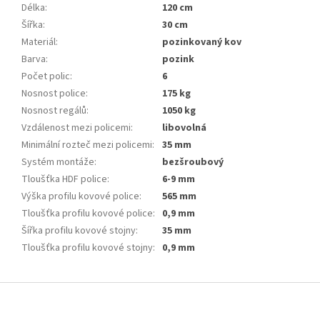
Délka
:
120 cm
Šířka
:
30 cm
Materiál
:
pozinkovaný kov
Barva
:
pozink
Počet polic
:
6
Nosnost police
:
175 kg
Nosnost regálů
:
1050 kg
Vzdálenost mezi policemi
:
libovolná
Minimální rozteč mezi policemi
:
35 mm
Systém montáže
:
bezšroubový
Tloušťka HDF police
:
6-9 mm
Výška profilu kovové police
:
565 mm
Tloušťka profilu kovové police
:
0,9 mm
Šířka profilu kovové stojny
:
35 mm
Tloušťka profilu kovové stojny
:
0,9 mm
Z
á