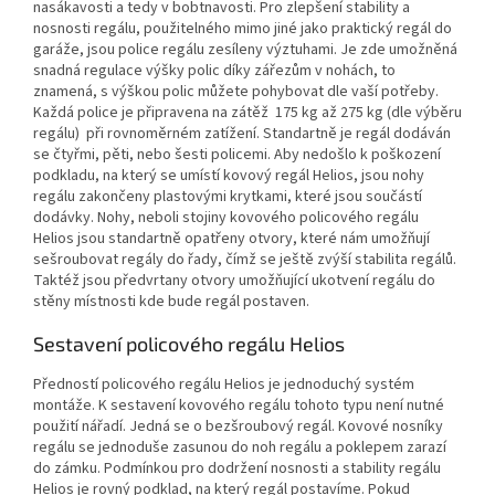
nasákavosti a tedy v bobtnavosti. Pro zlepšení stability a
nosnosti regálu, použitelného mimo jiné jako praktický regál do
garáže, jsou police regálu zesíleny výztuhami. Je zde umožněná
snadná regulace výšky polic díky zářezům v nohách, to
znamená, s výškou polic můžete pohybovat dle vaší potřeby.
Každá police je připravena na zátěž 175 kg až 275 kg (dle výběru
regálu) při rovnoměrném zatížení. Standartně je regál dodáván
se čtyřmi, pěti, nebo šesti policemi. Aby nedošlo k poškození
podkladu, na který se umístí kovový regál Helios, jsou nohy
regálu zakončeny plastovými krytkami, které jsou součástí
dodávky. Nohy, neboli stojiny kovového policového regálu
Helios jsou standartně opatřeny otvory, které nám umožňují
sešroubovat regály do řady, čímž se ještě zvýší stabilita regálů.
Taktéž jsou předvrtany otvory umožňující ukotvení regálu do
stěny místnosti kde bude regál postaven.
Sestavení policového regálu Helios
Předností policového regálu Helios je jednoduchý systém
montáže. K sestavení kovového regálu tohoto typu není nutné
použití nářadí. Jedná se o bezšroubový regál. Kovové nosníky
regálu se jednoduše zasunou do noh regálu a poklepem zarazí
do zámku. Podmínkou pro dodržení nosnosti a stability regálu
Helios je rovný podklad, na který regál postavíme. Pokud