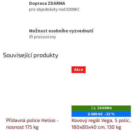
Doprava ZDARMA
pro objednávky nad 5000Kč
Možnost osobního vyzvednutí
tři provozovny
Související produkty
Akce
ZDARMA
Z
D
2 389 Kč
–32 %
A
Přídavná police Helios -
Kovový regál Vega, 5 polic,
R
M
nosnost 175 kg
180x80x40 cm, 130 kg
A