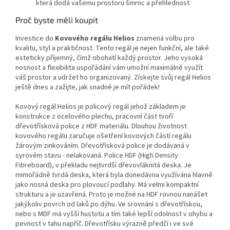
která dodá vašemu prostoru šmrnc a přehlednost.
Proč byste měli koupit
Investice do
Kovového regálu Helios
znamená volbu pro
kvalitu, styl a praktičnost. Tento regál je nejen funkční, ale také
esteticky příjemný, čímž obohatí každý prostor. Jeho vysoká
nosnost a flexibilita uspořádání vám umožní maximálně využít
váš prostor a udržet ho organizovaný. Získejte svůj regál Helios
ještě dnes a zažijte, jak snadné je mít pořádek!
Kovový regál Helios je policový regál jehož základem je
konstrukce z ocelového plechu, pracovní část tvoří
dřevotřísková police z HDF materiálu. Dlouhou životnost
kovového regálu zaručuje ošetření kovových částí regálu
žárovým zinkováním. Dřevotřísková police je dodávaná v
syrovém stavu - nelakovaná. Police HDF (High Density
Fibreboard), v překladu nejtvrdší dřevovláknitá deska. Je
mimořádně tvrdá deska, která byla donedávna využívána hlavně
jako nosná deska pro plovoucí podlahy. Má velmi kompaktní
strukturu a je uzavřená. Proto je možné na HDF rovnou nanášet
jakýkoliv povrch od laků po dýhu. Ve srovnání s dřevotřískou,
nebo s MDF má vyšší hustotu a tím také lepší odolnost v ohybu a
pevnost v tahu napříč. Dřevotřísku výrazně předčí i ve své