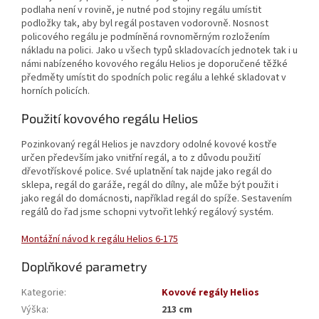
podlaha není v rovině, je nutné pod stojiny regálu umístit
podložky tak, aby byl regál postaven vodorovně. Nosnost
policového regálu je podmíněná rovnoměrným rozložením
nákladu na polici. Jako u všech typů skladovacích jednotek tak i u
námi nabízeného kovového regálu Helios je doporučené těžké
předměty umístit do spodních polic regálu a lehké skladovat v
horních policích.
Použití kovového regálu Helios
Pozinkovaný regál Helios je navzdory odolné kovové kostře
určen především jako vnitřní regál, a to z důvodu použití
dřevotřískové police. Své uplatnění tak najde jako regál do
sklepa, regál do garáže, regál do dílny, ale může být použit i
jako regál do domácnosti, například regál do spíže. Sestavením
regálů do řad jsme schopni vytvořit lehký regálový systém.
Montážní návod k regálu Helios 6-175
Doplňkové parametry
Kategorie
:
Kovové regály Helios
Výška
:
213 cm