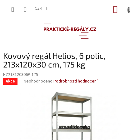
Přejít
NÁKUP
na
CZK
obsah
KOŠÍK
Kovový regál Helios, 6 polic,
213x120x30 cm, 175 kg
HZ213120306P-175
Průměrné
Neohodnoceno
Podrobnosti hodnocení
Akce
hodnocení
produktu
je
0,0
z
5
hvězdiček.