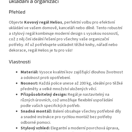
ukládání a organizaci
Přehled
Objevte
Kovový regál Helios
, perfektní volbu pro efektivní
ukládání ve vašem domově, kanceláři nebo dílně. Tento robustní
a stylový regál kombinuje moderní design s vysokou nosností,
což z něj činí ideální řešení pro všechny vaše organizační
potřeby. Ať už potřebujete uskladnit těžké knihy, nářadí nebo
dekorace, regál Helios je tu pro vás!
Vlastnosti
Materiál:
Vysoce kvalitní kov zajišťující dlouhou životnost
a odolnost proti opotřebení.
Nosnost:
Každá police unese až 200 kg, ideální pro těžké
předměty a velké množství uložených věcí.
Přizpůsobitelný design:
Regál je nastavitelný na
různých úrovních, což umožňuje flexibilní uspořádání
podle vašich specifických potřeb.
Snadná montáž:
Balení obsahuje všechny potřebné díly
a snadné instrukce pro rychlou montáž bez potřeby
odborné pomoci.
Stylový vzhled:
Elegantní a moderní povrchová úprava,