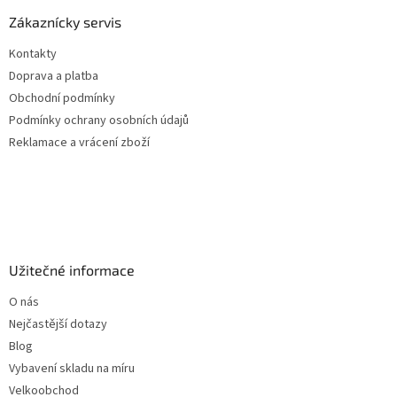
p
a
Zákaznícky servis
t
Kontakty
í
Doprava a platba
Obchodní podmínky
Podmínky ochrany osobních údajů
Reklamace a vrácení zboží
Užitečné informace
O nás
Nejčastější dotazy
Blog
Vybavení skladu na míru
Velkoobchod