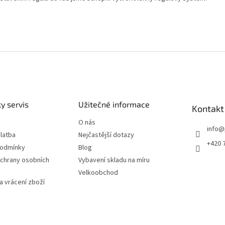
y servis
Užitečné informace
Kontakt
O nás
info
@
latba
Nejčastější dotazy
+420 
podmínky
Blog
chrany osobních
Vybavení skladu na míru
Velkoobchod
 vrácení zboží