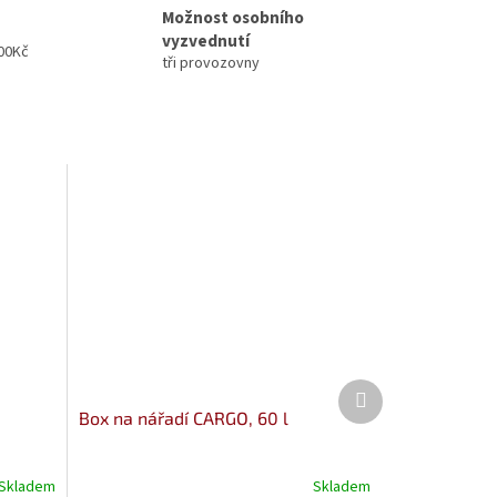
Možnost osobního
vyzvednutí
00Kč
tři provozovny
Další
produkt
Box na nářadí CARGO, 60 l
Skladem
Skladem