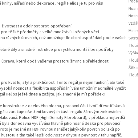
Počet
 knihy, nářadí nebo dekorace, regál Helios je tu pro vás!
Nosn
Nosn
Vzdá
ou životnost a odolnost proti opotřebení.
Minim
í pro těžké předměty a velké množství uložených věcí.
ý na různých úrovních, což umožňuje flexibilní uspořádání podle vašich
Syst
Tlou
řebné díly a snadné instrukce pro rychlou montáž bez potřeby
Výška
Tlouš
á úprava, která dodá vašemu prostoru šmrnc a přehlednost.
Šířka
Tlouš
ro kvalitu, styl a praktičnost. Tento regál je nejen funkční, ale také
vysoká nosnost a flexibilita uspořádání vám umožní maximálně využít
ál Helios ještě dnes a zažijte, jak snadné je mít pořádek!
je konstrukce z ocelového plechu, pracovní část tvoří dřevotřísková
egálu zaručuje ošetření kovových částí regálu žárovým zinkováním.
lakovaná. Police HDF (High Density Fibreboard), v překladu nejtvrdší
á byla donedávna využívána hlavně jako nosná deska pro plovoucí
Proto je možné na HDF rovnou nanášet jakýkoliv povrch od laků po
hustotu a tím také lepší odolnost v ohybu a pevnost v tahu napříč.