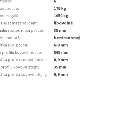
 polic
:
6
ost police
:
175 kg
ost regálů
:
1050 kg
lenost mezi policemi
:
libovolná
ální rozteč mezi policemi
:
35 mm
ém montáže
:
bezšroubový
šťka HDF police
:
6-9 mm
 profilu kovové police
:
565 mm
ťka profilu kovové police
:
0,9 mm
 profilu kovové stojny
:
35 mm
ťka profilu kovové stojny
:
0,9 mm