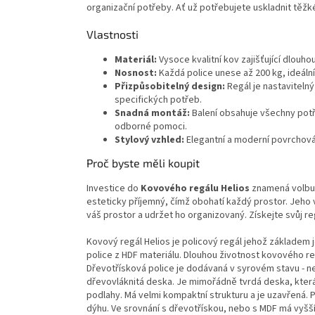
organizační potřeby. Ať už potřebujete uskladnit těžké
Vlastnosti
Materiál:
Vysoce kvalitní kov zajišťující dlouh
Nosnost:
Každá police unese až 200 kg, ideáln
Přizpůsobitelný design:
Regál je nastaviteln
specifických potřeb.
Snadná montáž:
Balení obsahuje všechny pot
odborné pomoci.
Stylový vzhled:
Elegantní a moderní povrchov
Proč byste měli koupit
Investice do
Kovového regálu Helios
znamená volbu p
esteticky příjemný, čímž obohatí každý prostor. Jeho 
váš prostor a udržet ho organizovaný. Získejte svůj reg
Kovový regál Helios je policový regál jehož základem 
police z HDF materiálu. Dlouhou životnost kovového r
Dřevotřísková police je dodávaná v syrovém stavu - ne
dřevovláknitá deska. Je mimořádně tvrdá deska, kter
podlahy. Má velmi kompaktní strukturu a je uzavřená. 
dýhu. Ve srovnání s dřevotřískou, nebo s MDF má vyšší 