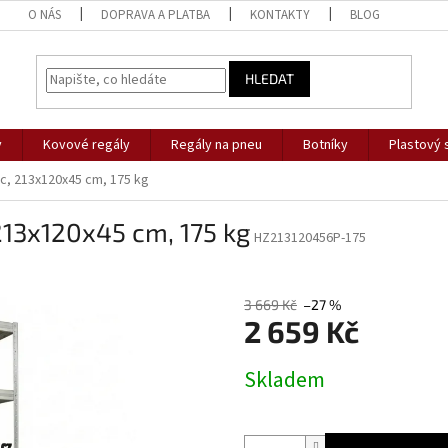
O NÁS
DOPRAVA A PLATBA
KONTAKTY
BLOG
HLEDAT
y
Kovové regály
Regály na pneu
Botníky
Plastový 
ic, 213x120x45 cm, 175 kg
 213x120x45 cm, 175 kg
HZ213120456P-175
3 669 Kč
–27 %
2 659 Kč
Měrná
Skladem
cena: