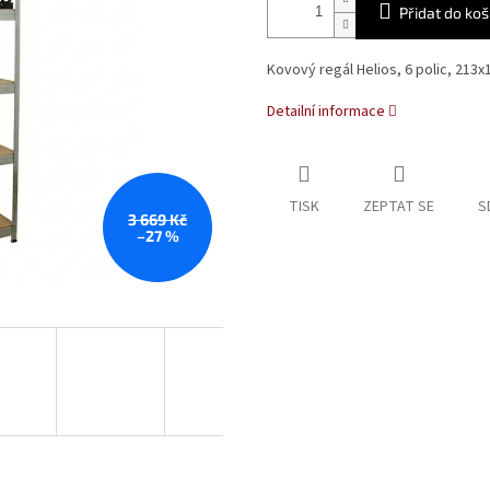
Přidat do koš
Kovový regál Helios, 6 polic, 213
Detailní informace
TISK
ZEPTAT SE
S
3 669 Kč
–27 %