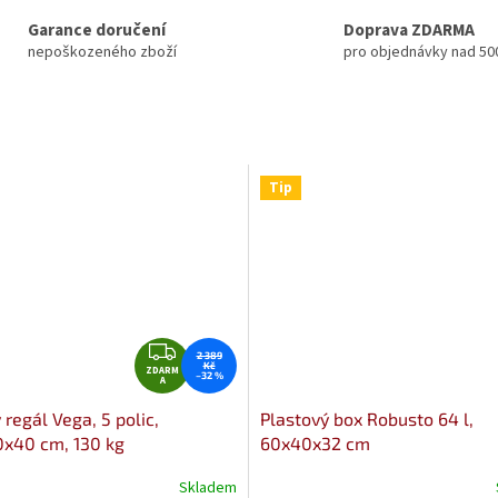
Garance doručení
Doprava ZDARMA
nepoškozeného zboží
pro objednávky nad 50
Tip
Z
2 389
Kč
ZDARM
D
–32 %
A
A
regál Vega, 5 polic,
Plastový box Robusto 64 l,
R
x40 cm, 130 kg
60x40x32 cm
M
A
Skladem