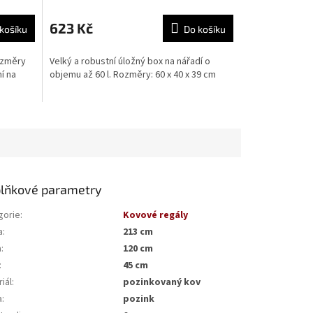
623 Kč
košíku
Do košíku
ozměry
Velký a robustní úložný box na nářadí o
í na
objemu až 60 l. Rozměry: 60 x 40 x 39 cm
lňkové parametry
gorie
:
Kovové regály
a
:
213 cm
a
:
120 cm
:
45 cm
iál
:
pozinkovaný kov
a
:
pozink