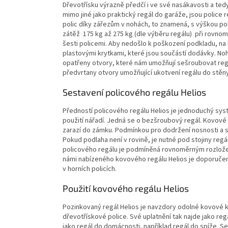
Dřevotřísku výrazně předčí i ve své nasákavosti a tedy
mimo jiné jako praktický regál do garáže, jsou polic
polic díky zářezům v nohách, to znamená, s výškou po
zátěž 175 kg až 275 kg (dle výběru regálu) při rovnom
šesti policemi. Aby nedošlo k poškození podkladu, na 
plastovými krytkami, které jsou součástí dodávky. Noh
opatřeny otvory, které nám umožňují sešroubovat regál
předvrtany otvory umožňující ukotvení regálu do stěn
Sestavení policového regálu Helios
Předností policového regálu Helios je jednoduchý sy
použití nářadí. Jedná se o bezšroubový regál. Kovov
zarazí do zámku. Podmínkou pro dodržení nosnosti a st
Pokud podlaha není v rovině, je nutné pod stojiny reg
policového regálu je podmíněná rovnoměrným rozložení
námi nabízeného kovového regálu Helios je doporučen
v horních policích.
Použití kovového regálu Helios
Pozinkovaný regál Helios je navzdory odolné kovové ko
dřevotřískové police. Své uplatnění tak najde jako regá
jako regál do domácnosti, například regál do spíže. S