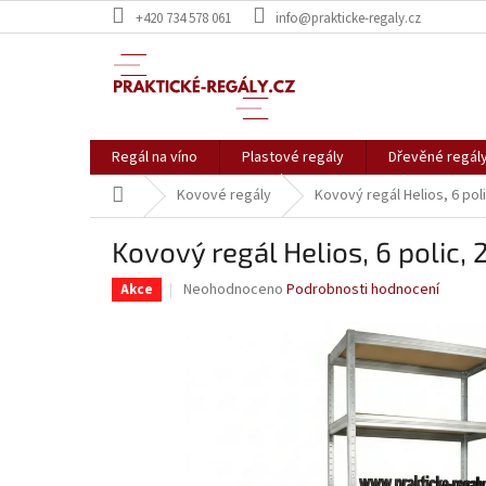
Přejít
+420 734 578 061
info@prakticke-regaly.cz
na
obsah
Regál na víno
Plastové regály
Dřevěné regál
Domů
Kovové regály
Kovový regál Helios, 6 pol
Kovový regál Helios, 6 polic,
Průměrné
Neohodnoceno
Podrobnosti hodnocení
Akce
hodnocení
produktu
je
0,0
z
5
hvězdiček.