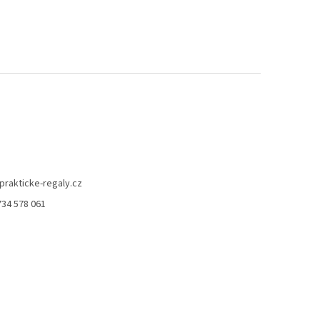
prakticke-regaly.cz
734 578 061