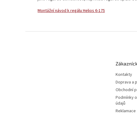
Montážní návod k regálu Helios 6-175
Z
á
p
a
t
Zákazníck
í
Kontakty
Doprava a p
Obchodní 
Podmínky o
údajů
Reklamace a