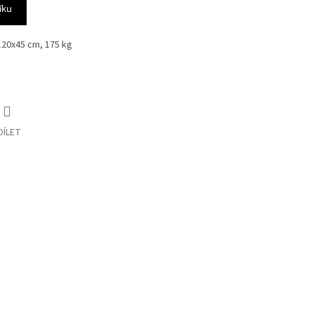
íku
x120x45 cm, 175 kg
DÍLET