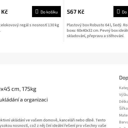
 Kč
567 Kč
Do košíku
Do 
 celokovový regál s nosností 130 kg
Plastový box Robusto 64 l, šedý. R
.
boxu: 60x40x32 cm. Pevný box ideáln
skladování, přepravu a stěhování.
Dop
20x45 cm, 175kg
Kate
Výšk
 ukládání a organizaci
Délk
Šířka
Mater
fektivní ukládání ve vašem domově, kanceláři nebo dílně. Tento
Barv
sokou nosností, což z něj činí ideální řešení pro všechny vaše