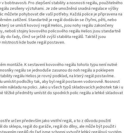
 v bobtnavosti. Pro zlepšení stability a nosnosti regálu, použitelného
e regálu zesíleny výztuhami. Je zde umožněná snadná regulace výšky
lic můžete pohybovat dle vaší potřeby. Každá police je připravena na
ěrném zatížení. Standartně je regál dodáván se čtyřmi, pěti, nebo
který se umístí kovový regál Helios, jsou nohy regálu zakončeny
y, neboli stojiny kovového policového regálu Helios jsou standartně
y do řady, čímž se ještě zvýší stabilita regálů. Taktéž jsou
y místnosti kde bude regál postaven.
stém montáže. K sestavení kovového regálu tohoto typu není nutné
é nosníky regálu se jednoduše zasunou do noh regálu a poklepem
ability regálu Helios je rovný podklad, na který regál postavíme.
álu umístit podložky tak, aby byl regál postaven vodorovně. Nosnost
m nákladu na polici. Jako u všech typů skladovacích jednotek tak i u
é těžké předměty umístit do spodních polic regálu a lehké skladovat
stře určen především jako vnitřní regál, a to z důvodu použití
l do sklepa, regál do garáže, regál do dílny, ale může být použit i
estavením regálů do řad jsme schopni vytvořit lehký regálový systém.