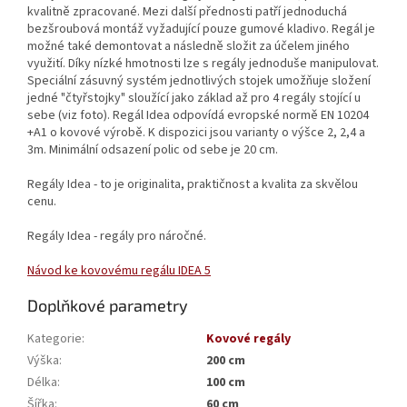
kvalitně zpracované. Mezi další přednosti patří jednoduchá
bezšroubová montáž vyžadující pouze gumové kladivo. Regál je
možné také demontovat a následně složit za účelem jiného
využití. Díky nízké hmotnosti lze s regály jednoduše manipulovat.
Speciální zásuvný systém jednotlivých stojek umožňuje složení
jedné "čtyřstojky" sloužící jako základ až pro 4 regály stojící u
sebe (viz foto). Regál Idea odpovídá evropské normě EN 10204
+A1 o kovové výrobě. K dispozici jsou varianty o výšce 2, 2,4 a
3m. Minimální odsazení polic od sebe je 20 cm.
Regály Idea - to je originalita, praktičnost a kvalita za skvělou
cenu.
Regály Idea - regály pro náročné.
Návod ke kovovému regálu IDEA 5
Doplňkové parametry
Kategorie
:
Kovové regály
Výška
:
200 cm
Délka
:
100 cm
Šířka
:
60 cm