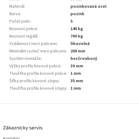
Materiál
:
pozinkovaná ocel
Barva
:
pozink
Počet polic
:
5
Nosnost police
:
140 kg
Nosnost regálů
:
700 kg
Vzdálenost mezi policemi
:
libovolná
Minimální rozteč mezi policemi
:
200 mm
Systém montáže
:
bezšroubový
Výška profilu kovové police
:
30 mm
Tloušťka profilu kovové police
:
1 mm
Šířka profilu kovové stojny
:
35 mm
Tloušťka profilu kovové stojny
:
1 mm
Z
á
p
a
Zákaznícky servis
t
Kontakty