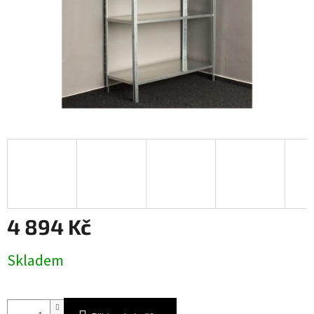
4 894 Kč
Měrná
Skladem
cena: