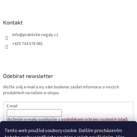
Kontakt
info
@
prakticke-regaly.cz
+420 734 578 061
Odebírat newsletter
Vložte svůj e-mail a my vám budeme zasílat informace o nových
produktech na našem e-shopu.
E-mail
Vložením e-mailu souhlasíte s
podmínkami ochrany osobních údajů
Tento web používá soubory cookie. Dalším procházením
PŘIHLÁSIT SE