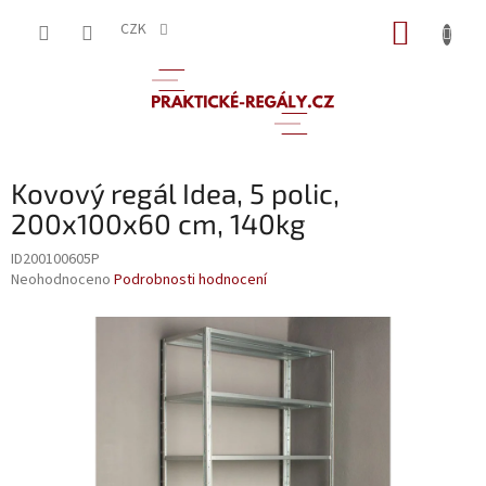
Přejít
NÁKUP
na
CZK
obsah
KOŠÍK
Kovový regál Idea, 5 polic,
200x100x60 cm, 140kg
ID200100605P
Průměrné
Neohodnoceno
Podrobnosti hodnocení
hodnocení
produktu
je
0,0
z
5
hvězdiček.