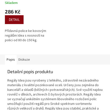
Skladem
286 Kč
DETAIL
Přídavná police ke kovovým
regálům Idea s nosností na
polici od 80 do 150 kg.
Popis
Diskuze
Detailní popis produktu
Regály Idea jsou vyrobeny z lehkého, zdravotně nezávadného
materiálu z kvalitní pozinkované oceli. Určeny jsou zejména do
kanceláří a skladů (běžných i potravinářských). Své využití najdou
rovněž v dílnách, archivech či bytových prostorách. Regály Idea
se vyznačují unikátním systémem libovolného rozložení polic
umožňující použití regálů pro široké spektrum sortimentu
různých velikostí a druhů. Regály Idea jsou stabilní, praktické a