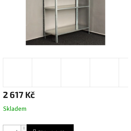
2 617 Kč
Měrná
Skladem
cena: