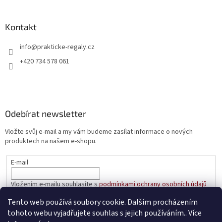
Kontakt
info
@
prakticke-regaly.cz
+420 734 578 061
Odebírat newsletter
Vložte svůj e-mail a my vám budeme zasílat informace o nových
produktech na našem e-shopu.
E-mail
Vložením e-mailu souhlasíte s
podmínkami ochrany osobních údajů
Tento web používá soubory cookie. Dalším procházením
PŘIHLÁSIT SE
tohoto webu vyjadřujete souhlas s jejich používáním.. Více