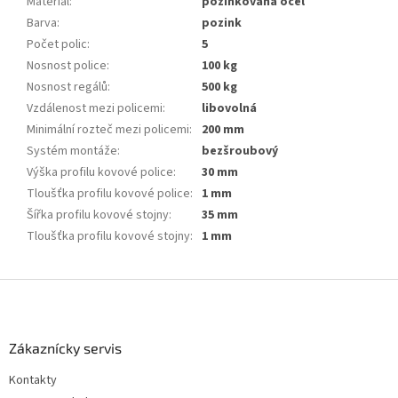
Materiál
:
pozinkovaná ocel
Barva
:
pozink
Počet polic
:
5
Nosnost police
:
100 kg
Nosnost regálů
:
500 kg
Vzdálenost mezi policemi
:
libovolná
Minimální rozteč mezi policemi
:
200 mm
Systém montáže
:
bezšroubový
Výška profilu kovové police
:
30 mm
Tloušťka profilu kovové police
:
1 mm
Šířka profilu kovové stojny
:
35 mm
Tloušťka profilu kovové stojny
:
1 mm
Z
á
p
a
Zákaznícky servis
t
Kontakty
í