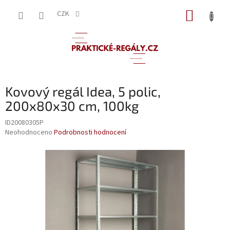
Přejít
NÁKUP
na
CZK
obsah
KOŠÍK
Kovový regál Idea, 5 polic,
200x80x30 cm, 100kg
ID20080305P
Průměrné
Neohodnoceno
Podrobnosti hodnocení
hodnocení
produktu
je
0,0
z
5
hvězdiček.