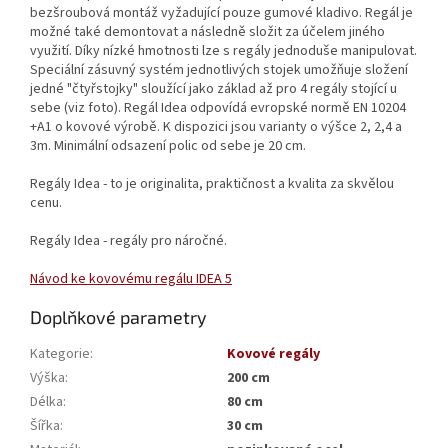
bezšroubová montáž vyžadující pouze gumové kladivo. Regál je
možné také demontovat a následně složit za účelem jiného
využití. Díky nízké hmotnosti lze s regály jednoduše manipulovat.
Speciální zásuvný systém jednotlivých stojek umožňuje složení
jedné "čtyřstojky" sloužící jako základ až pro 4 regály stojící u
sebe (viz foto). Regál Idea odpovídá evropské normě EN 10204
+A1 o kovové výrobě. K dispozici jsou varianty o výšce 2, 2,4 a
3m. Minimální odsazení polic od sebe je 20 cm.
Regály Idea - to je originalita, praktičnost a kvalita za skvělou
cenu.
Regály Idea - regály pro náročné.
Návod ke kovovému regálu IDEA 5
Doplňkové parametry
Kategorie
:
Kovové regály
Výška
:
200 cm
Délka
:
80 cm
Šířka
:
30 cm