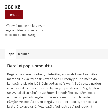
286 Kč
DETAIL
Přídavná police ke kovovým
regálům Idea s nosností na
polici od 80 do 150 kg.
Popis
Diskuze
Detailní popis produktu
Regály Idea jsou vyrobeny z lehkého, zdravotně nezávadného
materiálu z kvalitní pozinkované oceli. Určeny jsou zejména do
kanceláří a skladů (běžných i potravinářských). Své využití najdou
rovněž v dílnách, archivech či bytových prostorách. Regály Idea
se vyznačují unikátním systémem libovolného rozložení polic
umožňující použití regálů pro široké spektrum sortimentu
různých velikostí a druhů. Regály Idea jsou stabilní, praktické a
kvalitně zpracované. Mezi další přednosti patří jednoduchá