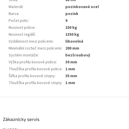
Materiál
:
pozinkovaná ocel
Barva
:
pozink
Počet polic
:
9
Nosnost police
:
150 kg
Nosnost regálů
:
1350 kg
Vzdálenost mezi policemi
:
libovolná
Minimální rozteč mezi policemi
:
200 mm
Systém montáže
:
bezšroubový
Výška profilu kovové police
:
30 mm
Tloušťka profilu kovové police
:
1 mm
Šířka profilu kovové stojny
:
35 mm
Tloušťka profilu kovové stojny
:
1 mm
Z
á
p
a
Zákaznícky servis
t