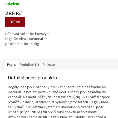
Skladem
286 Kč
DETAIL
Přídavná police ke kovovým
regálům Idea s nosností na
polici od 80 do 150 kg.
Popis
Podobné (1)
Diskuze
Detailní popis produktu
Regály Idea jsou vyrobeny z lehkého, zdravotně nezávadného
materiálu z kvalitní pozinkované oceli. Určeny jsou zejména do
kanceláří a skladů (běžných i potravinářských). Své využití najdou
rovněž v dílnách, archivech či bytových prostorách. Regály Idea
se vyznačují unikátním systémem libovolného rozložení polic
umožňující použití regálů pro široké spektrum sortimentu
různých velikostí a druhů. Regály Idea jsou stabilní, praktické a