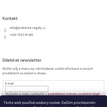
Kontakt
info
@
prakticke-regaly.cz
+420 734 578 061
Odebírat newsletter
Vložte svůj e-mail a my vám budeme zasílat informace o nových
produktech na našem e-shopu.
E-mail
Vložením e-mailu souhlasíte s
podmínkami ochrany osobních údajů
Tento web používá soubory cookie. Dalším procházením
PŘIHLÁSIT SE