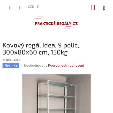
Přejít
NÁKUP
na
CZK
obsah
KOŠÍK
Kovový regál Idea, 9 polic,
300x80x60 cm, 150kg
ID30080609P
Průměrné
Neohodnoceno
Podrobnosti hodnocení
Novinka
hodnocení
produktu
je
0,0
z
5
hvězdiček.