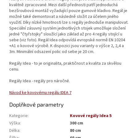
kvalitně zpracované. Mezi další přednosti patří jednoduchá
bezšroubová montáž vyžadující pouze gumové kladivo. Regál je
možné také demontovat a následně složit za účelem jiného
využití. Díky nízké hmotnosti lze s regály jednoduše manipulovat.
Speciální zásuvný systém jednotlivých stojek umožňuje složení
jedné "čtyřstojky" sloužící jako základ až pro 4 regály stojící u
sebe (viz foto). Regál Idea odpovídá evropské normě EN 10204
+A1 o kovové výrobě. K dispozici jsou varianty o výšce 2, 2,4 a
3m. Minimální odsazení polic od sebe je 20 cm.
Regály Idea - to je originalita, praktičnost a kvalita za skvělou
cenu.
Regály Idea - regály pro náročné.
Návod ke kovovému regálu IDEA 7
Doplňkové parametry
Kategorie
:
Kovové regály Idea 5
Výška
:
300 cm
Délka
:
80 cm
Šířka
:
60 cm