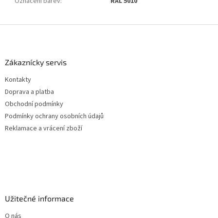
Označení barev
:
RAL 5010
Z
á
p
a
Zákaznícky servis
t
Kontakty
í
Doprava a platba
Obchodní podmínky
Podmínky ochrany osobních údajů
Reklamace a vrácení zboží
Užitečné informace
O nás