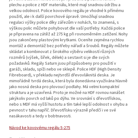
plechu a police z HDF materiálu, které mají snadnou údržbu a
velkou odolnost. Police kovového regálu je vhodné k přímému
použití, ale i k další povrchové úpravě. Umožňují snadnou
regulaci výšky police díky zářezům v nohách, to znamená, s
výškou polic můžete pohybovat dle vaší potřeby. Každá police
je připravena na zátěž až 275 kg při rovnoměrném zatížení. Nohy
jsou zakončeny plastovými krytkami. Oceníte zejména rychlou
montáž a demontáž bez potřeby nářadí a šroubů. Regály můžete
skládat a kombinovat z širokého výběru velikostí různých
rozměrů (výšek, šířek, délek) a sestavit si je dle svých
požadavků. Regály Saturn jsou přizpůsobeny pro použití v
garáži, skladu, spíži nebo ve sklepě. Police HDF (High Density
Fibreboard), v překladu nejtvrdší dřevovláknitá deska. Je
mimořádně tvrdá deska, která byla donedávna využívána hlavně
jako nosná deska pro plovoucí podlahy. Má velmi kompaktní
strukturu a je uzavřená. Proto je možné na HDF rovnou nanášet
jakýkoliv povrch od laků po dýhu. Ve srovnání s dřevotřískou,
nebo s MDF má vyšší hustotu a tím také lepší odolnost v ohybu a
pevnost v tahu napříč. Dřevotřísku výrazně předčí i ve své
nasákavosti a tedy v bobtnavosti.
Návod ke kovovému regálu 5-275