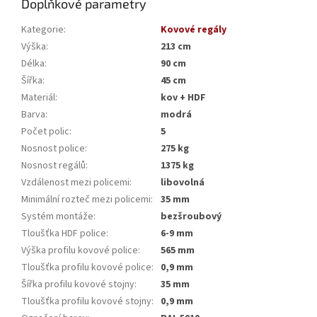
Doplňkové parametry
Kategorie
:
Kovové regály
Výška
:
213 cm
Délka
:
90 cm
Šířka
:
45 cm
Materiál
:
kov + HDF
Barva
:
modrá
Počet polic
:
5
Nosnost police
:
275 kg
Nosnost regálů
:
1375 kg
Vzdálenost mezi policemi
:
libovolná
Minimální rozteč mezi policemi
:
35 mm
Systém montáže
:
bezšroubový
Tloušťka HDF police
:
6-9 mm
Výška profilu kovové police
:
565 mm
Tloušťka profilu kovové police
:
0,9 mm
Šířka profilu kovové stojny
:
35 mm
Tloušťka profilu kovové stojny
:
0,9 mm