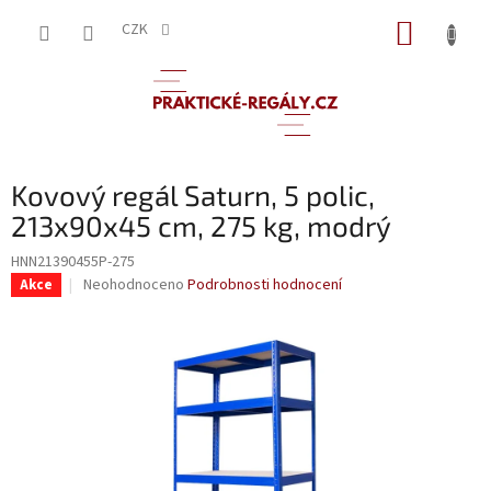
Přejít
NÁKUP
na
CZK
obsah
KOŠÍK
Kovový regál Saturn, 5 polic,
213x90x45 cm, 275 kg, modrý
HNN21390455P-275
Průměrné
Neohodnoceno
Podrobnosti hodnocení
Akce
hodnocení
produktu
je
0,0
z
5
hvězdiček.