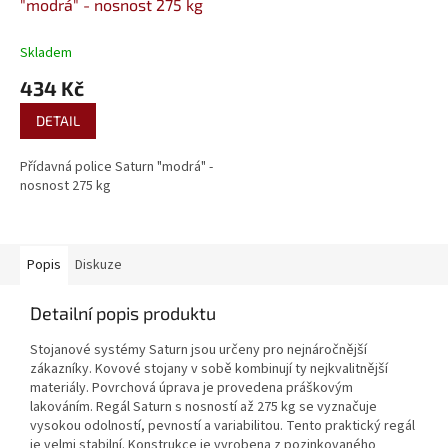
"modrá" - nosnost 275 kg
Skladem
434 Kč
DETAIL
Přídavná police Saturn "modrá" -
nosnost 275 kg
Popis
Diskuze
Detailní popis produktu
Stojanové systémy Saturn jsou určeny pro nejnáročnější
zákazníky. Kovové stojany v sobě kombinují ty nejkvalitnější
materiály. Povrchová úprava je provedena práškovým
lakováním. Regál Saturn s nosností až 275 kg se vyznačuje
vysokou odolností, pevností a variabilitou. Tento praktický regál
je velmi stabilní. Konstrukce je vyrobena z pozinkovaného