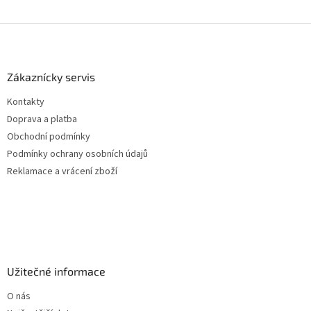
Z
á
p
a
Zákaznícky servis
t
Kontakty
í
Doprava a platba
Obchodní podmínky
Podmínky ochrany osobních údajů
Reklamace a vrácení zboží
Užitečné informace
O nás