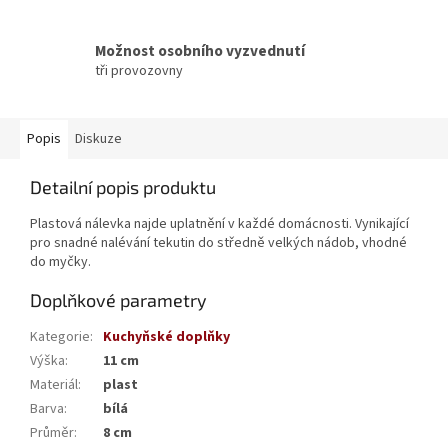
Možnost osobního vyzvednutí
tři provozovny
Popis
Diskuze
Detailní popis produktu
Plastová nálevka najde uplatnění v každé domácnosti. Vynikající
pro snadné nalévání tekutin do středně velkých nádob, vhodné
do myčky.
Doplňkové parametry
Kategorie
:
Kuchyňské doplňky
Výška
:
11 cm
Materiál
:
plast
Barva
:
bílá
Průměr
:
8 cm