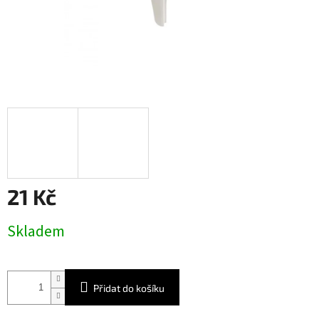
21 Kč
Měrná
Skladem
cena:
Přidat do košíku