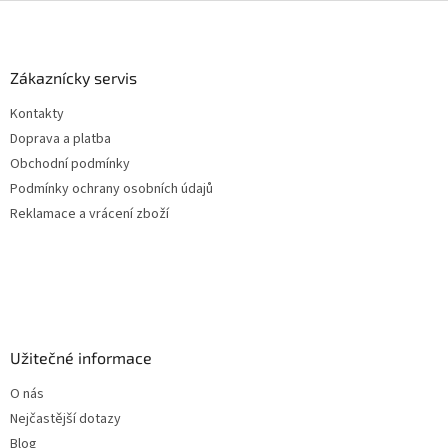
Z
á
p
a
Zákaznícky servis
t
Kontakty
í
Doprava a platba
Obchodní podmínky
Podmínky ochrany osobních údajů
Reklamace a vrácení zboží
Užitečné informace
O nás
Nejčastější dotazy
Blog