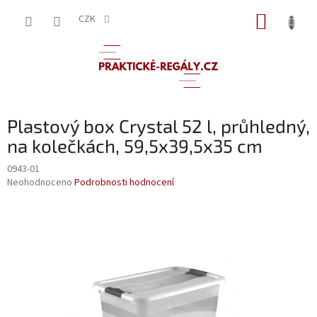
Přejít
NÁKUP
na
CZK
obsah
KOŠÍK
Plastový box Crystal 52 l, průhledný,
na kolečkách, 59,5x39,5x35 cm
0943-01
Průměrné
Neohodnoceno
Podrobnosti hodnocení
hodnocení
produktu
je
0,0
z
5
hvězdiček.