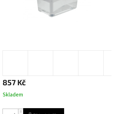
857 Kč
Měrná
Skladem
cena: