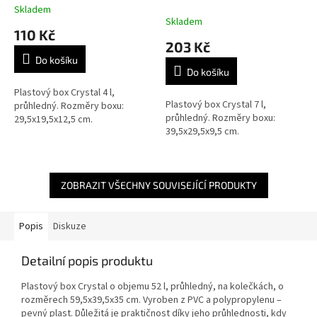
cm
cm
Skladem
Průměrné
Skladem
hodnocení
110 Kč
produktu
203 Kč
je
Do košíku
5,0
Do košíku
z
5
Plastový box Crystal 4 l,
Plastový box Crystal 7 l,
hvězdiček.
průhledný. Rozměry boxu:
průhledný. Rozměry boxu:
29,5x19,5x12,5 cm.
39,5x29,5x9,5 cm.
ZOBRAZIT VŠECHNY SOUVISEJÍCÍ PRODUKTY
Popis
Diskuze
Detailní popis produktu
Plastový box Crystal o objemu 52 l, průhledný, na kolečkách, o
rozměrech 59,5x39,5x35 cm. Vyroben z PVC a polypropylenu –
pevný plast. Důležitá je praktičnost díky jeho průhlednosti, kdy