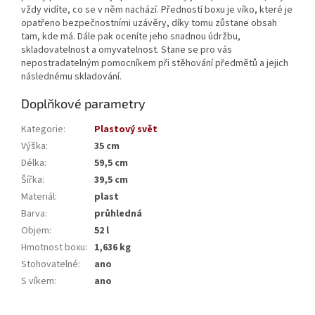
vždy vidíte, co se v něm nachází. Předností boxu je víko, které je
opatřeno bezpečnostními uzávěry, díky tomu zůstane obsah
tam, kde má. Dále pak oceníte jeho snadnou údržbu,
skladovatelnost a omyvatelnost. Stane se pro vás
nepostradatelným pomocníkem při stěhování předmětů a jejich
následnému skladování.
Doplňkové parametry
Kategorie
:
Plastový svět
Výška
:
35 cm
Délka
:
59,5 cm
Šířka
:
39,5 cm
Materiál
:
plast
Barva
:
průhledná
Objem
:
52 l
Hmotnost boxu
:
1,636 kg
Stohovatelné
:
ano
S víkem
:
ano