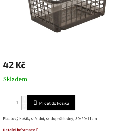
42 Kč
Měrná
Skladem
cena:
Přidat do košíku
Plastový košík, střední, šedoprůhledný, 30x20x11cm
Detailní informace