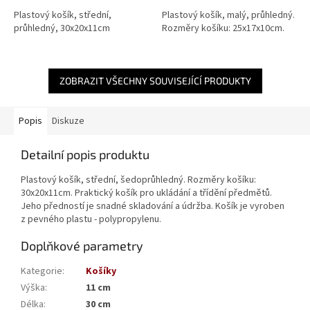
Plastový košík, střední,
Plastový košík, malý, průhledný.
průhledný, 30x20x11cm
Rozměry košíku: 25x17x10cm.
ZOBRAZIT VŠECHNY SOUVISEJÍCÍ PRODUKTY
Popis
Diskuze
Detailní popis produktu
Plastový košík, střední, šedoprůhledný. Rozměry košíku:
30x20x11cm. Praktický košík pro ukládání a třídění předmětů.
Jeho předností je snadné skladování a údržba. Košík je vyroben
z pevného plastu - polypropylenu.
Doplňkové parametry
Kategorie
:
Košíky
Výška
:
11 cm
Délka
:
30 cm