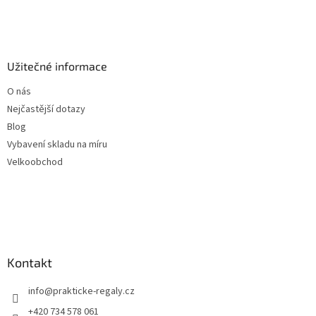
Užitečné informace
O nás
Nejčastější dotazy
Blog
Vybavení skladu na míru
Velkoobchod
Kontakt
info
@
prakticke-regaly.cz
+420 734 578 061