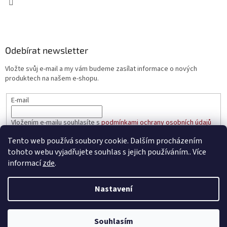
Odebírat newsletter
Vložte svůj e-mail a my vám budeme zasílat informace o nových
produktech na našem e-shopu.
E-mail
Vložením e-mailu souhlasíte s
podmínkami ochrany osobních údajů
Tento web používá soubory cookie. Dalším procházením
PŘIHLÁSIT SE
tohoto webu vyjadřujete souhlas s jejich používáním.. Více
informací
zde
.
Nastavení
Vytvořil Shoptet
Souhlasím
Copyright 2026
prakticke-regaly.cz
. Všechna práva vyhrazena.