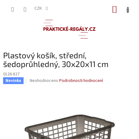
Přejít
NÁKUP
na
CZK
obsah
KOŠÍK
Plastový košík, střední,
šedoprůhledný, 30x20x11 cm
0126-827
Průměrné
Neohodnoceno
Podrobnosti hodnocení
Novinka
hodnocení
produktu
je
0,0
z
5
hvězdiček.