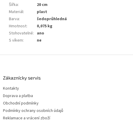
Šířka
:
20 cm
Materiál
:
plast
Barva
:
šedoprůhledná
Hmotnost
:
0,075 kg
Stohovatelné
:
ano
S víkem
:
ne
Z
á
p
a
Zákaznícky servis
t
Kontakty
í
Doprava a platba
Obchodní podmínky
Podmínky ochrany osobních údajů
Reklamace a vrácení zboží