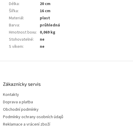
Délka
:
20 cm
Šířka
:
16 cm
Materiál
:
plast
Barva
:
průhledná
Hmotnost boxu
:
0,069 kg
Stohovatelné
:
ne
S víkem
:
ne
Z
á
p
a
Zákaznícky servis
t
Kontakty
í
Doprava a platba
Obchodní podmínky
Podmínky ochrany osobních údajů
Reklamace a vrácení zboží