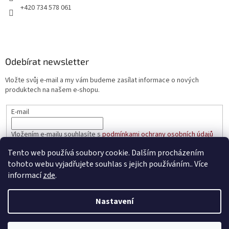
+420 734 578 061
Odebírat newsletter
Vložte svůj e-mail a my vám budeme zasílat informace o nových
produktech na našem e-shopu.
E-mail
Vložením e-mailu souhlasíte s
podmínkami ochrany osobních údajů
Tento web používá soubory cookie. Dalším procházením
PŘIHLÁSIT SE
tohoto webu vyjadřujete souhlas s jejich používáním.. Více
informací
zde
.
Nastavení
Vytvořil Shoptet