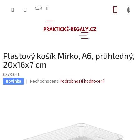
Přejít
NÁKUP
na
CZK
obsah
KOŠÍK
Plastový košík Mirko, A6, průhledný,
20x16x7 cm
0373-001
Průměrné
Neohodnoceno
Podrobnosti hodnocení
Novinka
hodnocení
produktu
je
0,0
z
5
hvězdiček.