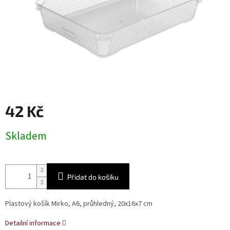
42 Kč
Měrná
Skladem
cena:
Přidat do košíku
Plastový košík Mirko, A6, průhledný, 20x16x7 cm
Detailní informace