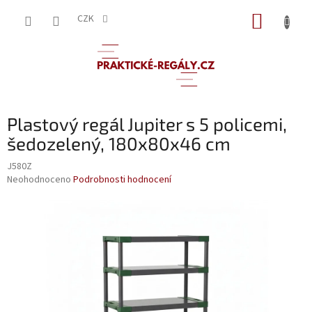
Přejít
NÁKUP
na
CZK
obsah
KOŠÍK
Plastový regál Jupiter s 5 policemi,
šedozelený, 180x80x46 cm
J580Z
Průměrné
Neohodnoceno
Podrobnosti hodnocení
hodnocení
produktu
je
0,0
z
5
hvězdiček.