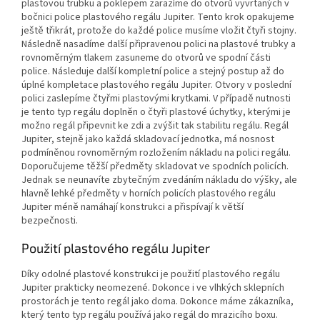
plastovou trubku a poklepem zarazíme do otvorů vyvrtaných v
bočnici police plastového regálu Jupiter. Tento krok opakujeme
ještě třikrát, protože do každé police musíme vložit čtyři stojny.
Následně nasadíme další připravenou polici na plastové trubky a
rovnoměrným tlakem zasuneme do otvorů ve spodní části
police. Následuje další kompletní police a stejný postup až do
úplné kompletace plastového regálu Jupiter. Otvory v poslední
polici zaslepíme čtyřmi plastovými krytkami. V případě nutnosti
je tento typ regálu doplněn o čtyři plastové úchytky, kterými je
možno regál připevnit ke zdi a zvýšit tak stabilitu regálu. Regál
Jupiter, stejně jako každá skladovací jednotka, má nosnost
podmíněnou rovnoměrným rozložením nákladu na polici regálu.
Doporučujeme těžší předměty skladovat ve spodních policích.
Jednak se neunavíte zbytečným zvedáním nákladu do výšky, ale
hlavně lehké předměty v horních policích plastového regálu
Jupiter méně namáhají konstrukci a přispívají k větší
bezpečnosti.
Použití plastového regálu Jupiter
Díky odolné plastové konstrukci je použití plastového regálu
Jupiter prakticky neomezené. Dokonce i ve vlhkých sklepních
prostorách je tento regál jako doma. Dokonce máme zákazníka,
který tento typ regálu používá jako regál do mrazicího boxu.