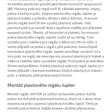
tvrzeného plastu bez použití jakýchkoliv kovových spojovacích
dílů. Plastový policový regál tvoří tři základní elementy: stojny,
police a bočnice polic. Stojnou plastového regálu Jupiter je
plastová trubka o průměru 40 mm a délce 420 mm,. Pracovní
plochu regálu tvoří 50 mm vysoký plastový výlisek. Tato
plastová police je vevnitř dutá a opatřena vodítky pro případné
nasunutí výztuh. Těmito, už kovovými výztuhami, lze nosnost
police plastového regálu Jupiter zvýšit až na 160 kg. Tyto
výztuhy jsou v nabídce pro regály o délce od 100 cm výše. V
tomto případě se jedná o regál s pěti policemi. Samozřejmě
konstrukce plastového regálu Jupiter umožňuje sestavit i 10 a
více polic na regál, ale omezuje nás nosnost plastových trubek a
celková stabilita takto vysokého regálu. První police je umístěna
50 mm nad podlahou. Odolný plastový policový regál Jupiter je v
tomto případě v barevné kombinaci šedých plastových trubek i
polic a zelených, plně probarvených bočnic.
Montáž plastového regálu Jupiter
Montáž regálu JUPITER se začíná sestavením police. Každá
police má dvě plně probarvené bočnice, které se z obou stran
nasunou na polici a pomocí plastových kolíku zajistí. Tímto je
montáž police hotová. Dalším krokem vložíme připravenou