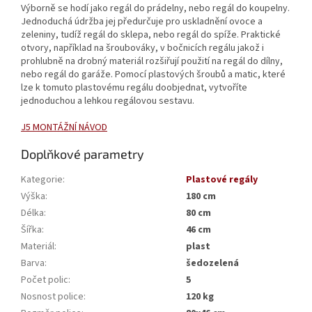
Výborně se hodí jako regál do prádelny, nebo regál do koupelny.
Jednoduchá údržba jej předurčuje pro uskladnění ovoce a
zeleniny, tudíž regál do sklepa, nebo regál do spíže. Praktické
otvory, například na šroubováky, v bočnicích regálu jakož i
prohlubně na drobný materiál rozšiřují použití na regál do dílny,
nebo regál do garáže. Pomocí plastových šroubů a matic, které
lze k tomuto plastovému regálu doobjednat, vytvoříte
jednoduchou a lehkou regálovou sestavu.
J5 MONTÁŽNÍ NÁVOD
Doplňkové parametry
Kategorie
:
Plastové regály
Výška
:
180 cm
Délka
:
80 cm
Šířka
:
46 cm
Materiál
:
plast
Barva
:
šedozelená
Počet polic
:
5
Nosnost police
:
120 kg