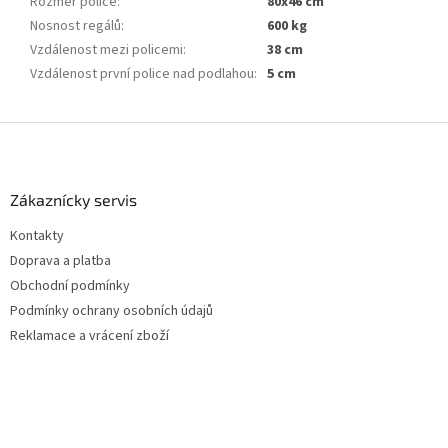
Rozměr police
:
80x46 cm
Nosnost regálů
:
600 kg
Vzdálenost mezi policemi
:
38 cm
Vzdálenost první police nad podlahou
:
5 cm
Z
á
p
a
Zákaznícky servis
t
Kontakty
í
Doprava a platba
Obchodní podmínky
Podmínky ochrany osobních údajů
Reklamace a vrácení zboží