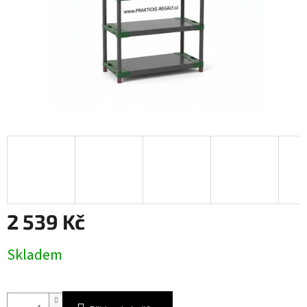
2 539 Kč
Měrná
Skladem
cena: