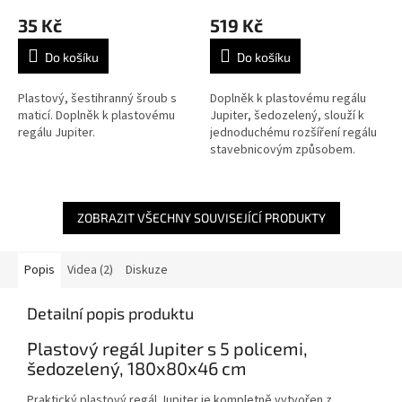
35 Kč
519 Kč
Do košíku
Do košíku
Plastový, šestihranný šroub s
Doplněk k plastovému regálu
maticí. Doplněk k plastovému
Jupiter, šedozelený, slouží k
regálu Jupiter.
jednoduchému rozšíření regálu
stavebnicovým způsobem.
ZOBRAZIT VŠECHNY SOUVISEJÍCÍ PRODUKTY
Popis
Videa (2)
Diskuze
Detailní popis produktu
Plastový regál Jupiter s 5 policemi,
šedozelený, 180x80x46 cm
Praktický plastový regál Jupiter je kompletně vytvořen z