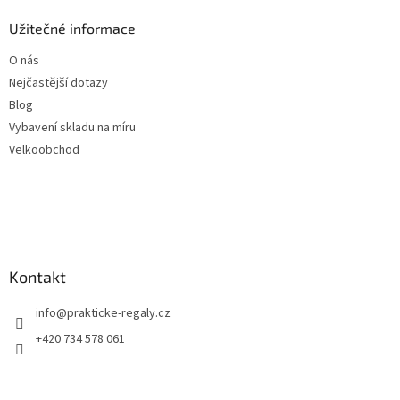
Užitečné informace
O nás
Nejčastější dotazy
Blog
Vybavení skladu na míru
Velkoobchod
Kontakt
info
@
prakticke-regaly.cz
+420 734 578 061