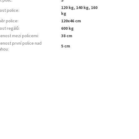
 polic
:
5
120 kg, 140 kg, 160
ost police
:
kg
ěr police
:
120x46 cm
ost regálů
:
600 kg
lenost mezi policemi
:
38 cm
enost první police nad
5 cm
ahou
: