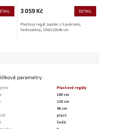
3 059 Kč
ETAIL
DETAIL
Plastový regál Jupiter s 5 policemi,
šedozelený, 180x120x46 cm
lňkové parametry
gorie
:
Plastové regály
a
:
180 cm
a
:
120 cm
:
46 cm
iál
:
plast
a
:
šedá