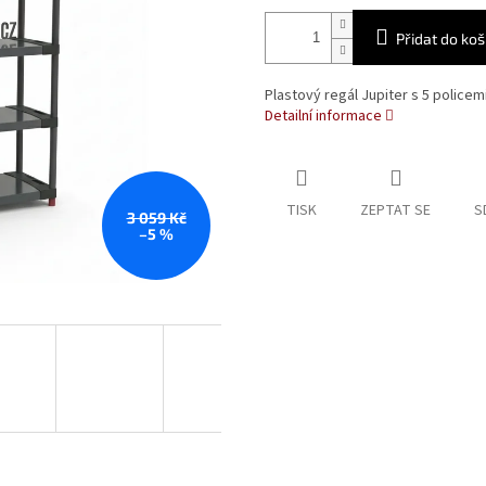
Přidat do koš
Plastový regál Jupiter s 5 police
Detailní informace
TISK
ZEPTAT SE
S
3 059 Kč
–5 %