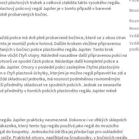
Počet
snost plastových trubek a celková stabilita takto vysokého regálu.
lastový policový regál Jupiter je v tomto případě v barevné
Nosn
 plně probarvených bočnic.
Rozm
Nosn
Vzdá
aždá police má dvě plně probarvené bočnice, které se z obou stran
Vzdál
 Tímto je montáž police hotová. Dalším krokem vložíme připravenou
podl
aných v bočnici police plastového regálu Jupiter. Tento krok
e vložit čtyři stojny. Následně nasadíme další připravenou polici na
orů ve spodní části police. Následuje další kompletní police a
u Jupiter. Otvory v poslední polici zaslepíme čtyřmi plastovými
n o čtyři plastové úchytky, kterými je možno regál připevnit ke zdi a
ako každá skladovací jednotka, má nosnost podmíněnou rovnoměrným
žší předměty skladovat ve spodních policích. Jednak se neunavíte
ké předměty v horních policích plastového regálu Jupiter méně
 regálu Jupiter prakticky neomezené. Dokonce i ve vlhkých sklepních
kazníka, který tento typ regálu používá jako regál do mrazicího
egál do koupelny. Jednoduchá údržba jej předurčuje pro uskladnění
 spíže. Praktické otvory, například na šroubováky, v bočnicích regálu