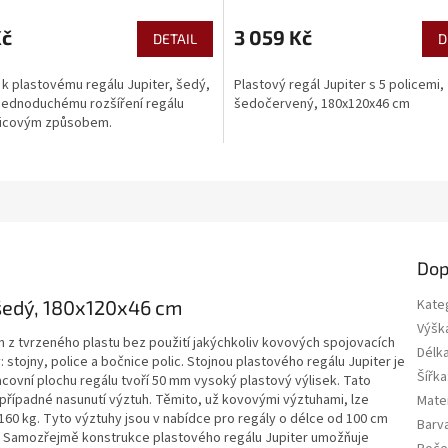
Kč
3 059 Kč
DETAIL
D
k plastovému regálu Jupiter, šedý,
Plastový regál Jupiter s 5 policemi,
 jednoduchému rozšíření regálu
šedočervený, 180x120x46 cm
icovým způsobem.
Dop
, šedý, 180x120x46 cm
Kate
Výšk
n z tvrzeného plastu bez použití jakýchkoliv kovových spojovacích
Délk
y: stojny, police a bočnice polic. Stojnou plastového regálu Jupiter je
Šířka
covní plochu regálu tvoří 50 mm vysoký plastový výlisek. Tato
o případné nasunutí výztuh. Těmito, už kovovými výztuhami, lze
Mater
 160 kg. Tyto výztuhy jsou v nabídce pro regály o délce od 100 cm
Barv
mi. Samozřejmě konstrukce plastového regálu Jupiter umožňuje