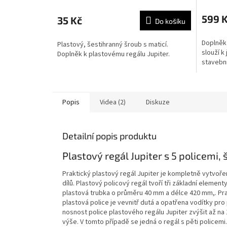
599 
35 Kč
Do košíku
Doplněk 
Plastový, šestihranný šroub s maticí.
slouží k
Doplněk k plastovému regálu Jupiter.
stavebn
Popis
Videa (2)
Diskuze
Detailní popis produktu
Plastový regál Jupiter s 5 policemi
Praktický plastový regál Jupiter je kompletně vytvoře
dílů. Plastový policový regál tvoří tři základní element
plastová trubka o průměru 40 mm a délce 420 mm,. Pra
plastová police je vevnitř dutá a opatřena vodítky pr
nosnost police plastového regálu Jupiter zvýšit až na
výše. V tomto případě se jedná o regál s pěti police