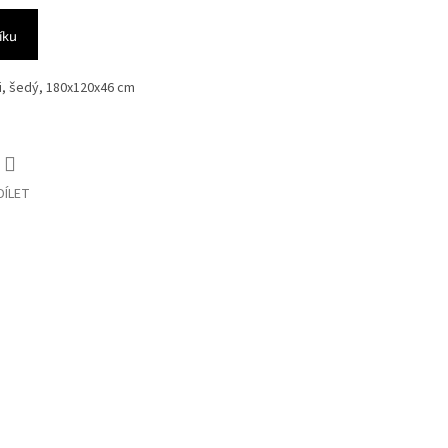
íku
mi, šedý, 180x120x46 cm
DÍLET