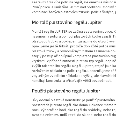
sestavit i 10 a více polic na regál, ale omezuje nás no
První police je umístěna 50 mm nad podlahou. Odolný p
kombinaci šedých plastových trubek i polic a šedých,
Montáž plastového regálu Jupiter
Montáž regálu JUPITER se začíná sestavením police. K
nasunou na polici a pomocí plastových kolíku zajistí.
plastovou trubku a poklepem zarazíme do otvorů vyvrt
opakujeme ještě třikrát, protože do každé police musím
plastové trubky a rovnoměrným tlakem zasuneme do otv
stejný postup až do úplné kompletace plastového regál
krytkami. V případě nutnosti je tento typ regálu doplně
zvýšit tak stabilitu regálu. Regál Jupiter, stejně j
rozložením nákladu na polici regálu. Doporučujeme tě
zbytečným zvedáním nákladu do výšky, ale hlavně leh
namáhají konstrukci a přispívají k větší bezpečnosti.
Použití plastového regálu Jupiter
Díky odolné plastové konstrukci je použití plastového
prostorách je tento regál jako doma. Dokonce máme zá
boxu. Výborně se hodí jako regál do prádelny, nebo r
ovoce a zeleniny, tudíž regál do sklepa, nebo regál do