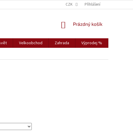
CZK
Přihlášení
NÁKUPNÍ
Prázdný košík
KOŠÍK
svět
Velkoobchod
Zahrada
Výprodej %
Vybavení s