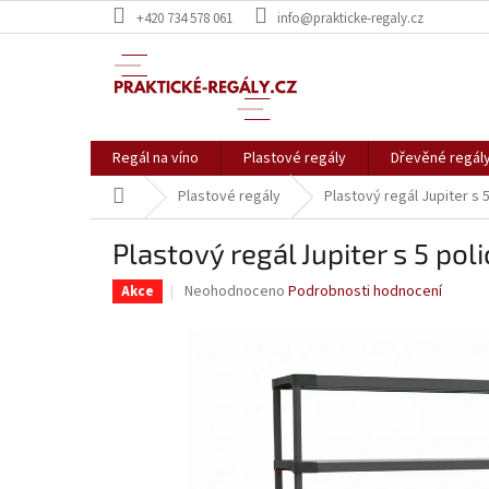
Přejít
+420 734 578 061
info@prakticke-regaly.cz
na
obsah
Regál na víno
Plastové regály
Dřevěné regál
Domů
Plastové regály
Plastový regál Jupiter s
Plastový regál Jupiter s 5 po
Průměrné
Neohodnoceno
Podrobnosti hodnocení
Akce
hodnocení
produktu
je
0,0
z
5
hvězdiček.