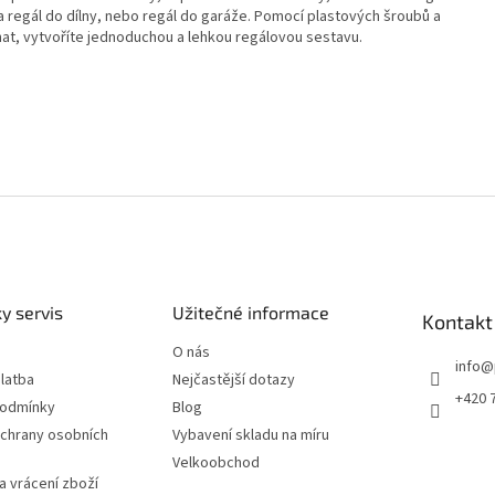
 na regál do dílny, nebo regál do garáže. Pomocí plastových šroubů a
at, vytvoříte jednoduchou a lehkou regálovou sestavu.
y servis
Užitečné informace
Kontakt
O nás
info
@
latba
Nejčastější dotazy
+420 
podmínky
Blog
chrany osobních
Vybavení skladu na míru
Velkoobchod
 vrácení zboží