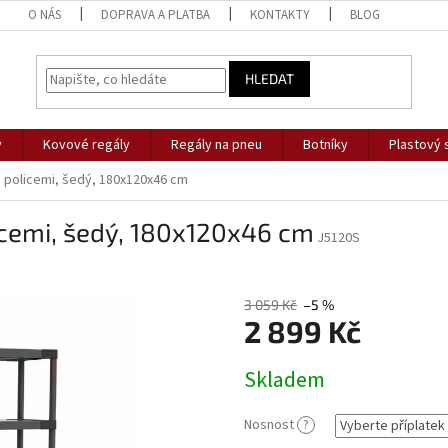
O NÁS
DOPRAVA A PLATBA
KONTAKTY
BLOG
HLEDAT
y
Kovové regály
Regály na pneu
Botníky
Plastový 
 5 policemi, šedý, 180x120x46 cm
licemi, šedý, 180x120x46 cm
J5120S
3 059 Kč
–5 %
2 899 Kč
Měrná
Skladem
cena:
Nosnost
?