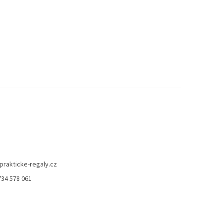
prakticke-regaly.cz
734 578 061