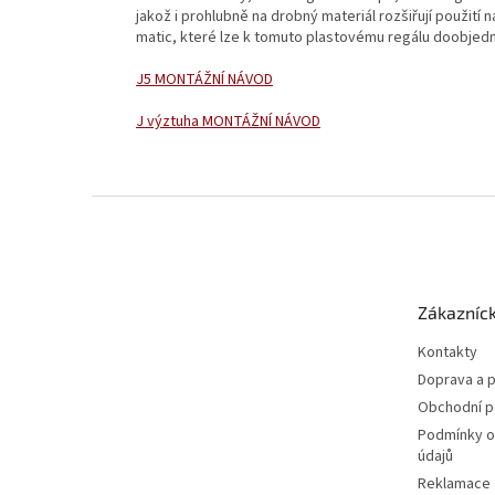
jakož i prohlubně na drobný materiál rozšiřují použití
matic, které lze k tomuto plastovému regálu doobjedn
J5 MONTÁŽNÍ NÁVOD
J výztuha MONTÁŽNÍ NÁVOD
Z
á
p
a
t
Zákazníck
í
Kontakty
Doprava a p
Obchodní 
Podmínky o
údajů
Reklamace a