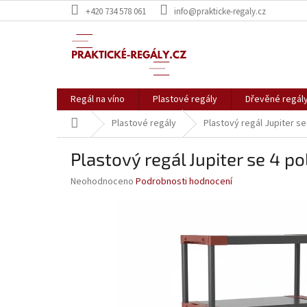
Přejít
+420 734 578 061
info@prakticke-regaly.cz
na
obsah
Regál na víno
Plastové regály
Dřevěné regál
Domů
Plastové regály
Plastový regál Jupiter s
Plastový regál Jupiter se 4 
Průměrné
Neohodnoceno
Podrobnosti hodnocení
hodnocení
produktu
je
0,0
z
5
hvězdiček.