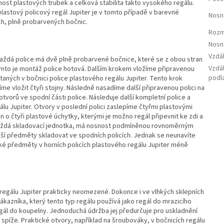
snost plastových trubek a celková stabilita takto vysokého regálu.
lastový policový regál Jupiter je v tomto případě v barevné
Nosn
ch, plně probarvených bočnic.
Rozm
Nosn
Vzdá
aždá police má dvě plně probarvené bočnice, které se z obou stran
Vzdál
 Tímto je montáž police hotová. Dalším krokem vložíme připravenou
podl
aných v bočnici police plastového regálu Jupiter. Tento krok
e vložit čtyři stojny. Následně nasadíme další připravenou polici na
orů ve spodní části police. Následuje další kompletní police a
u Jupiter. Otvory v poslední polici zaslepíme čtyřmi plastovými
n o čtyři plastové úchytky, kterými je možno regál připevnit ke zdi a
ako každá skladovací jednotka, má nosnost podmíněnou rovnoměrným
žší předměty skladovat ve spodních policích. Jednak se neunavíte
ké předměty v horních policích plastového regálu Jupiter méně
 regálu Jupiter prakticky neomezené. Dokonce i ve vlhkých sklepních
kazníka, který tento typ regálu používá jako regál do mrazicího
egál do koupelny. Jednoduchá údržba jej předurčuje pro uskladnění
 spíže. Praktické otvory, například na šroubováky, v bočnicích regálu