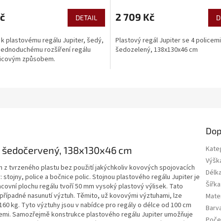
č
2 709 Kč
DETAIL
D
k plastovému regálu Jupiter, šedý,
Plastový regál Jupiter se 4 policemi
 jednoduchému rozšíření regálu
šedozelený, 138x130x46 cm
icovým způsobem.
Dop
i, šedočervený, 138x130x46 cm
Kate
Výšk
n z tvrzeného plastu bez použití jakýchkoliv kovových spojovacích
Délk
y: stojny, police a bočnice polic. Stojnou plastového regálu Jupiter je
Šířka
covní plochu regálu tvoří 50 mm vysoký plastový výlisek. Tato
o případné nasunutí výztuh. Těmito, už kovovými výztuhami, lze
Mater
 160 kg. Tyto výztuhy jsou v nabídce pro regály o délce od 100 cm
Barv
icemi. Samozřejmě konstrukce plastového regálu Jupiter umožňuje
Počet