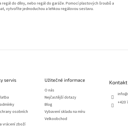
 na regál do dílny, nebo regál do garáže. Pomocí plastových šroubů a
at, vytvoříte jednoduchou a lehkou regálovou sestavu.
y servis
Užitečné informace
Kontakt
O nás
info
@
latba
Nejčastější dotazy
+420 
podmínky
Blog
chrany osobních
Vybavení skladu na míru
Velkoobchod
 vrácení zboží