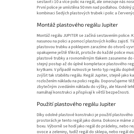
sestavit i 10 a více polic na regál, ale omezuje nás no
První police je umístěna 50 mm nad podlahou. Odolný p
kombinaci šedých plastových trubek i polic a červený
Montáž plastového regálu Jupiter
Montáž regálu JUPITER se začíná sestavením police. K
nasunou na polici a pomocí plastových kolíku zajistí.
plastovou trubku a poklepem zarazíme do otvorů vyvrt
opakujeme ještě třikrát, protože do každé police musím
plastové trubky a rovnoměrným tlakem zasuneme do otv
stejný postup až do úplné kompletace plastového regál
krytkami. V případě nutnosti je tento typ regálu doplně
zvýšit tak stabilitu regálu. Regál Jupiter, stejně j
rozložením nákladu na polici regálu. Doporučujeme tě
zbytečným zvedáním nákladu do výšky, ale hlavně leh
namáhají konstrukci a přispívají k větší bezpečnosti.
Použití plastového regálu Jupiter
Díky odolné plastové konstrukci je použití plastového
prostorách je tento regál jako doma. Dokonce máme zá
boxu. Výborně se hodí jako regál do prádelny, nebo r
ovoce a zeleniny, tudíž regál do sklepa, nebo regál do