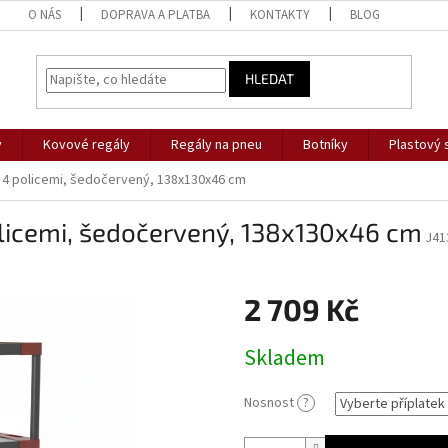
O NÁS
DOPRAVA A PLATBA
KONTAKTY
BLOG
HLEDAT
y
Kovové regály
Regály na pneu
Botníky
Plastový 
e 4 policemi, šedočervený, 138x130x46 cm
policemi, šedočervený, 138x130x46 cm
J41
2 709 Kč
Měrná
Skladem
cena:
Nosnost
?