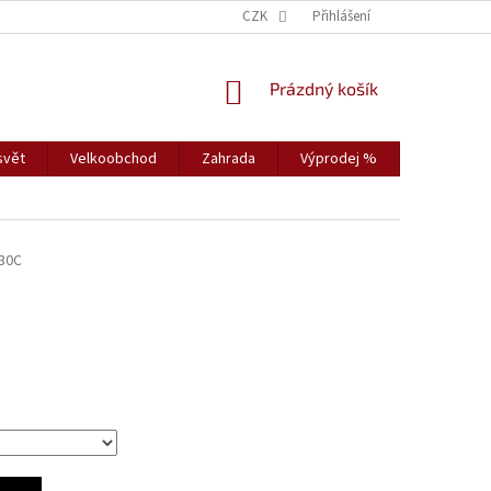
CZK
Přihlášení
NÁKUPNÍ
Prázdný košík
KOŠÍK
svět
Velkoobchod
Zahrada
Výprodej %
Vybavení s
30C