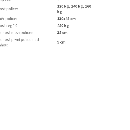
120 kg, 140 kg, 160
ost police
:
kg
ěr police
:
130x46 cm
ost regálů
:
480 kg
lenost mezi policemi
:
38 cm
enost první police nad
5 cm
ahou
: