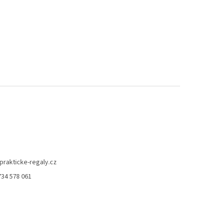
prakticke-regaly.cz
734 578 061