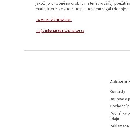
jakož i prohlubně na drobný materiál rozšiřují použití
matic, které lze k tomuto plastovému regálu doobjedn
J4 MONTÁŽNÍ NÁVOD
J výztuha MONTÁŽNÍ NÁVOD
Z
á
p
a
t
Zákazníck
í
Kontakty
Doprava a p
Obchodní 
Podmínky o
údajů
Reklamace a