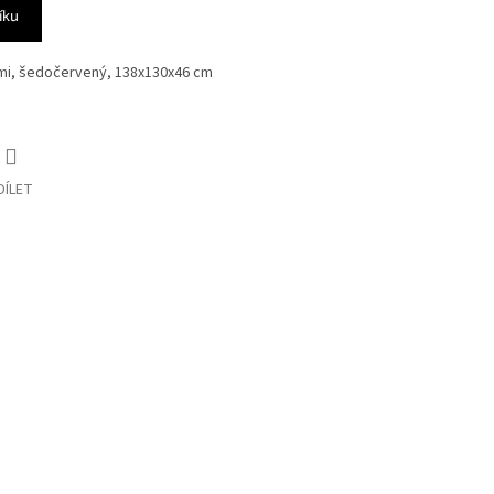
íku
cemi, šedočervený, 138x130x46 cm
DÍLET