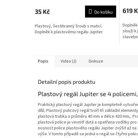
619 K
35 Kč
Do košíku
Doplněk 
Plastový, šestihranný šroub s maticí.
slouží k
Doplněk k plastovému regálu Jupiter.
stavebn
Popis
Videa (2)
Diskuze
Detailní popis produktu
Plastový regál Jupiter se 4 policem
Praktický plastový regál Jupiter je kompletně vytvoře
dílů. Plastový policový regál tvoří tři základní element
plastová trubka o průměru 40 mm a délce 420 mm,. Pra
plastová police je vevnitř dutá a opatřena vodítky pr
nosnost police plastového regálu Jupiter zvýšit až na
výše. V tomto případě se jedná o regál se čtyřmi pol