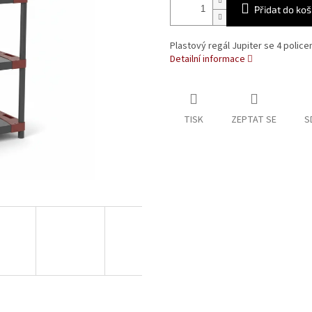
Přidat do koš
Plastový regál Jupiter se 4 poli
Detailní informace
TISK
ZEPTAT SE
S