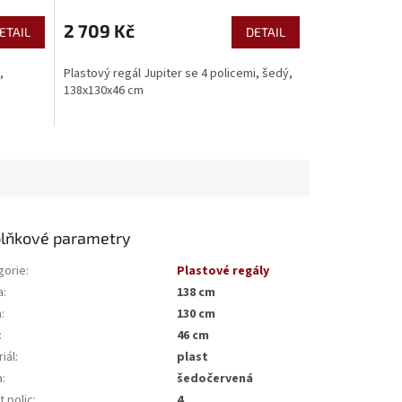
2 709 Kč
ETAIL
DETAIL
,
Plastový regál Jupiter se 4 policemi, šedý,
138x130x46 cm
lňkové parametry
gorie
:
Plastové regály
a
:
138 cm
a
:
130 cm
:
46 cm
iál
:
plast
a
:
šedočervená
 polic
:
4