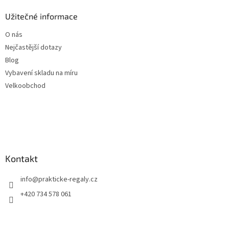
Užitečné informace
O nás
Nejčastější dotazy
Blog
Vybavení skladu na míru
Velkoobchod
Kontakt
info
@
prakticke-regaly.cz
+420 734 578 061