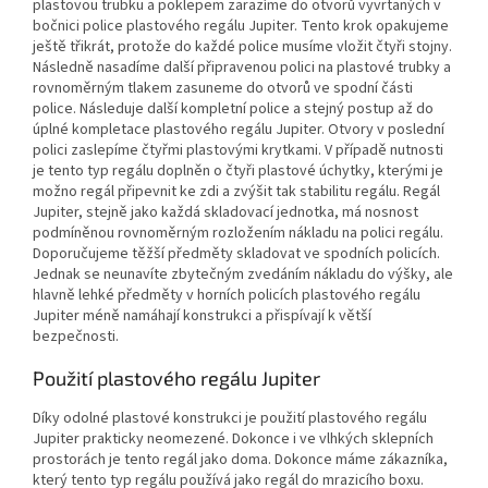
plastovou trubku a poklepem zarazíme do otvorů vyvrtaných v
bočnici police plastového regálu Jupiter. Tento krok opakujeme
ještě třikrát, protože do každé police musíme vložit čtyři stojny.
Následně nasadíme další připravenou polici na plastové trubky a
rovnoměrným tlakem zasuneme do otvorů ve spodní části
police. Následuje další kompletní police a stejný postup až do
úplné kompletace plastového regálu Jupiter. Otvory v poslední
polici zaslepíme čtyřmi plastovými krytkami. V případě nutnosti
je tento typ regálu doplněn o čtyři plastové úchytky, kterými je
možno regál připevnit ke zdi a zvýšit tak stabilitu regálu. Regál
Jupiter, stejně jako každá skladovací jednotka, má nosnost
podmíněnou rovnoměrným rozložením nákladu na polici regálu.
Doporučujeme těžší předměty skladovat ve spodních policích.
Jednak se neunavíte zbytečným zvedáním nákladu do výšky, ale
hlavně lehké předměty v horních policích plastového regálu
Jupiter méně namáhají konstrukci a přispívají k větší
bezpečnosti.
Použití plastového regálu Jupiter
Díky odolné plastové konstrukci je použití plastového regálu
Jupiter prakticky neomezené. Dokonce i ve vlhkých sklepních
prostorách je tento regál jako doma. Dokonce máme zákazníka,
který tento typ regálu používá jako regál do mrazicího boxu.