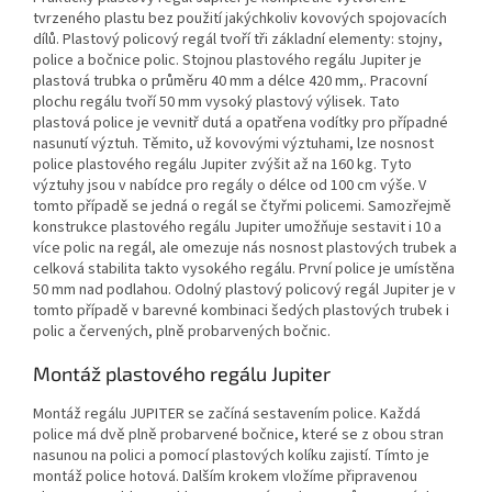
tvrzeného plastu bez použití jakýchkoliv kovových spojovacích
dílů. Plastový policový regál tvoří tři základní elementy: stojny,
police a bočnice polic. Stojnou plastového regálu Jupiter je
plastová trubka o průměru 40 mm a délce 420 mm,. Pracovní
plochu regálu tvoří 50 mm vysoký plastový výlisek. Tato
plastová police je vevnitř dutá a opatřena vodítky pro případné
nasunutí výztuh. Těmito, už kovovými výztuhami, lze nosnost
police plastového regálu Jupiter zvýšit až na 160 kg. Tyto
výztuhy jsou v nabídce pro regály o délce od 100 cm výše. V
tomto případě se jedná o regál se čtyřmi policemi. Samozřejmě
konstrukce plastového regálu Jupiter umožňuje sestavit i 10 a
více polic na regál, ale omezuje nás nosnost plastových trubek a
celková stabilita takto vysokého regálu. První police je umístěna
50 mm nad podlahou. Odolný plastový policový regál Jupiter je v
tomto případě v barevné kombinaci šedých plastových trubek i
polic a červených, plně probarvených bočnic.
Montáž plastového regálu Jupiter
Montáž regálu JUPITER se začíná sestavením police. Každá
police má dvě plně probarvené bočnice, které se z obou stran
nasunou na polici a pomocí plastových kolíku zajistí. Tímto je
montáž police hotová. Dalším krokem vložíme připravenou