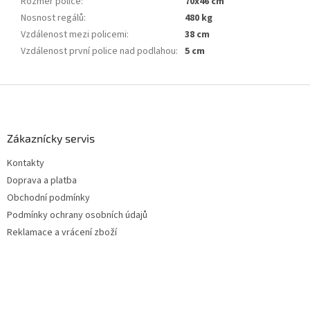
Rozměr police
:
70x46 cm
Nosnost regálů
:
480 kg
Vzdálenost mezi policemi
:
38 cm
Vzdálenost první police nad podlahou
:
5 cm
Z
á
p
a
Zákaznícky servis
t
Kontakty
í
Doprava a platba
Obchodní podmínky
Podmínky ochrany osobních údajů
Reklamace a vrácení zboží