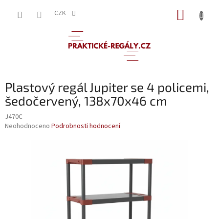
Přejít
NÁKUP
na
CZK
obsah
KOŠÍK
Plastový regál Jupiter se 4 policemi,
šedočervený, 138x70x46 cm
J470C
Průměrné
Neohodnoceno
Podrobnosti hodnocení
hodnocení
produktu
je
0,0
z
5
hvězdiček.