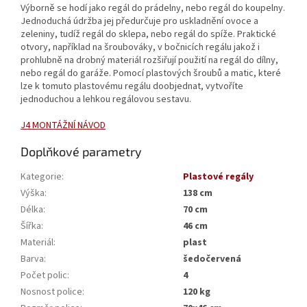
Výborně se hodí jako regál do prádelny, nebo regál do koupelny.
Jednoduchá údržba jej předurčuje pro uskladnění ovoce a
zeleniny, tudíž regál do sklepa, nebo regál do spíže. Praktické
otvory, například na šroubováky, v bočnicích regálu jakož i
prohlubně na drobný materiál rozšiřují použití na regál do dílny,
nebo regál do garáže. Pomocí plastových šroubů a matic, které
lze k tomuto plastovému regálu doobjednat, vytvoříte
jednoduchou a lehkou regálovou sestavu.
J4 MONTÁŽNÍ NÁVOD
Doplňkové parametry
Kategorie
:
Plastové regály
Výška
:
138 cm
Délka
:
70 cm
Šířka
:
46 cm
Materiál
:
plast
Barva
:
šedočervená
Počet polic
:
4
Nosnost police
:
120 kg