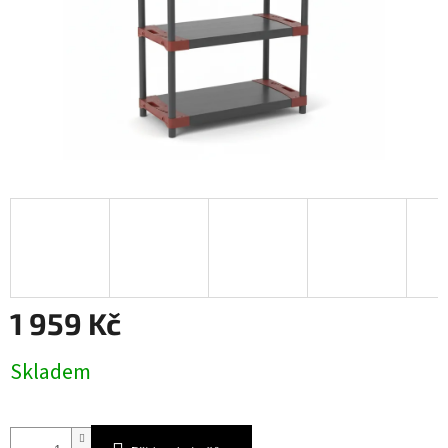
1 959 Kč
Měrná
Skladem
cena: