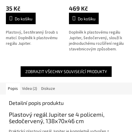
35 Kč
469 Kč
Do košíku
Do košíku
Plastový, šestihranný šroub s
Doplněk k plastovému regálu
maticí. Doplněk k plastovému
Jupiter, šedočervený, slouží k
regálu Jupiter.
jednoduchému rozšíření regálu
stavebnicovým způsobem.
ZOBRAZIT VŠECHNY SOUVISEJÍCÍ PRODUKTY
Popis
Videa (2)
Diskuze
Detailní popis produktu
Plastový regál Jupiter se 4 policemi,
šedočervený, 138x70x46 cm
Praktický plastový regál Jupiter je kompletně vytvořen z