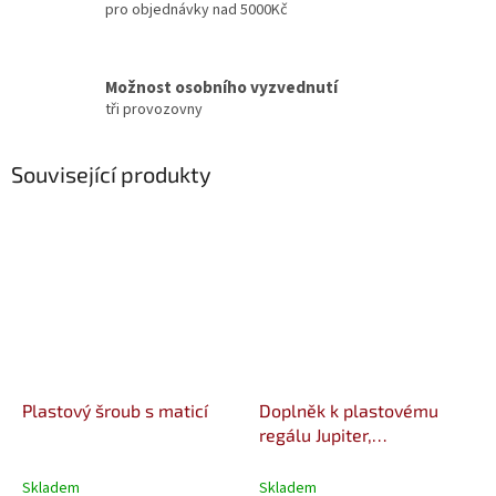
pro objednávky nad 5000Kč
Možnost osobního vyzvednutí
tři provozovny
Související produkty
Plastový šroub s maticí
Doplněk k plastovému
regálu Jupiter,
šedočervený, 45x70x46
cm
Skladem
Skladem