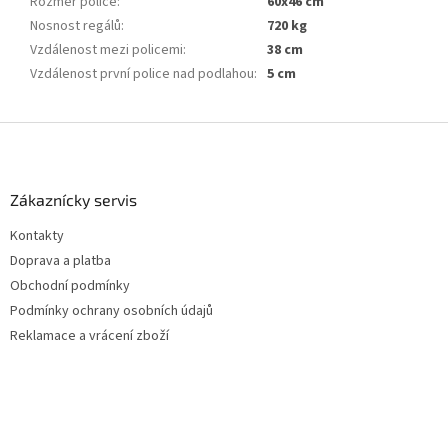
Rozměr police
:
60x46 cm
Nosnost regálů
:
720 kg
Vzdálenost mezi policemi
:
38 cm
Vzdálenost první police nad podlahou
:
5 cm
Z
á
p
a
Zákaznícky servis
t
Kontakty
í
Doprava a platba
Obchodní podmínky
Podmínky ochrany osobních údajů
Reklamace a vrácení zboží