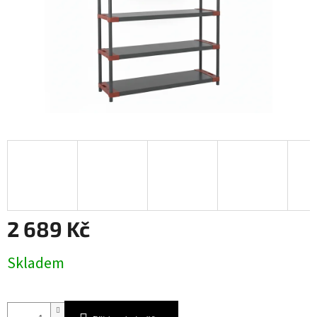
2 689 Kč
Měrná
Skladem
cena: