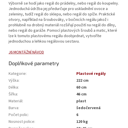
Výborně se hodí jako regál do prádelny, nebo regál do koupelny.
Jednoduchá údržba jej předurčuje pro uskladnění ovoce a
zeleniny, tudíž regál do sklepa, nebo regál do spíže. Praktické
otvory, například na šroubováky, v bočnicích regálu jakož i
prohlubně na drobný materiál rozšiřují použití na regál do dílny,
nebo regál do garáže. Pomocí plastových šroubů a matic, které
lze k tomuto plastovému regálu doobjednat, vytvoříte
jednoduchou a lehkou regálovou sestavu.
J6 MONTÁŽNÍ NÁVOD
Doplňkové parametry
Kategorie
:
Plastové regály
Výška
:
222 cm
Délka
:
60 cm
Šířka
:
46 cm
Materiál
:
plast
Barva
:
šedočervená
Počet polic
:
6
Nosnost police
:
120 kg