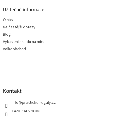
Užitečné informace
O nás
Nejčastější dotazy
Blog
Vybavení skladu na míru
Velkoobchod
Kontakt
info
@
prakticke-regaly.cz
+420 734 578 061