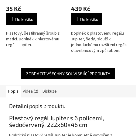
35 Kč
439 Kč
Do košíku
Do košíku
Plastový, šestihranný šroub s
Doplněk k plastovému regálu
maticí. Doplněk k plastovému
Jupiter, šedý, slouží k
regálu Jupiter.
jednoduchému rozšíření regálu
stavebnicovým způsobem.
ZOBRAZIT VŠECHNY SOUVISEJÍCÍ PRODUKTY
Popis
Videa (2)
Diskuze
Detailní popis produktu
Plastový regál Jupiter s 6 policemi,
šedočervený, 222x60x46 cm
Praktický plastový regál Jupiter je kompletně vytvořen z