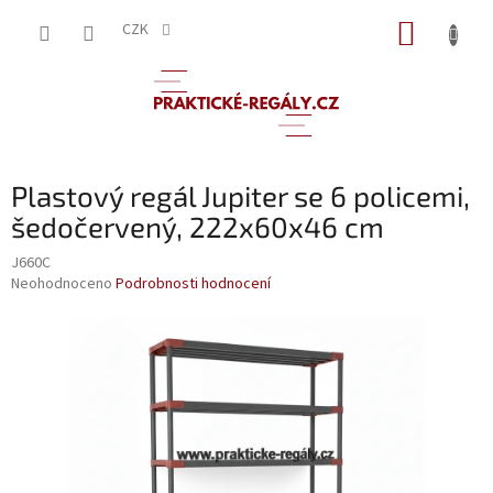
Přejít
NÁKUP
na
CZK
obsah
KOŠÍK
Plastový regál Jupiter se 6 policemi,
šedočervený, 222x60x46 cm
J660C
Průměrné
Neohodnoceno
Podrobnosti hodnocení
hodnocení
produktu
je
0,0
z
5
hvězdiček.