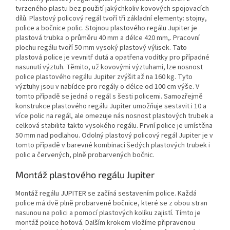
tvrzeného plastu bez použití jakýchkoliv kovových spojovacích
dílů. Plastový policový regál tvoří tři základní elementy: stojny,
police a bočnice polic. Stojnou plastového regálu Jupiter je
plastová trubka o průměru 40 mm a délce 420 mm,. Pracovní
plochu regálu tvoří 50 mm vysoký plastový výlisek. Tato
plastová police je vevnitř dutá a opatřena vodítky pro případné
nasunutí výztuh. Těmito, už kovovými výztuhami, lze nosnost
police plastového regálu Jupiter zvýšit až na 160 kg. Tyto
výztuhy jsou v nabídce pro regály o délce od 100 cm výše. V
tomto případě se jedná o regál s šesti policemi. Samozřejmě
konstrukce plastového regálu Jupiter umožňuje sestavit i 10 a
více polic na regál, ale omezuje nás nosnost plastových trubek a
celková stabilita takto vysokého regálu. První police je umístěna
50 mm nad podlahou. Odolný plastový policový regál Jupiter je v
tomto případě v barevné kombinaci šedých plastových trubek i
polic a červených, plně probarvených bočnic.
Montáž plastového regálu Jupiter
Montáž regálu JUPITER se začíná sestavením police. Každá
police má dvě plně probarvené bočnice, které se z obou stran
nasunou na polici a pomocí plastových kolíku zajistí. Tímto je
montáž police hotová. Dalším krokem vložíme připravenou