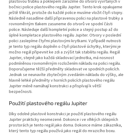
plastovou trubku a poklepem zarazíme do otvorů vyvrtaných v
bočnici police plastového regálu Jupiter. Tento krok opakujeme
ještě třikrát, protože do každé police musíme vložit čtyři stojny.
Následně nasadíme další připravenou polici na plastové trubky a
rovnoměrným tlakem zasuneme do otvorů ve spodní části
police. Následuje další kompletní police a stejný postup až do
úplné kompletace plastového regálu Jupiter. Otvory v poslední
polici zaslepíme čtyřmi plastovými krytkami. V případě nutnosti
je tento typ regálu doplněn o čtyři plastové úchytky, kterými je
možno regál připevnit ke zdi a zvýšit tak stabilitu regálu. Regál
Jupiter, stejně jako každá skladovací jednotka, má nosnost
podmíněnou rovnoměrným rozložením nákladu na polici regálu.
Doporučujeme těžší předměty skladovat ve spodních policích.
Jednak se neunavíte zbytečným zvedáním nákladu do výšky, ale
hlavně lehké předměty v horních policích plastového regálu
Jupiter méně namáhají konstrukci a přispívají k větší
bezpečnosti.
Použití plastového regálu Jupiter
Díky odolné plastové konstrukci je použití plastového regálu
Jupiter prakticky neomezené. Dokonce i ve vlhkých sklepních
prostorách je tento regál jako doma. Dokonce máme zákazníka,
který tento typ regálu používá jako regál do mrazicího boxu.