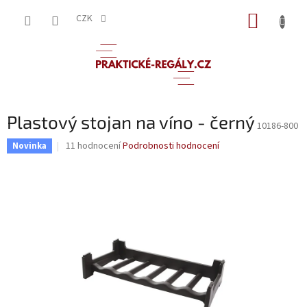
Přejít
NÁKUP
na
CZK
obsah
KOŠÍK
Plastový stojan na víno - černý
10186-800
Průměrné
11 hodnocení
Podrobnosti hodnocení
Novinka
hodnocení
produktu
je
3,5
z
5
hvězdiček.