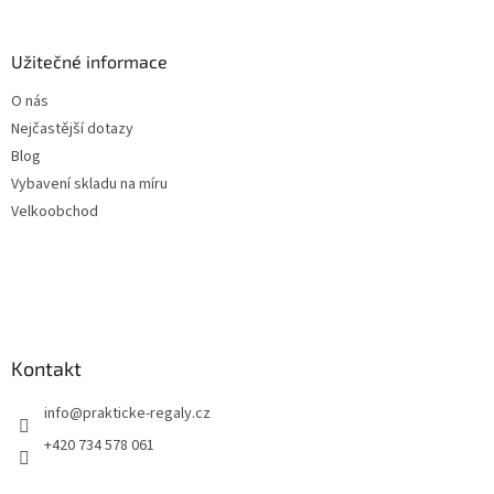
Užitečné informace
O nás
Nejčastější dotazy
Blog
Vybavení skladu na míru
Velkoobchod
Kontakt
info
@
prakticke-regaly.cz
+420 734 578 061