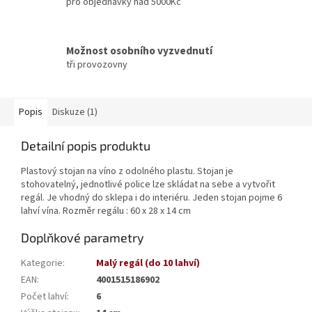
pro objednávky nad 5000Kč
Možnost osobního vyzvednutí
tři provozovny
Popis
Diskuze (1)
Detailní popis produktu
Plastový stojan na víno z odolného plastu. Stojan je
stohovatelný, jednotlivé police lze skládat na sebe a vytvořit
regál. Je vhodný do sklepa i do interiéru. Jeden stojan pojme 6
lahví vína. Rozměr regálu : 60 x 28 x 14 cm
Doplňkové parametry
Kategorie
:
Malý regál (do 10 lahví)
EAN
:
4001515186902
Počet lahví
:
6