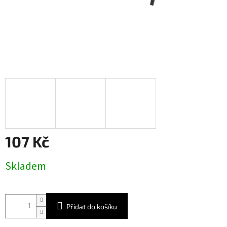
107 Kč
Měrná
Skladem
cena:
Přidat do košíku