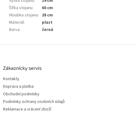
Výška stojanu
:
14 cm
Šířka stojanu
:
60 cm
Hloubka stojanu
:
28 cm
Materiál
:
plast
Barva
:
černá
Z
á
p
a
Zákaznícky servis
t
Kontakty
í
Doprava a platba
Obchodní podmínky
Podmínky ochrany osobních údajů
Reklamace a vrácení zboží