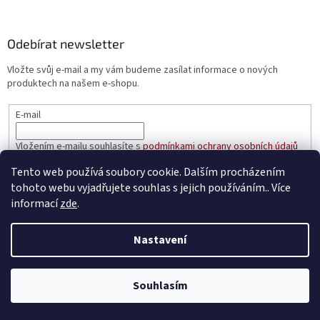
Odebírat newsletter
Vložte svůj e-mail a my vám budeme zasílat informace o nových
produktech na našem e-shopu.
E-mail
Vložením e-mailu souhlasíte s
podmínkami ochrany osobních údajů
Tento web používá soubory cookie. Dalším procházením
PŘIHLÁSIT SE
tohoto webu vyjadřujete souhlas s jejich používáním.. Více
informací
zde
.
Nastavení
Vytvořil Shoptet
Souhlasím
Copyright 2026
prakticke-regaly.cz
. Všechna práva vyhrazena.