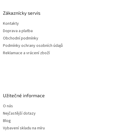
p
a
Zákaznícky servis
t
Kontakty
í
Doprava a platba
Obchodní podmínky
Podmínky ochrany osobních údajů
Reklamace a vrácení zboží
Užitečné informace
O nás
Nejčastější dotazy
Blog
Vybavení skladu na míru