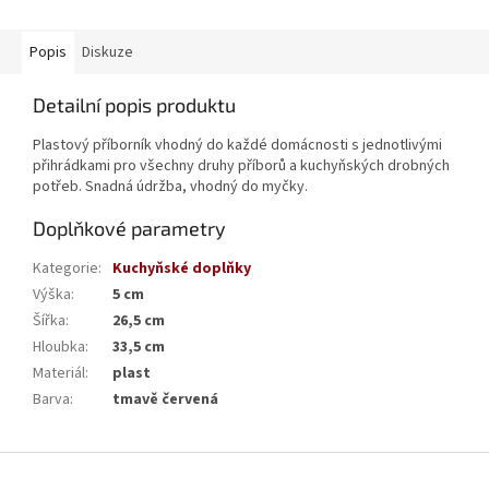
Popis
Diskuze
Detailní popis produktu
Plastový příborník vhodný do každé domácnosti s jednotlivými
přihrádkami pro všechny druhy příborů a kuchyňských drobných
potřeb. Snadná údržba, vhodný do myčky.
Doplňkové parametry
Kategorie
:
Kuchyňské doplňky
Výška
:
5 cm
Šířka
:
26,5 cm
Hloubka
:
33,5 cm
Materiál
:
plast
Barva
:
tmavě červená
Z
á