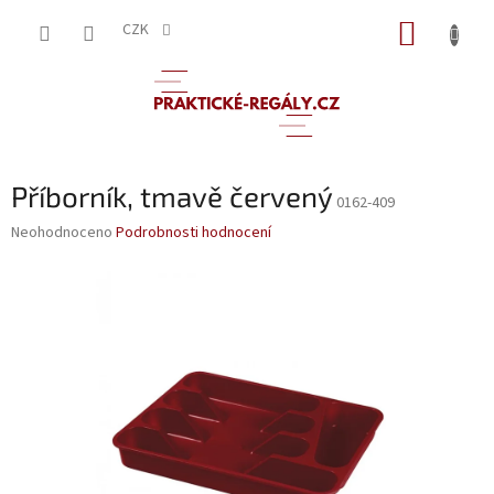
Přejít
NÁKUP
na
CZK
obsah
KOŠÍK
Příborník, tmavě červený
0162-409
Průměrné
Neohodnoceno
Podrobnosti hodnocení
hodnocení
produktu
je
0,0
z
5
hvězdiček.