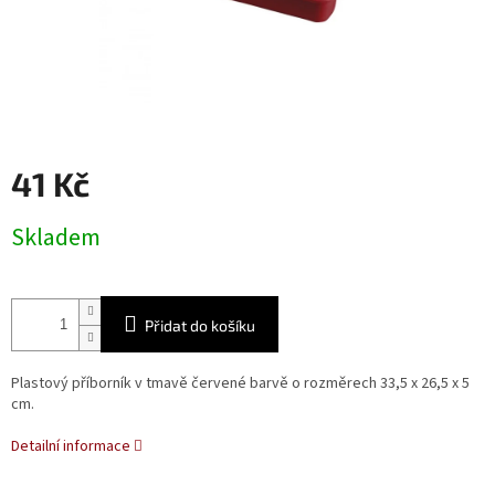
41 Kč
Měrná
Skladem
cena:
Přidat do košíku
Plastový příborník v tmavě červené barvě o rozměrech 33,5 x 26,5 x 5
cm.
Detailní informace