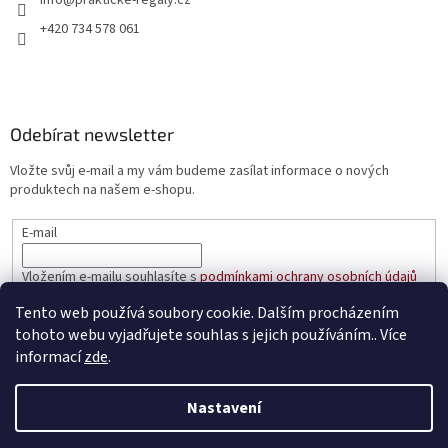
+420 734 578 061
Odebírat newsletter
Vložte svůj e-mail a my vám budeme zasílat informace o nových
produktech na našem e-shopu.
E-mail
Vložením e-mailu souhlasíte s
podmínkami ochrany osobních údajů
Tento web používá soubory cookie. Dalším procházením
PŘIHLÁSIT SE
tohoto webu vyjadřujete souhlas s jejich používáním.. Více
informací
zde
.
Nastavení
Vytvořil Shoptet