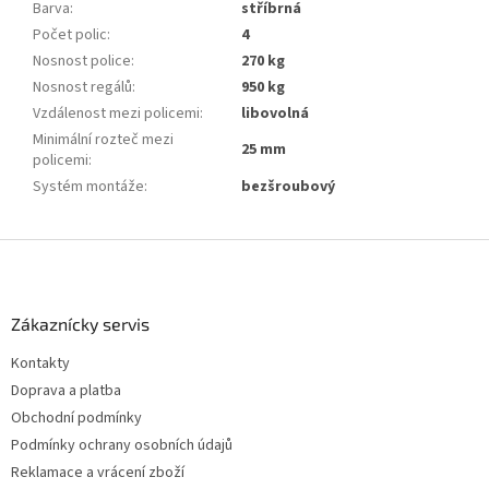
Barva
:
stříbrná
Počet polic
:
4
Nosnost police
:
270 kg
Nosnost regálů
:
950 kg
Vzdálenost mezi policemi
:
libovolná
Minimální rozteč mezi
25 mm
policemi
:
Systém montáže
:
bezšroubový
Z
á
p
a
Zákaznícky servis
t
Kontakty
í
Doprava a platba
Obchodní podmínky
Podmínky ochrany osobních údajů
Reklamace a vrácení zboží