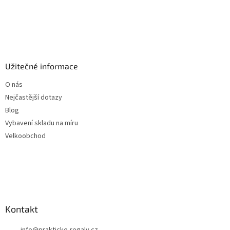
Užitečné informace
O nás
Nejčastější dotazy
Blog
Vybavení skladu na míru
Velkoobchod
Kontakt
info
@
prakticke-regaly.cz