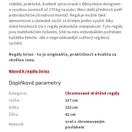
stabilní, praktické, kvalitně zpracované s důmyslným designem
a vysokou nosností až 270 kg na polici. Mezi další přednosti patří
jednoduchá bezšroubová montáž. Regál je možné také
demontovat a následně složit za účelem jiného využití. Díky
nízké hmotnosti lze s regály jednoduše manipulovat. Tyto regály
jsou multifunkčním řešením, šité na míru individuálním potřebám
každého klienta. Jde o nejprodávanější světový regálový
systém.
Regály Sirius - to je originalita, praktičnost a kvalita za
skvělou cenu.
Návod k regálu Sirius
Doplňkové parametry
Kategorie
:
Chromované drátěné regály
Výška
:
137 cm
Délka
:
122 cm
Šířka
:
61 cm
ocel s chromovaným
Materiál
:
povlakem