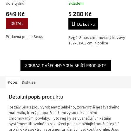
do 3 týdnů
Skladem
649 Kč
5 280 Kč
DETAIL
Do košíku
Přídavná police Sirius
Regál Sirius chromovaný kovový
137x61x61 cm, 4 police
ZOBRAZIT VŠECHNY SOUVISEJÍCÍ PRODUKTY
Popis
Diskuze
Detailní popis produktu
Regály Sirius jsou vyrobeny z lehkého, zdravotně nezávadného
materiálu, který je opatřen třemi vysoce kvalitními
chromovanými povlaky. Tyto regály se vyznačují unikátním
systémem libovolného rozložení polic umožňující použití regálů
pro široké spektrum sortimentu různých velikostí a druhů. Jsou