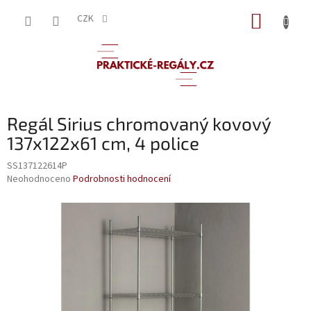
Přejít
NÁKUP
na
CZK
obsah
KOŠÍK
Regál Sirius chromovaný kovový
137x122x61 cm, 4 police
SS137122614P
Průměrné
Neohodnoceno
Podrobnosti hodnocení
hodnocení
produktu
je
0,0
z
5
hvězdiček.