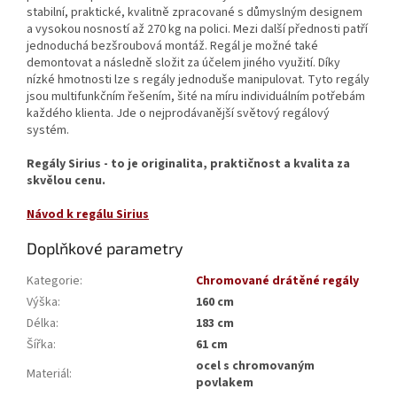
stabilní, praktické, kvalitně zpracované s důmyslným designem
a vysokou nosností až 270 kg na polici. Mezi další přednosti patří
jednoduchá bezšroubová montáž. Regál je možné také
demontovat a následně složit za účelem jiného využití. Díky
nízké hmotnosti lze s regály jednoduše manipulovat. Tyto regály
jsou multifunkčním řešením, šité na míru individuálním potřebám
každého klienta. Jde o nejprodávanější světový regálový
systém.
Regály Sirius - to je originalita, praktičnost a kvalita za
skvělou cenu.
Návod k regálu Sirius
Doplňkové parametry
Kategorie
:
Chromované drátěné regály
Výška
:
160 cm
Délka
:
183 cm
Šířka
:
61 cm
ocel s chromovaným
Materiál
:
povlakem