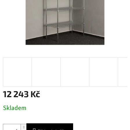
12 243 Kč
Měrná
Skladem
cena: