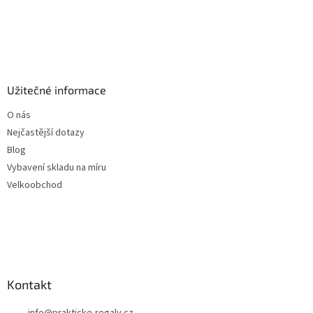
Užitečné informace
O nás
Nejčastější dotazy
Blog
Vybavení skladu na míru
Velkoobchod
Kontakt
info
@
prakticke-regaly.cz