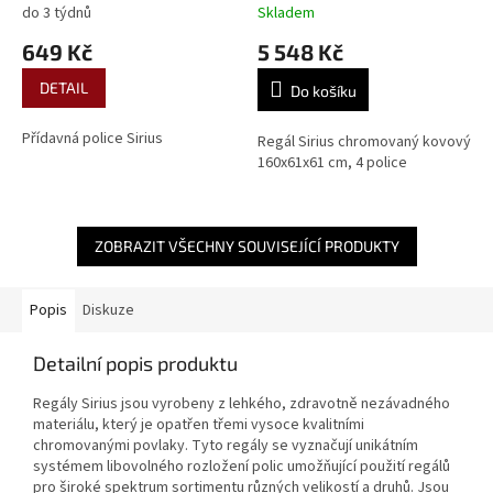
do 3 týdnů
Skladem
649 Kč
5 548 Kč
DETAIL
Do košíku
Přídavná police Sirius
Regál Sirius chromovaný kovový
160x61x61 cm, 4 police
ZOBRAZIT VŠECHNY SOUVISEJÍCÍ PRODUKTY
Popis
Diskuze
Detailní popis produktu
Regály Sirius jsou vyrobeny z lehkého, zdravotně nezávadného
materiálu, který je opatřen třemi vysoce kvalitními
chromovanými povlaky. Tyto regály se vyznačují unikátním
systémem libovolného rozložení polic umožňující použití regálů
pro široké spektrum sortimentu různých velikostí a druhů. Jsou