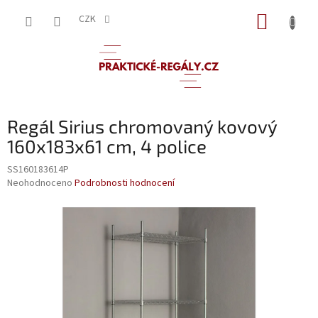
Přejít
NÁKUP
na
CZK
obsah
KOŠÍK
Regál Sirius chromovaný kovový
160x183x61 cm, 4 police
SS160183614P
Průměrné
Neohodnoceno
Podrobnosti hodnocení
hodnocení
produktu
je
0,0
z
5
hvězdiček.