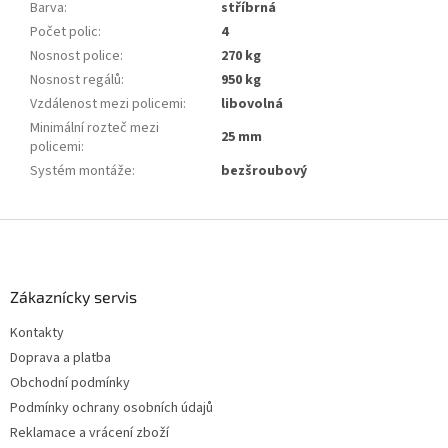
Barva
:
stříbrná
Počet polic
:
4
Nosnost police
:
270 kg
Nosnost regálů
:
950 kg
Vzdálenost mezi policemi
:
libovolná
Minimální rozteč mezi
25 mm
policemi
:
Systém montáže
:
bezšroubový
Z
á
p
a
Zákaznícky servis
t
Kontakty
í
Doprava a platba
Obchodní podmínky
Podmínky ochrany osobních údajů
Reklamace a vrácení zboží