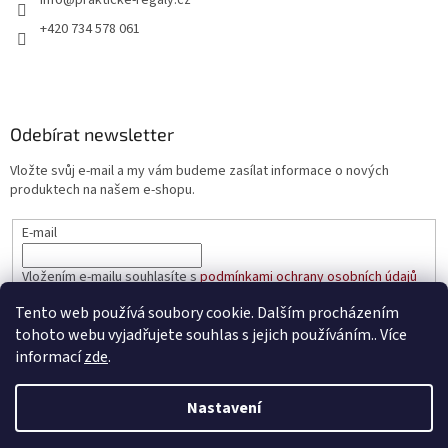
+420 734 578 061
Odebírat newsletter
Vložte svůj e-mail a my vám budeme zasílat informace o nových
produktech na našem e-shopu.
E-mail
Vložením e-mailu souhlasíte s
podmínkami ochrany osobních údajů
Tento web používá soubory cookie. Dalším procházením
PŘIHLÁSIT SE
tohoto webu vyjadřujete souhlas s jejich používáním.. Více
informací
zde
.
Nastavení
Vytvořil Shoptet