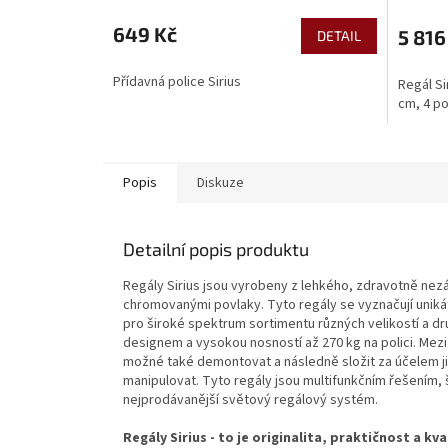
649 Kč
5 816
DETAIL
Přídavná police Sirius
Regál S
cm, 4 po
Popis
Diskuze
Detailní popis produktu
Regály Sirius jsou vyrobeny z lehkého, zdravotně nezá
chromovanými povlaky. Tyto regály se vyznačují uniká
pro široké spektrum sortimentu různých velikostí a dr
designem a vysokou nosností až 270 kg na polici. Mez
možné také demontovat a následně složit za účelem jin
manipulovat. Tyto regály jsou multifunkčním řešením, 
nejprodávanější světový regálový systém.
Regály Sirius - to je originalita, praktičnost a kv