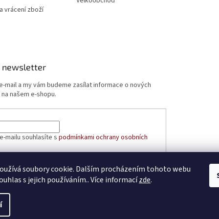
Velkoobchod
 vrácení zboží
 newsletter
 e-mail a my vám budeme zasílat informace o nových
 na našem e-shopu.
e-mailu souhlasíte s
podmínkami ochrany osobních
oužívá soubory cookie. Dalším procházením tohoto webu
ÁSIT SE
ouhlas s jejich používáním.. Více informací
zde
.
í
azena.