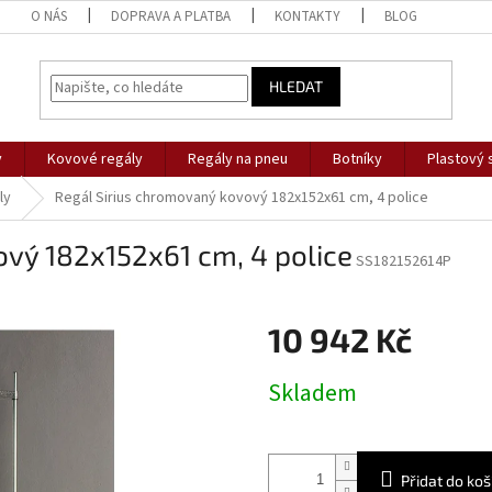
O NÁS
DOPRAVA A PLATBA
KONTAKTY
BLOG
HLEDAT
y
Kovové regály
Regály na pneu
Botníky
Plastový 
ly
Regál Sirius chromovaný kovový 182x152x61 cm, 4 police
ový 182x152x61 cm, 4 police
SS182152614P
10 942 Kč
Měrná
Skladem
cena:
Přidat do koš