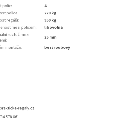
 polic
:
4
ost police
:
270 kg
ost regálů
:
950 kg
lenost mezi policemi
:
libovolná
ální rozteč mezi
25 mm
cemi
:
ém montáže
:
bezšroubový
prakticke-regaly.cz
734 578 061