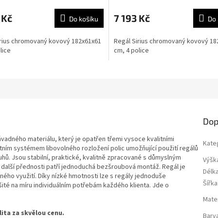
 Kč
7 193 Kč
Do košíku
Do 
irius chromovaný kovový 182x61x61
Regál Sirius chromovaný kovový 18
lice
cm, 4 police
Dop
vadného materiálu, který je opatřen třemi vysoce kvalitními
Kate
tním systémem libovolného rozložení polic umožňující použití regálů
uhů. Jsou stabilní, praktické, kvalitně zpracované s důmyslným
Výšk
i další přednosti patří jednoduchá bezšroubová montáž. Regál je
Délk
ého využití. Díky nízké hmotnosti lze s regály jednoduše
Šířka
šité na míru individuálním potřebám každého klienta. Jde o
Mater
alita za skvělou cenu.
Barv