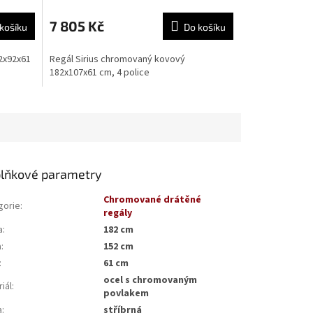
7 805 Kč
košíku
Do košíku
2x92x61
Regál Sirius chromovaný kovový
182x107x61 cm, 4 police
lňkové parametry
Chromované drátěné
gorie
:
regály
a
:
182 cm
a
:
152 cm
:
61 cm
ocel s chromovaným
iál
:
povlakem
a
:
stříbrná