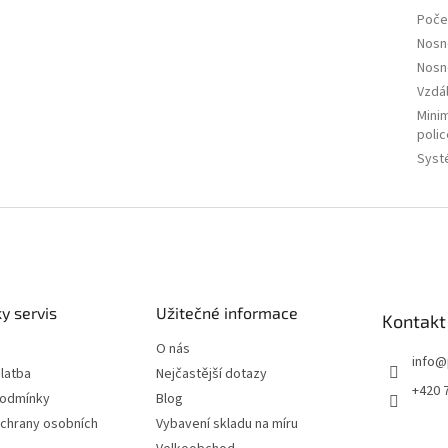
Počet
Nosn
Nosn
Vzdá
Minim
poli
Syst
y servis
Užitečné informace
Kontakt
O nás
info
@
latba
Nejčastější dotazy
+420 
podmínky
Blog
chrany osobních
Vybavení skladu na míru