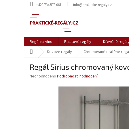
Přejít
+420 734 578 061
info@prakticke-regaly.cz
na
obsah
Regál na víno
Plastové regály
Dřevěné regál
Domů
Kovové regály
Chromované drátěné regá
Regál Sirius chromovaný kov
Průměrné
Neohodnoceno
Podrobnosti hodnocení
hodnocení
produktu
je
0,0
z
5
hvězdiček.