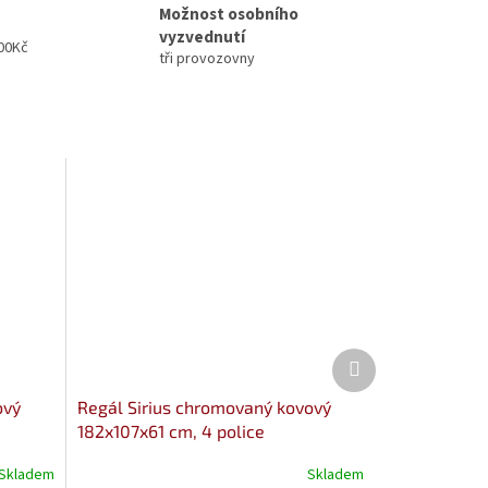
Možnost osobního
vyzvednutí
00Kč
tři provozovny
Další
produkt
ový
Regál Sirius chromovaný kovový
182x107x61 cm, 4 police
Skladem
Skladem