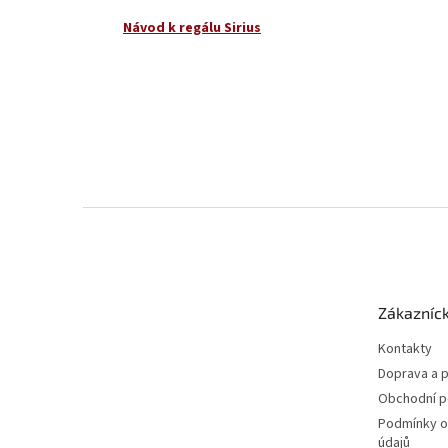
Návod k regálu Sirius
Z
á
p
a
t
Zákazníck
í
Kontakty
Doprava a p
Obchodní 
Podmínky o
údajů