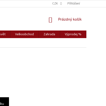
CZK
Přihlášení
NÁKUPNÍ
Prázdný košík
KOŠÍK
svět
Velkoobchod
Zahrada
Výprodej %
Vybavení s
íku