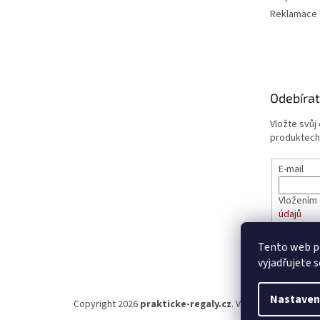
Reklamace a
Odebírat
Vložte svůj
produktech
E-mail
Vložením 
údajů
Tento web p
PŘIHL
vyjadřujete s
Nastaven
Copyright 2026
prakticke-regaly.cz
. Všechna práva vyhr