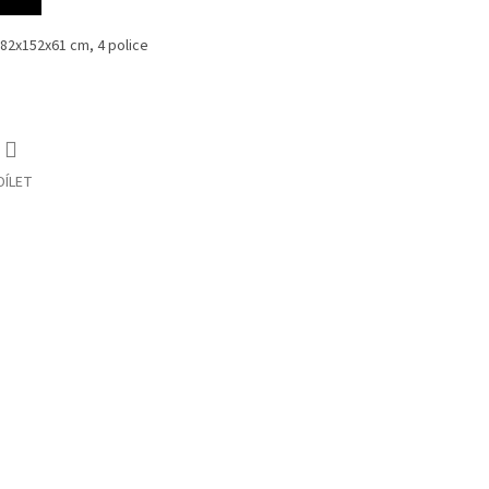
82x152x61 cm, 4 police
DÍLET