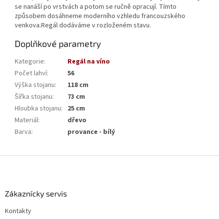
se nanáší po vrstvách a potom se ručně opracují. Tímto
způsobem dosáhneme moderního vzhledu francouzského
venkova.Regál dodáváme v rozloženém stavu.
Doplňkové parametry
Kategorie
:
Regál na víno
Počet lahví
:
56
Výška stojanu
:
118 cm
Šířka stojanu
:
73 cm
Hloubka stojanu
:
25 cm
Materiál
:
dřevo
Barva
:
provance - bílý
Z
á
p
a
Zákaznícky servis
t
Kontakty
í