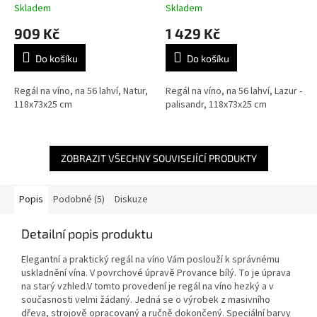
Skladem
Skladem
909 Kč
1 429 Kč
Do košíku
Do košíku
Regál na víno, na 56 lahví, Natur,
Regál na víno, na 56 lahví, Lazur -
118x73x25 cm
palisandr, 118x73x25 cm
ZOBRAZIT VŠECHNY SOUVISEJÍCÍ PRODUKTY
Popis
Podobné (5)
Diskuze
Detailní popis produktu
Elegantní a praktický regál na víno Vám poslouží k správnému
uskladnění vína. V povrchové úpravě Provance bílý. To je úprava
na starý vzhled.V tomto provedení je regál na víno hezký a v
současnosti velmi žádaný. Jedná se o výrobek z masivního
dřeva, strojově opracovaný a ručně dokončený. Speciální barvy