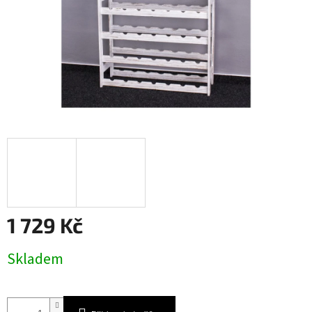
1 729 Kč
Měrná
Skladem
cena: