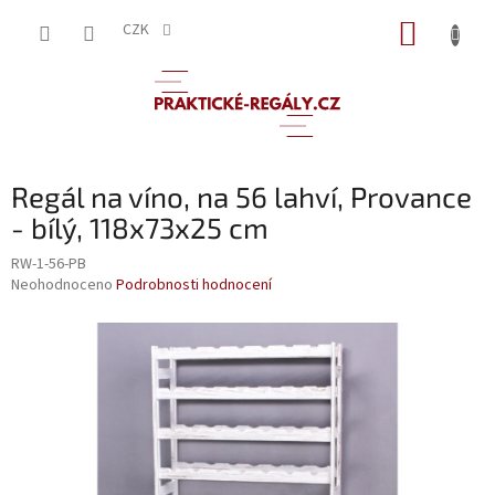
Přejít
NÁKUP
na
CZK
obsah
KOŠÍK
Regál na víno, na 56 lahví, Provance
- bílý, 118x73x25 cm
RW-1-56-PB
Průměrné
Neohodnoceno
Podrobnosti hodnocení
hodnocení
produktu
je
0,0
z
5
hvězdiček.