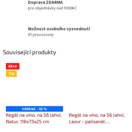
Doprava ZDARMA
pro objednávky nad 5000Kč
Možnost osobního vyzvednutí
tři provozovny
Související produkty
Akce
Tip
1 019 Kč
–10 %
Regál na víno, na 56 lahví,
Regál na víno, na 56 lahví,
Natur, 118x73x25 cm
Lazur - palisandr,
118x73x25 cm