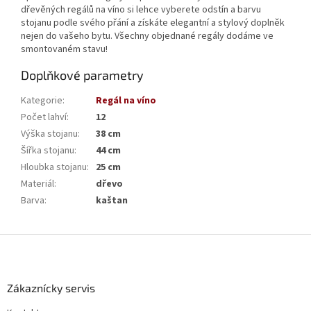
dřevěných regálů na víno si lehce vyberete odstín a barvu
stojanu podle svého přání a získáte elegantní a stylový doplněk
nejen do vašeho bytu. Všechny objednané regály dodáme ve
smontovaném stavu!
Doplňkové parametry
Kategorie
:
Regál na víno
Počet lahví
:
12
Výška stojanu
:
38 cm
Šířka stojanu
:
44 cm
Hloubka stojanu
:
25 cm
Materiál
:
dřevo
Barva
:
kaštan
Z
á
p
a
Zákaznícky servis
t