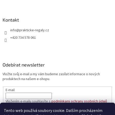
Kontakt
info
@
prakticke-regaly.cz
+420 734 578 061
Odebírat newsletter
Vložte svůj e-mail a my vám budeme zasílat informace o nových
produktech na našem e-shopu.
E-mail
Vložením e-mailu souhlasíte s
podmínkami ochrany osobních údajů
Tento web používá soubory cookie. Dalším procházením
PŘIHLÁSIT SE