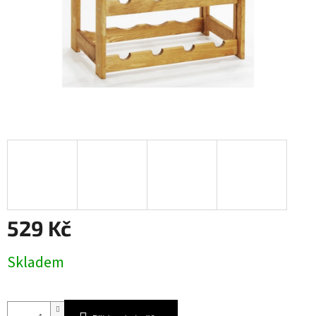
529 Kč
Měrná
Skladem
cena: