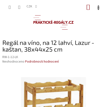
Přejít
NÁKUP
na
CZK
obsah
KOŠÍK
Regál na víno, na 12 lahví, Lazur -
kaštan, 38x44x25 cm
RW-1-12-LK
Průměrné
Neohodnoceno
Podrobnosti hodnocení
hodnocení
produktu
je
0,0
z
5
hvězdiček.