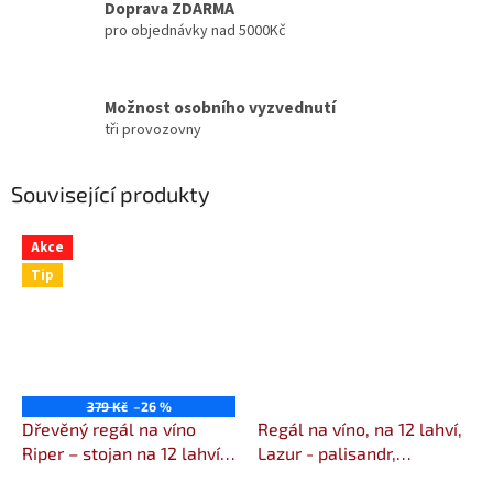
Doprava ZDARMA
pro objednávky nad 5000Kč
Možnost osobního vyzvednutí
tři provozovny
Související produkty
Akce
Tip
379 Kč
–26 %
Dřevěný regál na víno
Regál na víno, na 12 lahví,
Riper – stojan na 12 lahví –
Lazur - palisandr,
přírodní (natur) –
38x44x25 cm