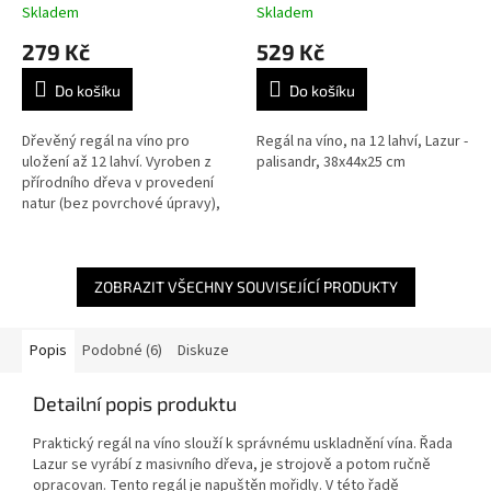
38×44×25 cm
Skladem
Skladem
279 Kč
529 Kč
Do košíku
Do košíku
Dřevěný regál na víno pro
Regál na víno, na 12 lahví, Lazur -
uložení až 12 lahví. Vyroben z
palisandr, 38x44x25 cm
přírodního dřeva v provedení
natur (bez povrchové úpravy),
vhodný do kuchyně, sklepa
nebo vinotéky.Stabilní
konstrukce...
ZOBRAZIT VŠECHNY SOUVISEJÍCÍ PRODUKTY
Popis
Podobné (6)
Diskuze
Detailní popis produktu
Praktický regál na víno slouží k správnému uskladnění vína. Řada
Lazur se vyrábí z masivního dřeva, je strojově a potom ručně
opracovan. Tento regál je napuštěn mořidly. V této řadě