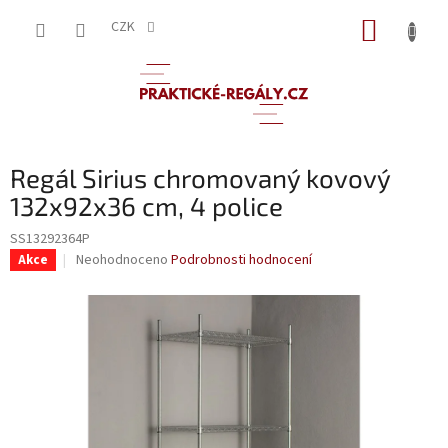
Přejít
NÁKUP
na
CZK
obsah
KOŠÍK
Regál Sirius chromovaný kovový
132x92x36 cm, 4 police
SS13292364P
Průměrné
Neohodnoceno
Podrobnosti hodnocení
Akce
hodnocení
produktu
je
0,0
z
5
hvězdiček.