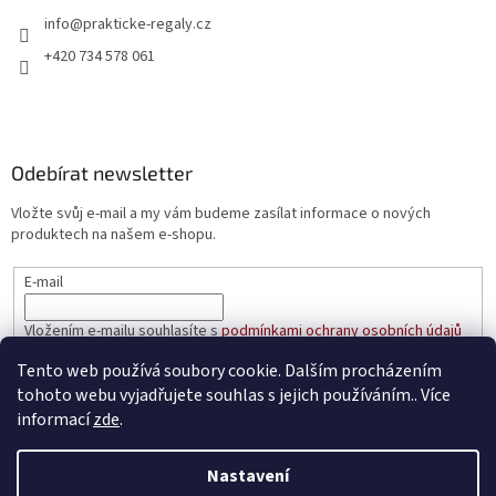
info
@
prakticke-regaly.cz
+420 734 578 061
Odebírat newsletter
Vložte svůj e-mail a my vám budeme zasílat informace o nových
produktech na našem e-shopu.
E-mail
Vložením e-mailu souhlasíte s
podmínkami ochrany osobních údajů
Tento web používá soubory cookie. Dalším procházením
PŘIHLÁSIT SE
tohoto webu vyjadřujete souhlas s jejich používáním.. Více
informací
zde
.
Nastavení
Vytvořil Shoptet