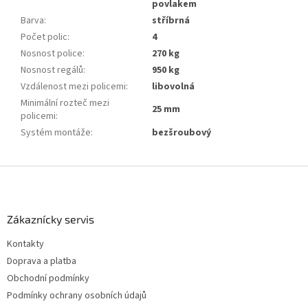
povlakem
Barva
:
stříbrná
Počet polic
:
4
Nosnost police
:
270 kg
Nosnost regálů
:
950 kg
Vzdálenost mezi policemi
:
libovolná
Minimální rozteč mezi
25 mm
policemi
:
Systém montáže
:
bezšroubový
Z
á
p
a
Zákaznícky servis
t
Kontakty
í
Doprava a platba
Obchodní podmínky
Podmínky ochrany osobních údajů