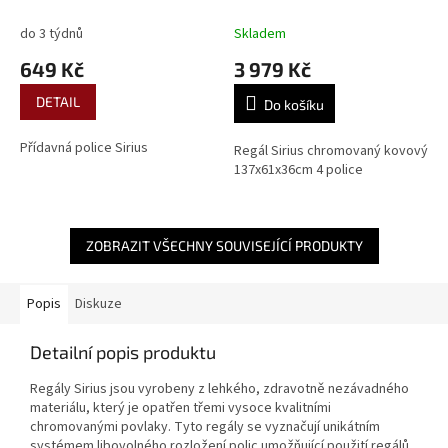
police
do 3 týdnů
Skladem
649 Kč
3 979 Kč
DETAIL
Do košíku
Přídavná police Sirius
Regál Sirius chromovaný kovový
137x61x36cm 4 police
ZOBRAZIT VŠECHNY SOUVISEJÍCÍ PRODUKTY
Popis
Diskuze
Detailní popis produktu
Regály Sirius jsou vyrobeny z lehkého, zdravotně nezávadného
materiálu, který je opatřen třemi vysoce kvalitními
chromovanými povlaky. Tyto regály se vyznačují unikátním
systémem libovolného rozložení polic umožňující použití regálů