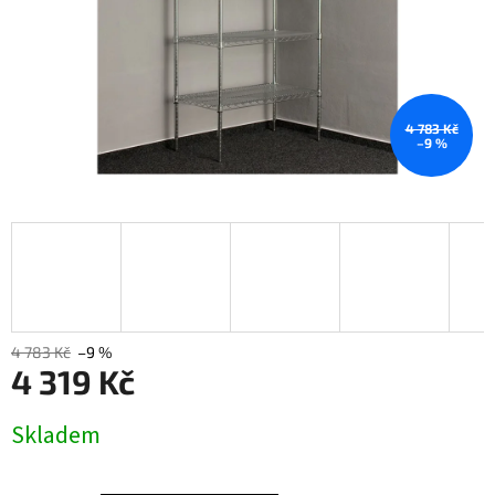
4 783 Kč
–9 %
4 783 Kč
–9 %
4 319 Kč
Měrná
Skladem
cena: