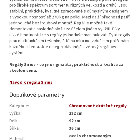
pro široké spektrum sortimentu různých velikostí a druhů. Jsou
stabilní, praktické, kvalitně zpracované s důmyslným designem
a vysokou nosností až 270 kg na polici. Mezi další přednosti patří
jednoduchá bezšroubová montáž. Regál je možné také
demontovat a následně složit za účelem jiného využití. Díky
nízké hmotnosti lze s regály jednoduše manipulovat. Tyto regály
jsou multifunkčním řešením, šité na míru individuálním potřebám
každého klienta. Jde o nejprodávanější světový regálový
systém.
Regály Sirius - to je originalita, praktičnost a kvalita za
skvělou cenu.
Návod k regálu Sirius
Doplňkové parametry
Kategorie
:
Chromované drátěné regály
Výška
:
132 cm
Délka
:
92 cm
Šířka
:
36 cm
ocel s chromovaným
Materiál
: