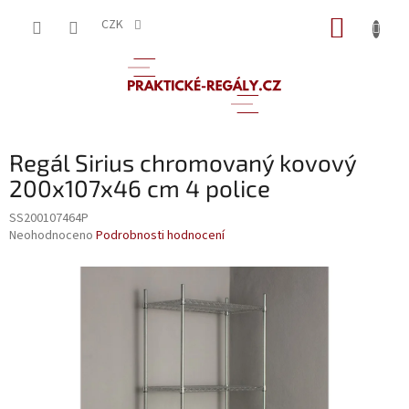
Přejít
NÁKUP
na
CZK
obsah
KOŠÍK
Regál Sirius chromovaný kovový
200x107x46 cm 4 police
SS200107464P
Průměrné
Neohodnoceno
Podrobnosti hodnocení
hodnocení
produktu
je
0,0
z
5
hvězdiček.