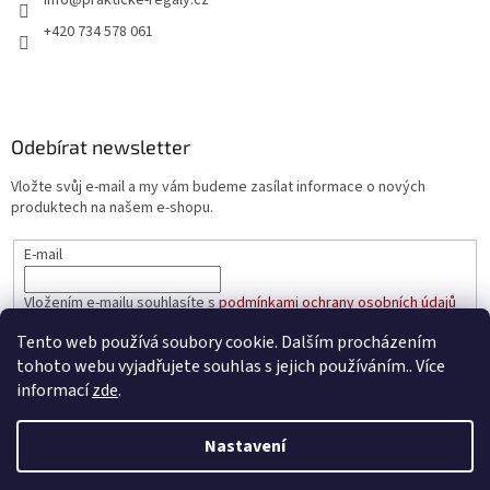
+420 734 578 061
Odebírat newsletter
Vložte svůj e-mail a my vám budeme zasílat informace o nových
produktech na našem e-shopu.
E-mail
Vložením e-mailu souhlasíte s
podmínkami ochrany osobních údajů
Tento web používá soubory cookie. Dalším procházením
PŘIHLÁSIT SE
tohoto webu vyjadřujete souhlas s jejich používáním.. Více
informací
zde
.
Nastavení
Vytvořil Shoptet