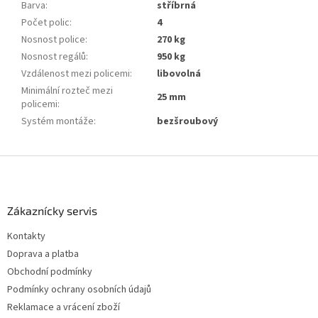
Barva
:
stříbrná
Počet polic
:
4
Nosnost police
:
270 kg
Nosnost regálů
:
950 kg
Vzdálenost mezi policemi
:
libovolná
Minimální rozteč mezi
25 mm
policemi
:
Systém montáže
:
bezšroubový
Z
á
p
a
Zákaznícky servis
t
Kontakty
í
Doprava a platba
Obchodní podmínky
Podmínky ochrany osobních údajů
Reklamace a vrácení zboží