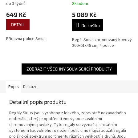
do 3 týdnů
Skladem
649 Kč
5 089 Kč
DETAIL
Do košíku
Přídavná police Sirius
Regál Sirius chromovaný kovový
200x61x46 cm, 4 police
ZOBRAZIT VŠECHNY SOUVISEJÍCÍ PRODUKTY
Popis
Diskuze
Detailní popis produktu
Regály Sirius jsou vyrobeny z lehkého, zdravotně nezávadného
materiálu, který je opatřen třemi vysoce kvalitními
chromovanými povlaky. Tyto regály se vyznačují unikátním
systémem libovolného rozložení polic umožňující použití regálů
pro široké spektrum sortimentu různých velikostí a druhů. Jsou