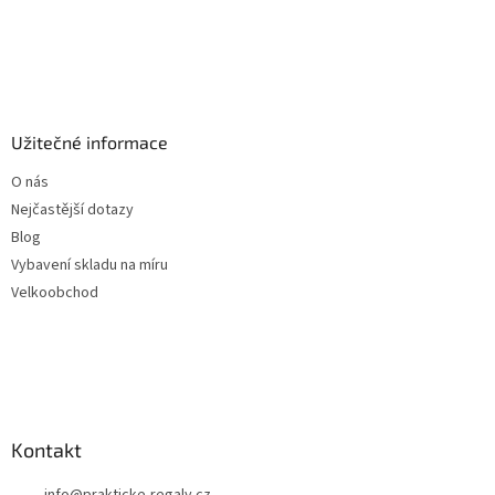
Užitečné informace
O nás
Nejčastější dotazy
Blog
Vybavení skladu na míru
Velkoobchod
Kontakt
info
@
prakticke-regaly.cz