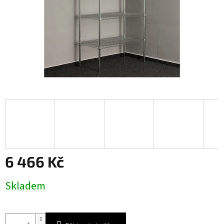
6 466 Kč
Měrná
Skladem
cena: