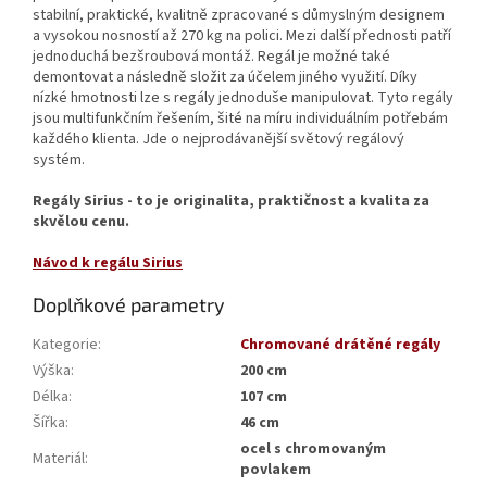
stabilní, praktické, kvalitně zpracované s důmyslným designem
a vysokou nosností až 270 kg na polici. Mezi další přednosti patří
jednoduchá bezšroubová montáž. Regál je možné také
demontovat a následně složit za účelem jiného využití. Díky
nízké hmotnosti lze s regály jednoduše manipulovat. Tyto regály
jsou multifunkčním řešením, šité na míru individuálním potřebám
každého klienta. Jde o nejprodávanější světový regálový
systém.
Regály Sirius - to je originalita, praktičnost a kvalita za
skvělou cenu.
Návod k regálu Sirius
Doplňkové parametry
Kategorie
:
Chromované drátěné regály
Výška
:
200 cm
Délka
:
107 cm
Šířka
:
46 cm
ocel s chromovaným
Materiál
:
povlakem