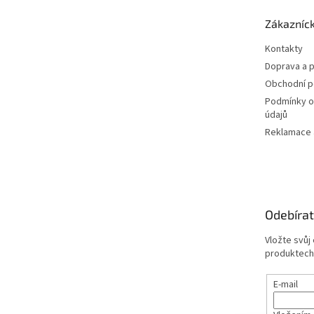
a
t
Zákazníck
í
Kontakty
Doprava a p
Obchodní 
Podmínky o
údajů
Reklamace a
Odebírat
Vložte svůj
produktech
E-mail