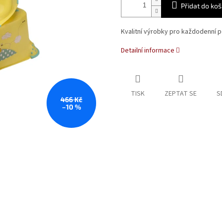
Přidat do koš
Kvalitní výrobky pro každodenní p
Detailní informace
TISK
ZEPTAT SE
S
466 Kč
–10 %