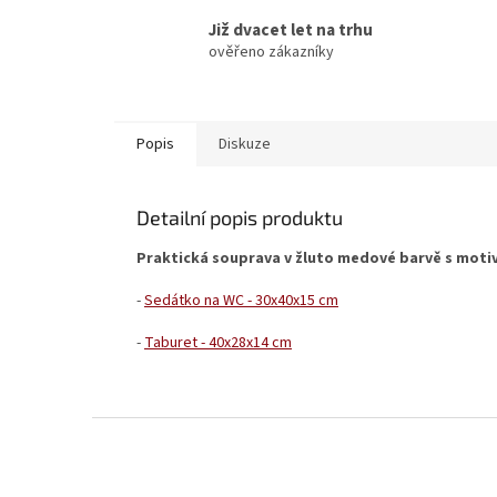
Již dvacet let na trhu
ověřeno zákazníky
Popis
Diskuze
Detailní popis produktu
Praktická souprava v
žluto medové
barvě s moti
-
Sedátko na WC - 30x40x15 cm
-
Taburet - 40x28x14 cm
Z
á
p