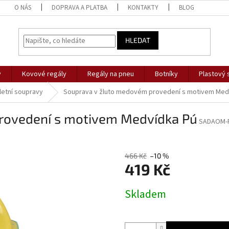
O NÁS
DOPRAVA A PLATBA
KONTAKTY
BLOG
HLEDAT
y
Kovové regály
Regály na pneu
Botníky
Plastový 
etní soupravy
Souprava v žluto medovém provedení s motivem Med
rovedení s motivem Medvídka Pú
SADAOM-
466 Kč
–10 %
419 Kč
Měrná
Skladem
cena: