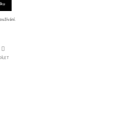
íku
oužívání.
DÍLET