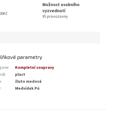
Možnost osobního
vyzvednutí
00Kč
tři provozovny
lňkové parametry
gorie
:
Kompletní soupravy
iál
:
plast
a
:
žluto medová
v
:
Medvídek Pú