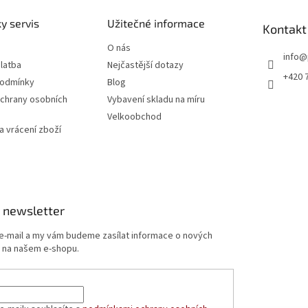
y servis
Užitečné informace
Kontakt
O nás
info
@
latba
Nejčastější dotazy
+420 
podmínky
Blog
chrany osobních
Vybavení skladu na míru
Velkoobchod
 vrácení zboží
 newsletter
 e-mail a my vám budeme zasílat informace o nových
 na našem e-shopu.