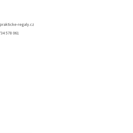
prakticke-regaly.cz
734 578 061