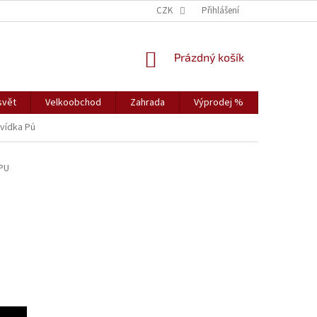
CZK
Přihlášení
NÁKUPNÍ
Prázdný košík
KOŠÍK
svět
Velkoobchod
Zahrada
Výprodej %
Vybavení s
vídka Pú
PU