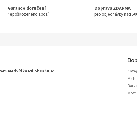
Garance doručení
Doprava ZDARMA
nepoškozeného zboží
pro objednávky nad 50
Dop
vem Medvídka Pú obsahuje:
Kate
Mater
Barv
Moti