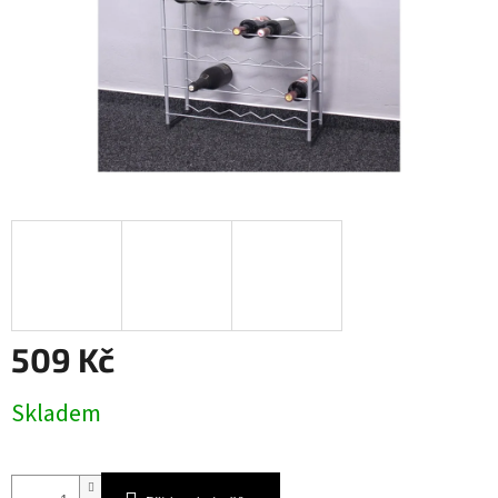
509 Kč
Měrná
Skladem
cena: