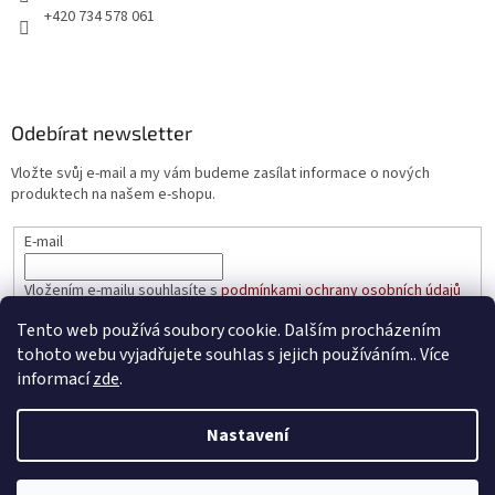
+420 734 578 061
Odebírat newsletter
Vložte svůj e-mail a my vám budeme zasílat informace o nových
produktech na našem e-shopu.
E-mail
Vložením e-mailu souhlasíte s
podmínkami ochrany osobních údajů
Tento web používá soubory cookie. Dalším procházením
PŘIHLÁSIT SE
tohoto webu vyjadřujete souhlas s jejich používáním.. Více
informací
zde
.
Nastavení
Vytvořil Shoptet