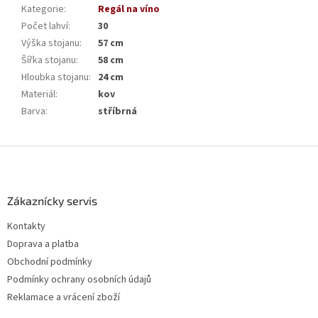
Kategorie
:
Regál na víno
Počet lahví
:
30
Výška stojanu
:
57 cm
Šířka stojanu
:
58 cm
Hloubka stojanu
:
24 cm
Materiál
:
kov
Barva
:
stříbrná
Z
á
p
a
Zákaznícky servis
t
Kontakty
í
Doprava a platba
Obchodní podmínky
Podmínky ochrany osobních údajů
Reklamace a vrácení zboží