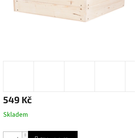
549 Kč
Měrná
Skladem
cena: