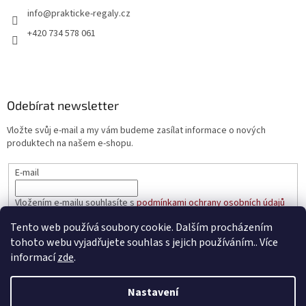
info
@
prakticke-regaly.cz
+420 734 578 061
Odebírat newsletter
Vložte svůj e-mail a my vám budeme zasílat informace o nových
produktech na našem e-shopu.
E-mail
Vložením e-mailu souhlasíte s
podmínkami ochrany osobních údajů
Tento web používá soubory cookie. Dalším procházením
PŘIHLÁSIT SE
tohoto webu vyjadřujete souhlas s jejich používáním.. Více
informací
zde
.
Nastavení
Vytvořil Shoptet