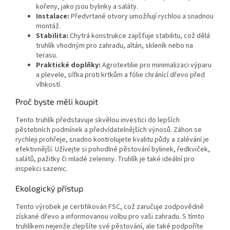
kořeny, jako jsou bylinky a saláty.
Instalace:
Předvrtané otvory umožňují rychlou a snadnou
montáž.
Stabilita:
Chytrá konstrukce zajišťuje stabilitu, což dělá
truhlík vhodným pro zahradu, altán, skleník nebo na
terasu.
Praktické doplňky:
Agrotextilie pro minimalizaci výparu
a plevele, síťka proti krtkům a fólie chránící dřevo před
vlhkostí.
Proč byste měli koupit
Tento truhlík představuje skvělou investici do lepších
pěstebních podmínek a předvídatelnějších výnosů. Záhon se
rychleji prohřeje, snadno kontrolujete kvalitu půdy a zalévání je
efektivnější. Užívejte si pohodlné pěstování bylinek, ředkviček,
salátů, pažitky či mladé zeleniny. Truhlík je také ideální pro
inspekci sazenic.
Ekologický přístup
Tento výrobek je certifikován FSC, což zaručuje zodpovědně
získané dřevo a informovanou volbu pro vaši zahradu. S tímto
truhlíkem nejenže zlepšíte své pěstování, ale také podpoříte