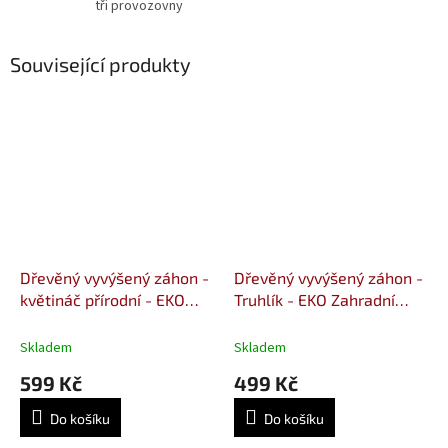
tři provozovny
Související produkty
Dřevěný vyvýšený záhon -
Dřevěný vyvýšený záhon -
květináč přírodní - EKO
Truhlík - EKO Zahradní
-18x100x60 cm.
Květináč 18x60x60 cm
Skladem
Skladem
599 Kč
499 Kč
Do košíku
Do košíku