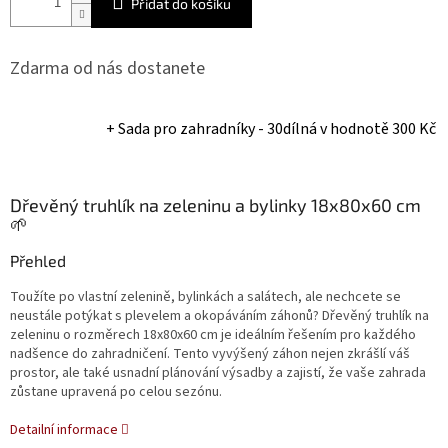
Přidat do košíku
Zdarma od nás dostanete
+ Sada pro zahradníky - 30dílná
v hodnotě 300 Kč
Dřevěný truhlík na zeleninu a bylinky 18x80x60 cm
🌱
Přehled
Toužíte po vlastní zelenině, bylinkách a salátech, ale nechcete se
neustále potýkat s plevelem a okopáváním záhonů? Dřevěný truhlík na
zeleninu o rozměrech 18x80x60 cm je ideálním řešením pro každého
nadšence do zahradničení. Tento vyvýšený záhon nejen zkrášlí váš
prostor, ale také usnadní plánování výsadby a zajistí, že vaše zahrada
zůstane upravená po celou sezónu.
Detailní informace