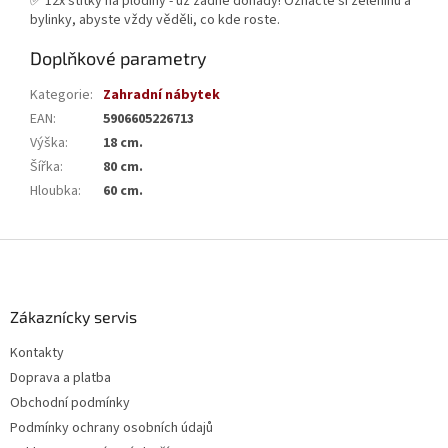
✅ 12x štítky na plodiny - už žádné dohady! Označte si zeleninu a
bylinky, abyste vždy věděli, co kde roste.
Doplňkové parametry
Kategorie
:
Zahradní nábytek
EAN
:
5906605226713
Výška
:
18 cm.
Šířka
:
80 cm.
Hloubka
:
60 cm.
Z
á
p
a
Zákaznícky servis
t
Kontakty
í
Doprava a platba
Obchodní podmínky
Podmínky ochrany osobních údajů