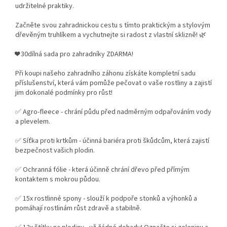
udržitelné praktiky.
Začněte svou zahradnickou cestu s tímto praktickým a stylovým
dřevěným truhlíkem a vychutnejte si radost z vlastní sklizně! 🌿
❤️ 30dílná sada pro zahradníky ZDARMA!
Při koupi našeho zahradního záhonu získáte kompletní sadu
příslušenství, která vám pomůže pečovat o vaše rostliny a zajistí
jim dokonalé podmínky pro růst!
✅ Agro-fleece - chrání půdu před nadměrným odpařováním vody
a plevelem.
✅ Síťka proti krtkům - účinná bariéra proti škůdcům, která zajistí
bezpečnost vašich plodin.
✅ Ochranná fólie - která účinně chrání dřevo před přímým
kontaktem s mokrou půdou.
✅ 15x rostlinné spony - slouží k podpoře stonků a výhonků a
pomáhají rostlinám růst zdravě a stabilně.