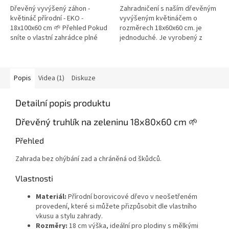
Dřevěný vyvýšený záhon -
Zahradničení s naším dřevěným
květináč přírodní - EKO -
vyvýšeným květináčem o
18x100x60 cm 🌱 Přehled Pokud
rozměrech 18x60x60 cm. je
sníte o vlastní zahrádce plné
jednoduché. Je vyrobený z
čerstvé zeleniny, bylinek a
kvalitního borovicového dřeva
květin, aniž byste se museli
bez nátěru, tento EKO zahradní
potýkat...
květináč je...
Popis
Videa (1)
Diskuze
Detailní popis produktu
Dřevěný truhlík na zeleninu 18x80x60 cm 🌱
Přehled
Zahrada bez ohýbání zad a chráněná od škůdců.
Vlastnosti
Materiál:
Přírodní borovicové dřevo v neošetřeném
provedení, které si můžete přizpůsobit dle vlastního
vkusu a stylu zahrady.
Rozměry:
18 cm výška, ideální pro plodiny s mělkými