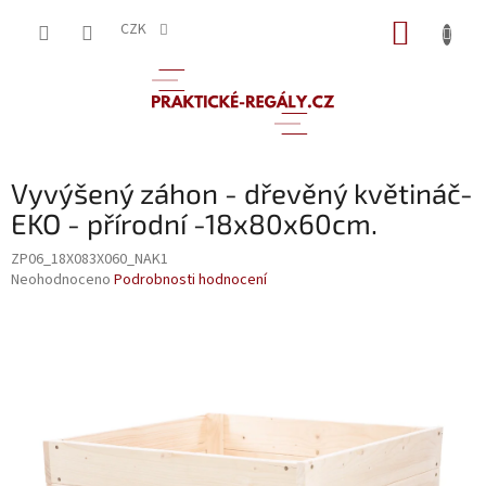
Přejít
NÁKUP
na
CZK
obsah
KOŠÍK
Vyvýšený záhon - dřevěný květináč-
EKO - přírodní -18x80x60cm.
ZP06_18X083X060_NAK1
Průměrné
Neohodnoceno
Podrobnosti hodnocení
hodnocení
produktu
je
0,0
z
5
hvězdiček.