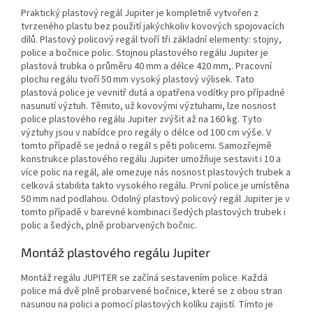
Praktický plastový regál Jupiter je kompletně vytvořen z
tvrzeného plastu bez použití jakýchkoliv kovových spojovacích
dílů. Plastový policový regál tvoří tři základní elementy: stojny,
police a bočnice polic. Stojnou plastového regálu Jupiter je
plastová trubka o průměru 40 mm a délce 420 mm,. Pracovní
plochu regálu tvoří 50 mm vysoký plastový výlisek. Tato
plastová police je vevnitř dutá a opatřena vodítky pro případné
nasunutí výztuh. Těmito, už kovovými výztuhami, lze nosnost
police plastového regálu Jupiter zvýšit až na 160 kg. Tyto
výztuhy jsou v nabídce pro regály o délce od 100 cm výše. V
tomto případě se jedná o regál s pěti policemi. Samozřejmě
konstrukce plastového regálu Jupiter umožňuje sestavit i 10 a
více polic na regál, ale omezuje nás nosnost plastových trubek a
celková stabilita takto vysokého regálu. První police je umístěna
50 mm nad podlahou. Odolný plastový policový regál Jupiter je v
tomto případě v barevné kombinaci šedých plastových trubek i
polic a šedých, plně probarvených bočnic.
Montáž plastového regálu Jupiter
Montáž regálu JUPITER se začíná sestavením police. Každá
police má dvě plně probarvené bočnice, které se z obou stran
nasunou na polici a pomocí plastových kolíku zajistí. Tímto je