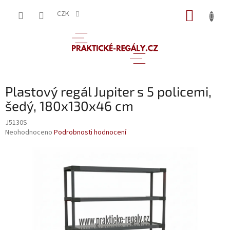
Přejít
NÁKUP
na
CZK
obsah
KOŠÍK
Plastový regál Jupiter s 5 policemi,
šedý, 180x130x46 cm
J5130S
Průměrné
Neohodnoceno
Podrobnosti hodnocení
hodnocení
produktu
je
0,0
z
5
hvězdiček.