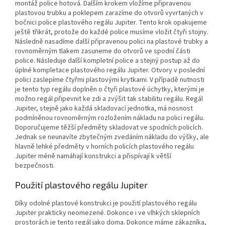
montáž police hotová. Dalším krokem vložíme připravenou
plastovou trubku a poklepem zarazíme do otvorů vyvrtaných v
bočnici police plastového regálu Jupiter. Tento krok opakujeme
ještě třikrát, protože do každé police musíme vložit čtyři stojny.
Následně nasadíme další připravenou polici na plastové trubky a
rovnoměrným tlakem zasuneme do otvorů ve spodní části
police. Následuje další kompletní police a stejný postup až do
úplné kompletace plastového regálu Jupiter. Otvory v poslední
polici zaslepíme čtyřmi plastovými krytkami. V případě nutnosti
je tento typ regálu doplněn o čtyři plastové úchytky, kterými je
možno regál připevnit ke zdi a zvýšit tak stabilitu regálu. Regál
Jupiter, stejně jako každá skladovací jednotka, má nosnost
podmíněnou rovnoměrným rozložením nákladu na polici regálu.
Doporučujeme těžší předměty skladovat ve spodních policích.
Jednak se neunavíte zbytečným zvedáním nákladu do výšky, ale
hlavně lehké předměty v horních policích plastového regálu
Jupiter méně namáhají konstrukci a přispívají k větší
bezpečnosti.
Použití plastového regálu Jupiter
Díky odolné plastové konstrukci je použití plastového regálu
Jupiter prakticky neomezené. Dokonce i ve vlhkých sklepních
prostorách je tento regál jako doma. Dokonce máme zákazníka,