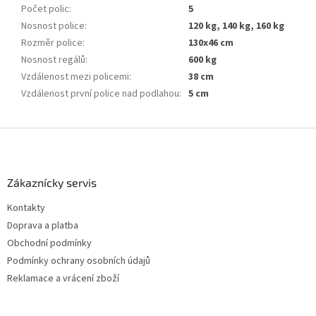
Počet polic
:
5
Nosnost police
:
120 kg, 140 kg, 160 kg
Rozměr police
:
130x46 cm
Nosnost regálů
:
600 kg
Vzdálenost mezi policemi
:
38 cm
Vzdálenost první police nad podlahou
:
5 cm
Z
á
p
a
Zákaznícky servis
t
Kontakty
í
Doprava a platba
Obchodní podmínky
Podmínky ochrany osobních údajů
Reklamace a vrácení zboží