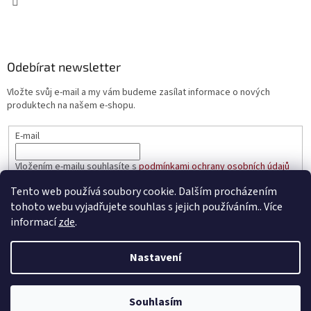
Odebírat newsletter
Vložte svůj e-mail a my vám budeme zasílat informace o nových
produktech na našem e-shopu.
E-mail
Vložením e-mailu souhlasíte s
podmínkami ochrany osobních údajů
Tento web používá soubory cookie. Dalším procházením
PŘIHLÁSIT SE
tohoto webu vyjadřujete souhlas s jejich používáním.. Více
informací
zde
.
Nastavení
Vytvořil Shoptet
Souhlasím
Copyright 2026
prakticke-regaly.cz
. Všechna práva vyhrazena.