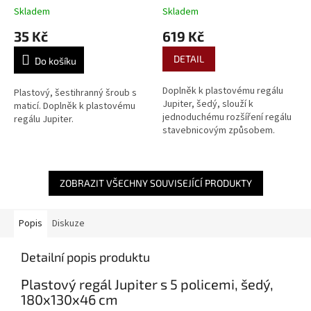
Skladem
Skladem
35 Kč
619 Kč
DETAIL
Do košíku
Doplněk k plastovému regálu
Plastový, šestihranný šroub s
Jupiter, šedý, slouží k
maticí. Doplněk k plastovému
jednoduchému rozšíření regálu
regálu Jupiter.
stavebnicovým způsobem.
ZOBRAZIT VŠECHNY SOUVISEJÍCÍ PRODUKTY
Popis
Diskuze
Detailní popis produktu
Plastový regál Jupiter s 5 policemi, šedý,
180x130x46 cm