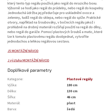
který tento typ regálu používá jako regál do mrazicího boxu.
Výborně se hodí jako regál do prádelny, nebo regál do koupelny.
Jednoduchá údržba jej předurčuje pro uskladnění ovoce a
zeleniny, tudíž regál do sklepa, nebo regál do spíže. Praktické
otvory, například na šroubováky, v bočnicích regálu jakož i
prohlubně na drobný materiál rozšiřují použití na regál do dílny,
nebo regál do garáže. Pomocí plastových šroubů a matic, které
lze k tomuto plastovému regálu doobjednat, vytvoříte
jednoduchou a lehkou regálovou sestavu.
J5 MONTÁŽNÍ NÁVOD
J výztuha MONTÁŽNÍ NÁVOD
Doplňkové parametry
Kategorie
:
Plastové regály
Výška
:
180 cm
Délka
:
130 cm
Šířka
:
46 cm
Materiál
:
plast
Barva
:
šedá