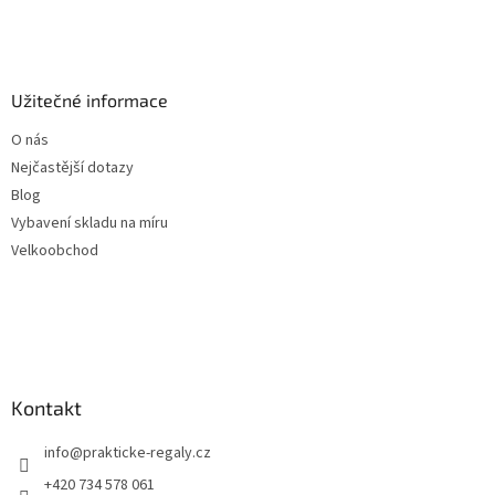
Užitečné informace
O nás
Nejčastější dotazy
Blog
Vybavení skladu na míru
Velkoobchod
Kontakt
info
@
prakticke-regaly.cz
+420 734 578 061